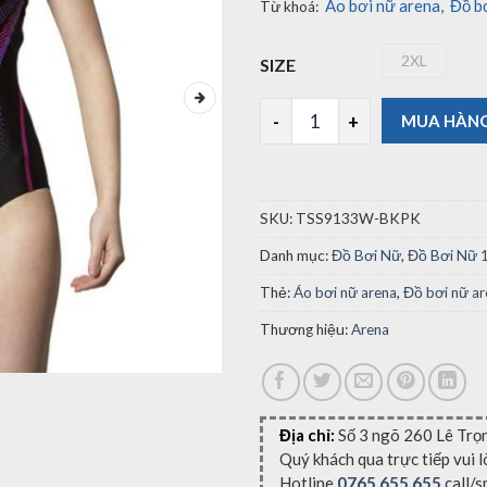
Áo bơi nữ arena
,
Đồ b
Từ khoá:
2XL
SIZE
2XL
Áo Bơi Nữ Arena TSS9133W (s
MUA HÀN
SKU:
TSS9133W-BKPK
Danh mục:
Đồ Bơi Nữ
,
Đồ Bơi Nữ 
Thẻ:
Áo bơi nữ arena
,
Đồ bơi nữ ar
Thương hiệu:
Arena
Địa chỉ:
Số 3 ngõ 260 Lê Trọ
Quý khách qua trực tiếp vui 
Hotline
0765.655.655
call/s