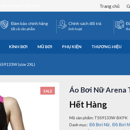
Trang chủ
G
ốc đơn hàng từ 500K VNĐ
Đảm bảo chính hãng
Chính sách đổi trả
Đặ
tất cả sản phẩm
linh hoạt
th
KÍNH BƠI
MŨ BƠI
PHỤ KIỆN
THƯƠNG HIỆU
SS9133W (size 2XL)
Áo Bơi Nữ Arena 
SALE
Hết Hàng
Mã sản phẩm:
TSS9133W-BKPK
Đồ Bơi Nữ
,
Đồ Bơi 
Danh mục: