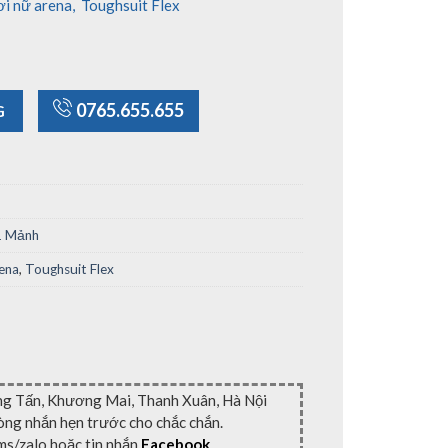
ơi nữ arena
,
Toughsuit Flex
ize 2XL) số lượng
0765.655.655
G
1 Mảnh
ena
,
Toughsuit Flex
ng Tấn, Khương Mai, Thanh Xuân, Hà Nội
lòng nhắn hẹn trước cho chắc chắn.
ms/zalo hoặc tin nhắn
Facebook