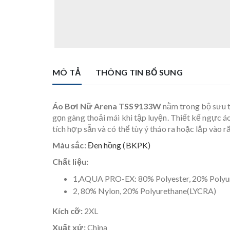
MÔ TẢ
THÔNG TIN BỔ SUNG
Áo Bơi Nữ Arena TSS9133W
nằm trong bộ sưu t
gọn gàng thoải mái khi tập luyện. Thiết kế ngực á
tích hợp sẵn và có thể tùy ý tháo ra hoặc lắp vào rất
Màu sắc:
Đen hồng (BKPK)
Chất liệu:
1,AQUA PRO-EX: 80% Polyester, 20% Polyu
2, 80% Nylon, 20% Polyurethane(LYCRA)
Kích cỡ:
2XL
Xuất xứ:
China