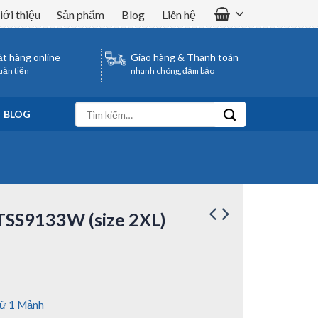
iới thiệu
Sản phẩm
Blog
Liên hệ
t hàng online
Giao hàng & Thanh toán
uận tiện
nhanh chóng, đảm bảo
Tìm
BLOG
kiếm:
TSS9133W (size 2XL)
Nữ 1 Mảnh