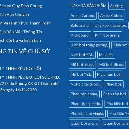
ách Và Quy Định Chung
Antifog
ách Vận Chuyển
Arena Carbon
Arena Cobra
h Và Hình Thức Thanh Toán
Balo arena
Dây kéo kháng lực
ách Bảo Mật Thông Tin
Kickboard
Kính bơi arena
ch đổi trả và hoàn tiền
Kính bơi tráng gương
Kính bơi
G TIN VỀ CHỦ SỞ
Kính bơi YBL
MaxLife
Mũ bơi arena
Mũ bơi silicon
Y TNHH YÊU BƠI LỘI
Mũ bơi YBL
Mỹ phẩm bơi
Y TNHH YÊU BƠI LỘI Số ĐKKD:
7218 do Phòng ĐKKD Thành phố
Nút bịt tai đi bơi
Phao bơi
cấp ngày 16/11/2020
Phao tập arena
Phao tập bơi
Phao tập speedo
Phụ kiện bơi
Phụ kiện bơi yingfa
Phụ kiện Y
Quần bơi arena
Quần bơi nam