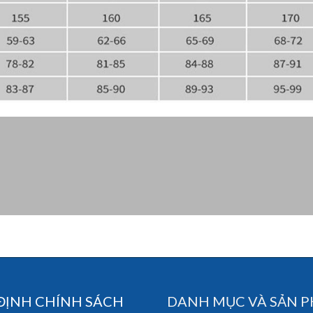
ĐỊNH CHÍNH SÁCH
DANH MỤC VÀ SẢN 