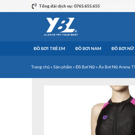
Skip
Tổng đài dịch vụ: 0765.655.655
Freeship toàn qu
to
content
ĐỒ BƠI TRẺ EM
ĐỒ BƠI NAM
ĐỒ BƠI NỮ
Trang chủ
»
Sản phẩm
»
Đồ Bơi Nữ
»
Áo Bơi Nữ Arena T