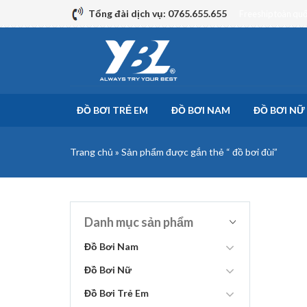
Skip
Tổng đài dịch vụ: 0765.655.655
Freeship toàn qu
to
content
ĐỒ BƠI TRẺ EM
ĐỒ BƠI NAM
ĐỒ BƠI NỮ
Trang chủ
»
Sản phẩm được gắn thẻ “ đồ bơi đùi”
Danh mục sản phẩm
Đồ Bơi Nam
Đồ Bơi Nữ
Đồ Bơi Trẻ Em