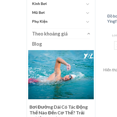
Kính Bơi
Mũ Bơi
Đồ bơ
Ying
Phụ Kiện
Theo khoảng giá
1,5
Blog
Hiển thị
i Thế Giới
Bơi Đường Dài Có Tác Động
u Phẩm Của
Thế Nào Đến Cơ Thể? Trải