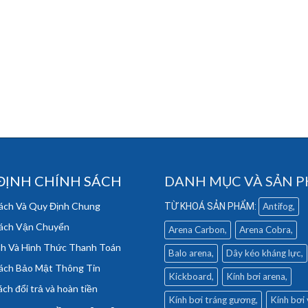
ĐỊNH CHÍNH SÁCH
DANH MỤC VÀ SẢN 
ách Và Quy Định Chung
Antifog
ách Vận Chuyển
Arena Carbon
Arena Cobra
h Và Hình Thức Thanh Toán
Balo arena
Dây kéo kháng lực
ách Bảo Mật Thông Tin
Kickboard
Kính bơi arena
ch đổi trả và hoàn tiền
Kính bơi tráng gương
Kính bơi