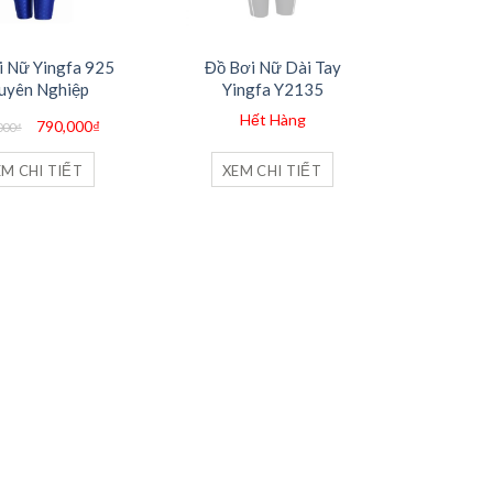
i Nữ Yingfa 925
Đồ Bơi Nữ Dài Tay
uyên Nghiệp
Yingfa Y2135
Giá
Giá
Hết Hàng
790,000
₫
000
₫
gốc
hiện
là:
tại
950,000₫.
là:
EM CHI TIẾT
XEM CHI TIẾT
790,000₫.