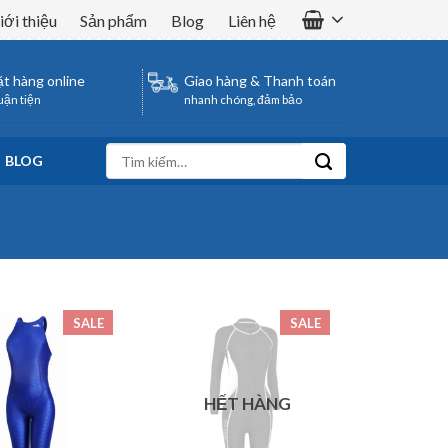
iới thiệu
Sản phẩm
Blog
Liên hệ
t hàng online
Giao hàng & Thanh toán
uận tiện
nhanh chóng, đảm bảo
Tìm
BLOG
kiếm:
SALE
SALE
HẾT HÀNG