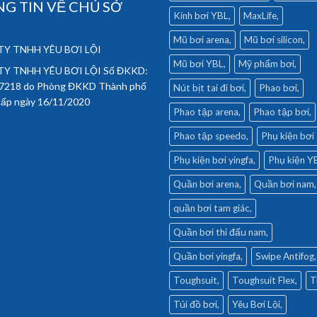
G TIN VỀ CHỦ SỞ
Kính bơi YBL
MaxLife
Mũ bơi arena
Mũ bơi silicon
Y TNHH YÊU BƠI LỘI
Mũ bơi YBL
Mỹ phẩm bơi
Y TNHH YÊU BƠI LỘI Số ĐKKD:
7218 do Phòng ĐKKD Thành phố
Nút bịt tai đi bơi
Phao bơi
cấp ngày 16/11/2020
Phao tập arena
Phao tập bơi
Phao tập speedo
Phụ kiện bơi
Phụ kiện bơi yingfa
Phụ kiện Y
Quần bơi arena
Quần bơi nam
quần bơi tam giác
Quần bơi thi đấu nam
Quần bơi yingfa
Swipe Antifog
Toughsuit
Toughsuit Flex
T
Túi đồ bơi
Yêu Bơi Lội