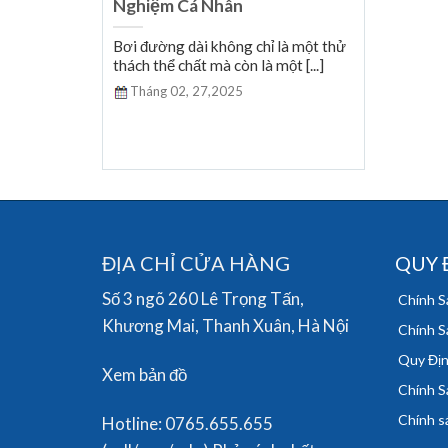
Nghiệm Cá Nhân
nổi với hàng
Bơi đường dài không chỉ là một thử
giới [...]
thách thể chất mà còn là một [...]
Tháng 02,
27,2025
ĐỊA CHỈ CỬA HÀNG
QUY 
Số 3 ngõ 260 Lê Trọng Tấn,
Chính S
Khương Mai, Thanh Xuân, Hà Nội
Chính S
Quy Địn
Xem bản đồ
Chính S
Chính sá
Hotline: 0765.655.655