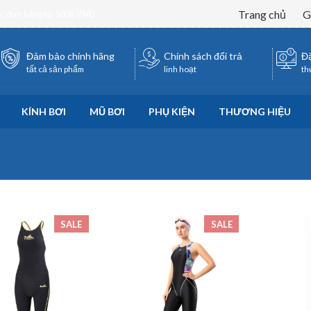
Trang chủ
G
ốc đơn hàng từ 500K VNĐ
Đảm bảo chính hãng
Chính sách đổi trả
Đặ
tất cả sản phẩm
linh hoạt
th
KÍNH BƠI
MŨ BƠI
PHỤ KIỆN
THƯƠNG HIỆU
SALE
SALE