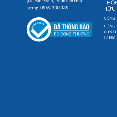
(call/sms/zalo) Phản ánh chất
THÔN
lượng: 0969.300.389
HỮU
CÔNG T
CÔNG T
010941
Hà Nội 