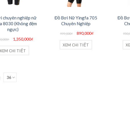
i chuyên nghiệp nữ
Đồ Bơi Nữ Yingfa 705
Đồ Bơ
fa 8030 (Không đệm
Chuyên Nghiệp
Ch
ngực)
Giá
Giá
890,000
₫
999,000
₫
950,
gốc
hiện
Giá
Giá
1,350,000
₫
là:
tại
90,000
₫
gốc
hiện
999,000₫.
là:
XEM CHI TIẾT
X
là:
tại
890,000₫.
1,590,000₫.
là:
XEM CHI TIẾT
1,350,000₫.
: