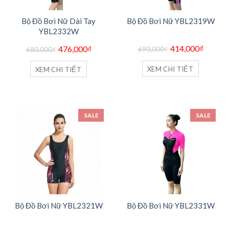
Bộ Đồ Bơi Nữ Dài Tay
Bộ Đồ Bơi Nữ YBL2319W
YBL2332W
Giá
Giá
Giá
Giá
414,000
₫
476,000
₫
690,000
₫
680,000
₫
gốc
hiện
gốc
hiện
là:
tại
là:
tại
690,000₫.
là:
680,000₫.
là:
XEM CHI TIẾT
XEM CHI TIẾT
414,000
476,000₫.
SALE
SALE
Bộ Đồ Bơi Nữ YBL2321W
Bộ Đồ Bơi Nữ YBL2331W
Giá
Giá
Giá
Giá