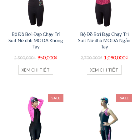
Bộ Đồ Bơi Đạp Chạy Tri
Bộ Đồ Bơi Đạp Chạy Tri
Suit Nữ dhb MODA Không
Suit Nữ dhb MODA Ngắn
Tay
Tay
Giá
Giá
Giá
Giá
950,000
₫
1,090,000
₫
2,500,000
₫
2,700,000
₫
gốc
hiện
gốc
hiện
là:
tại
là:
tại
2,500,000₫.
là:
2,700,000₫.
là:
XEM CHI TIẾT
XEM CHI TIẾT
950,000₫.
1,090,
SALE
SALE