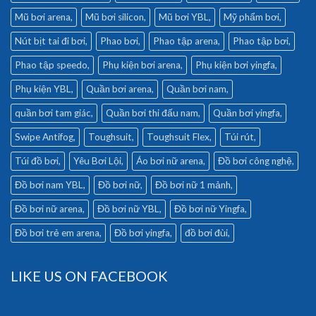
Mũ bơi arena
Mũ bơi silicon
Mũ bơi YBL
Mỹ phẩm bơi
Nút bịt tai đi bơi
Phao bơi
Phao tập arena
Phao tập bơi
Phao tập speedo
Phụ kiện bơi arena
Phụ kiện bơi yingfa
Phụ kiện YBL
Quần bơi arena
Quần bơi nam
quần bơi tam giác
Quần bơi thi đấu nam
Quần bơi yingfa
Swipe Antifog
Toughsuit
Toughsuit Flex
Túi rút
Túi đồ bơi
Yêu Bơi Lội
Áo bơi nữ arena
Đồ bơi công nghệ
Đồ bơi nam YBL
Đồ bơi nữ
Đồ bơi nữ 1 mảnh
Đồ bơi nữ arena
Đồ bơi nữ YBL
Đồ bơi nữ Yingfa
Đồ bơi trẻ em arena
Đồ bơi yingfa
đồ bơi đùi
LIKE US ON FACEBOOK