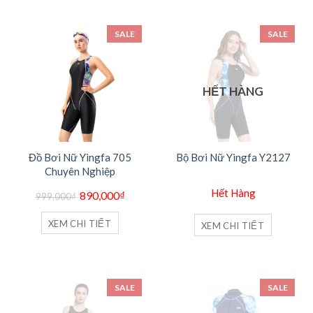
SALE
SALE
HẾT HÀNG
Đồ Bơi Nữ Yingfa 705
Bộ Bơi Nữ Yingfa Y2127
Chuyên Nghiệp
Giá
Giá
Hết Hàng
890,000
₫
999,000
₫
gốc
hiện
là:
tại
999,000₫.
là:
XEM CHI TIẾT
XEM CHI TIẾT
890,000₫.
SALE
SALE