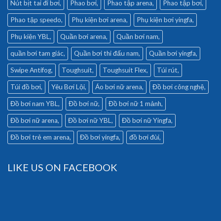
Nút bịt tai đi bơi
Phao bơi
Phao tập arena
Phao tập bơi
Phao tập speedo
Phụ kiện bơi arena
Phụ kiện bơi yingfa
Phụ kiện YBL
Quần bơi arena
Quần bơi nam
quần bơi tam giác
Quần bơi thi đấu nam
Quần bơi yingfa
Swipe Antifog
Toughsuit
Toughsuit Flex
Túi rút
Túi đồ bơi
Yêu Bơi Lội
Áo bơi nữ arena
Đồ bơi công nghệ
Đồ bơi nam YBL
Đồ bơi nữ
Đồ bơi nữ 1 mảnh
Đồ bơi nữ arena
Đồ bơi nữ YBL
Đồ bơi nữ Yingfa
Đồ bơi trẻ em arena
Đồ bơi yingfa
đồ bơi đùi
LIKE US ON FACEBOOK