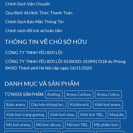
Chính Sách Vận Chuyển
Quy Định Và Hình Thức Thanh Toán
Chính Sách Bảo Mật Thông Tin
Chính sách đổi trả và hoàn tiền
THÔNG TIN VỀ CHỦ SỞ HỮU
CÔNG TY TNHH YÊU BƠI LỘI
CÔNG TY TNHH YÊU BƠI LỘI Số ĐKKD: 0109417218 do Phòng
ĐKKD Thành phố Hà Nội cấp ngày 16/11/2020
DANH MỤC VÀ SẢN PHẨM
Antifog
Arena Carbon
Arena Cobra
Balo arena
Dây kéo kháng lực
Kickboard
Kính bơi arena
Kính bơi tráng gương
Kính bơi view
Kính bơi YBL
MaxLife
Mũ bơi arena
Mũ bơi silicon
Mũ bơi YBL
Mỹ phẩm bơi