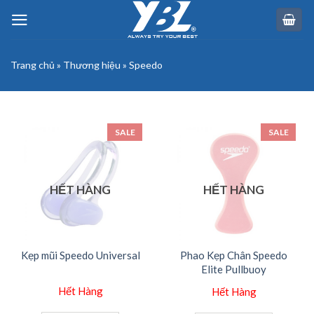
Skip
to
content
Trang chủ
»
Thương hiệu
»
Speedo
SALE
SALE
HẾT HÀNG
HẾT HÀNG
Kẹp mũi Speedo Universal
Phao Kẹp Chân Speedo
Elite Pullbuoy
Hết Hàng
Hết Hàng