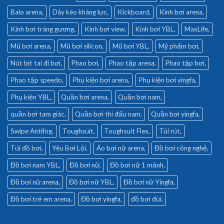
Balo arena
Dây kéo kháng lực
Kickboard
Kính bơi arena
Kính bơi tráng gương
Kính bơi view
Kính bơi YBL
MaxLife
Mũ bơi arena
Mũ bơi silicon
Mũ bơi YBL
Mỹ phẩm bơi
Nút bịt tai đi bơi
Phao bơi
Phao tập arena
Phao tập bơi
Phao tập speedo
Phụ kiện bơi arena
Phụ kiện bơi yingfa
Phụ kiện YBL
Quần bơi arena
Quần bơi nam
quần bơi tam giác
Quần bơi thi đấu nam
Quần bơi yingfa
Swipe Antifog
Toughsuit
Toughsuit Flex
Túi rút
Túi đồ bơi
Yêu Bơi Lội
Áo bơi nữ arena
Đồ bơi công nghệ
Đồ bơi nam YBL
Đồ bơi nữ
Đồ bơi nữ 1 mảnh
Đồ bơi nữ arena
Đồ bơi nữ YBL
Đồ bơi nữ Yingfa
Đồ bơi trẻ em arena
Đồ bơi yingfa
đồ bơi đùi