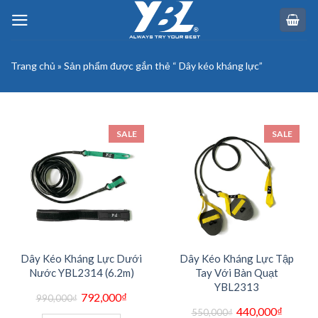
Skip
to
content
Trang chủ
»
Sản phẩm được gắn thẻ “ Dây kéo kháng lực”
SALE
SALE
Dây Kéo Kháng Lực Dưới
Dây Kéo Kháng Lực Tập
Nước YBL2314 (6.2m)
Tay Với Bàn Quạt
YBL2313
Giá
Giá
792,000
₫
990,000
₫
gốc
hiện
Giá
Giá
440,000
₫
là:
tại
550,000
₫
gốc
hiện