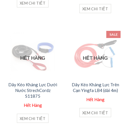
990,000₫.
là:
là:
tại
XEM CHI TIẾT
792,000₫.
550,000₫.
là:
XEM CHI TIẾT
440,000
SALE
HẾT HÀNG
HẾT HÀNG
Dây Kéo Kháng Lực Dưới
Dây Kéo Kháng Lực Trên
Nước StrechCordz
Cạn Yingfa LB4 (dài 4m)
S11875
Hết Hàng
Hết Hàng
XEM CHI TIẾT
XEM CHI TIẾT