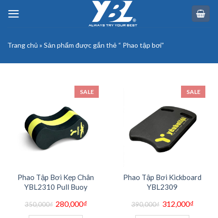
Skip
to
content
Trang chủ
»
Sản phẩm được gắn thẻ “ Phao tập bơi”
SALE
SALE
Phao Tập Bơi Kẹp Chân
Phao Tập Bơi Kickboard
YBL2310 Pull Buoy
YBL2309
Giá
Giá
Giá
Giá
280,000
₫
312,000
₫
350,000
₫
390,000
₫
gốc
hiện
gốc
hiện
là:
tại
là:
tại