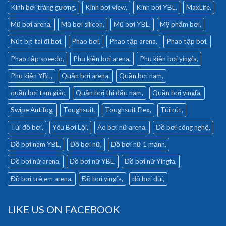
Kính bơi tráng gương
Kính bơi view
Kính bơi YBL
MaxLife
Mũ bơi arena
Mũ bơi silicon
Mũ bơi YBL
Mỹ phẩm bơi
Nút bịt tai đi bơi
Phao bơi
Phao tập arena
Phao tập bơi
Phao tập speedo
Phụ kiện bơi arena
Phụ kiện bơi yingfa
Phụ kiện YBL
Quần bơi arena
Quần bơi nam
quần bơi tam giác
Quần bơi thi đấu nam
Quần bơi yingfa
Swipe Antifog
Toughsuit
Toughsuit Flex
Túi rút
Túi đồ bơi
Yêu Bơi Lội
Áo bơi nữ arena
Đồ bơi công nghệ
Đồ bơi nam YBL
Đồ bơi nữ
Đồ bơi nữ 1 mảnh
Đồ bơi nữ arena
Đồ bơi nữ YBL
Đồ bơi nữ Yingfa
Đồ bơi trẻ em arena
Đồ bơi yingfa
đồ bơi đùi
LIKE US ON FACEBOOK