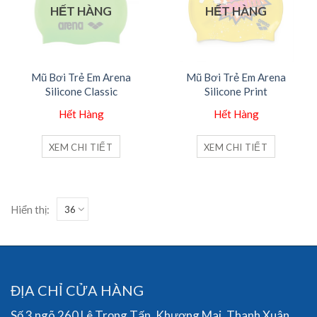
HẾT HÀNG
HẾT HÀNG
Mũ Bơi Trẻ Em Arena
Mũ Bơi Trẻ Em Arena
Silicone Classic
Silicone Print
Hết Hàng
Hết Hàng
XEM CHI TIẾT
XEM CHI TIẾT
Hiển thị:
ĐỊA CHỈ CỬA HÀNG
Số 3 ngõ 260 Lê Trọng Tấn, Khương Mai, Thanh Xuân,