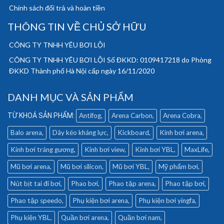
Chính sách đổi trả và hoàn tiền
THÔNG TIN VỀ CHỦ SỞ HỮU
CÔNG TY TNHH YÊU BƠI LỘI
CÔNG TY TNHH YÊU BƠI LỘI Số ĐKKD: 0109417218 do Phòng
ĐKKD Thành phố Hà Nội cấp ngày 16/11/2020
DANH MỤC VÀ SẢN PHẨM
Antifog
Arena Carbon
Arena Cobra
Balo arena
Dây kéo kháng lực
Kickboard
Kính bơi arena
Kính bơi tráng gương
Kính bơi view
Kính bơi YBL
MaxLife
Mũ bơi arena
Mũ bơi silicon
Mũ bơi YBL
Mỹ phẩm bơi
Nút bịt tai đi bơi
Phao bơi
Phao tập arena
Phao tập bơi
Phao tập speedo
Phụ kiện bơi arena
Phụ kiện bơi yingfa
Phụ kiện YBL
Quần bơi arena
Quần bơi nam