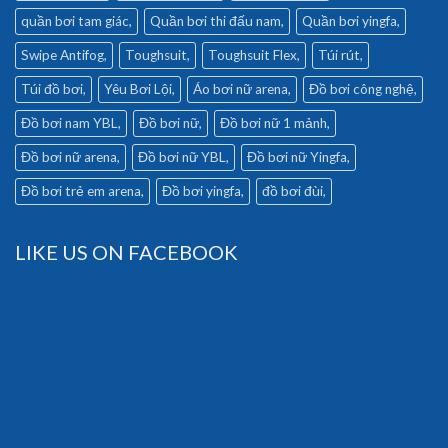
quần bơi tam giác
Quần bơi thi đấu nam
Quần bơi yingfa
Swipe Antifog
Toughsuit
Toughsuit Flex
Túi rút
Túi đồ bơi
Yêu Bơi Lội
Áo bơi nữ arena
Đồ bơi công nghệ
Đồ bơi nam YBL
Đồ bơi nữ
Đồ bơi nữ 1 mảnh
Đồ bơi nữ arena
Đồ bơi nữ YBL
Đồ bơi nữ Yingfa
Đồ bơi trẻ em arena
Đồ bơi yingfa
đồ bơi đùi
LIKE US ON FACEBOOK