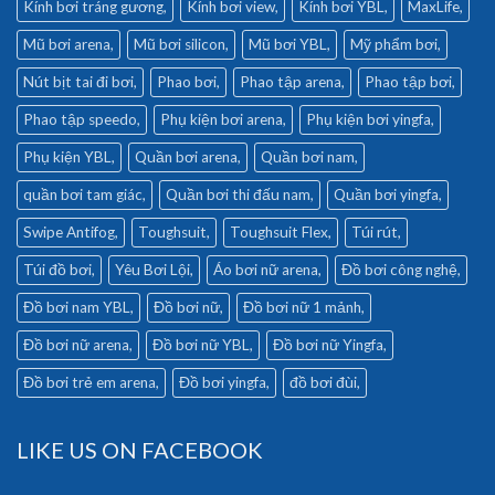
Kính bơi tráng gương
Kính bơi view
Kính bơi YBL
MaxLife
Mũ bơi arena
Mũ bơi silicon
Mũ bơi YBL
Mỹ phẩm bơi
Nút bịt tai đi bơi
Phao bơi
Phao tập arena
Phao tập bơi
Phao tập speedo
Phụ kiện bơi arena
Phụ kiện bơi yingfa
Phụ kiện YBL
Quần bơi arena
Quần bơi nam
quần bơi tam giác
Quần bơi thi đấu nam
Quần bơi yingfa
Swipe Antifog
Toughsuit
Toughsuit Flex
Túi rút
Túi đồ bơi
Yêu Bơi Lội
Áo bơi nữ arena
Đồ bơi công nghệ
Đồ bơi nam YBL
Đồ bơi nữ
Đồ bơi nữ 1 mảnh
Đồ bơi nữ arena
Đồ bơi nữ YBL
Đồ bơi nữ Yingfa
Đồ bơi trẻ em arena
Đồ bơi yingfa
đồ bơi đùi
LIKE US ON FACEBOOK