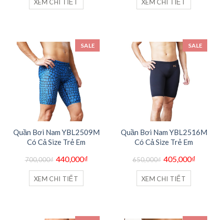
XEM CHI TIẾT
XEM CHI TIẾT
405,000₫.
440,000
SALE
SALE
Quần Bơi Nam YBL2509M
Quần Bơi Nam YBL2516M
Có Cả Size Trẻ Em
Có Cả Size Trẻ Em
Giá
Giá
Giá
Giá
440,000
₫
405,000
₫
700,000
₫
650,000
₫
gốc
hiện
gốc
hiện
là:
tại
là:
tại
700,000₫.
là:
650,000₫.
là:
XEM CHI TIẾT
XEM CHI TIẾT
440,000₫.
405,000