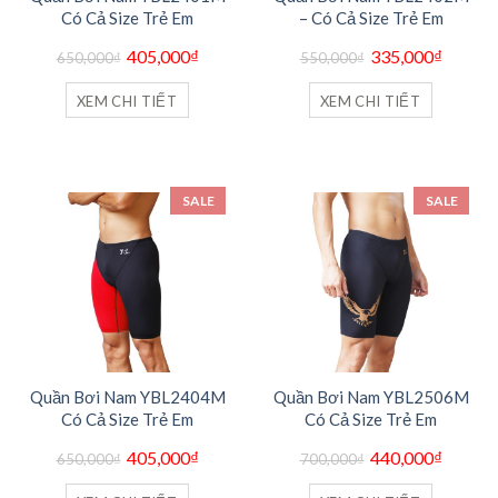
Có Cả Size Trẻ Em
– Có Cả Size Trẻ Em
Giá
Giá
Giá
Giá
405,000
₫
335,000
₫
650,000
₫
550,000
₫
gốc
hiện
gốc
hiện
là:
tại
là:
tại
650,000₫.
là:
550,000₫.
là:
XEM CHI TIẾT
XEM CHI TIẾT
405,000₫.
335,000
SALE
SALE
Quần Bơi Nam YBL2404M
Quần Bơi Nam YBL2506M
Có Cả Size Trẻ Em
Có Cả Size Trẻ Em
Giá
Giá
Giá
Giá
405,000
₫
440,000
₫
650,000
₫
700,000
₫
gốc
hiện
gốc
hiện
là:
tại
là:
tại
650,000₫.
là:
700,000₫.
là: