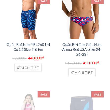
SALE
SALE
Quần Bơi Nam YBL2601M
Quần Bơi Tam Giác Nam
Có Cả Size Trẻ Em
Arena Red USA (Size 24-
26-28)
Giá
Giá
440,000
₫
700,000
₫
gốc
hiện
Giá
Giá
450,000
₫
là:
tại
1,199,000
₫
gốc
hiện
700,000₫.
là:
là:
tại
XEM CHI TIẾT
440,000₫.
1,199,000₫.
là:
XEM CHI TIẾT
450,00
SALE
SALE