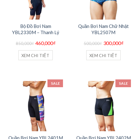
Bộ Đồ Bơi Nam
Quần Bơi Nam Chữ Nhật
YBL2330M – Thanh Lý
YBL2507M
Giá
Giá
Giá
Giá
460,000
₫
300,000
₫
850,000
₫
500,000
₫
gốc
hiện
gốc
hiện
là:
tại
là:
tại
850,000₫.
là:
500,000₫.
là:
XEM CHI TIẾT
XEM CHI TIẾT
460,000₫.
300,000
SALE
SALE
Quần Bơi Nam YBL2401M
Quần Bơi Nam YBL2402M