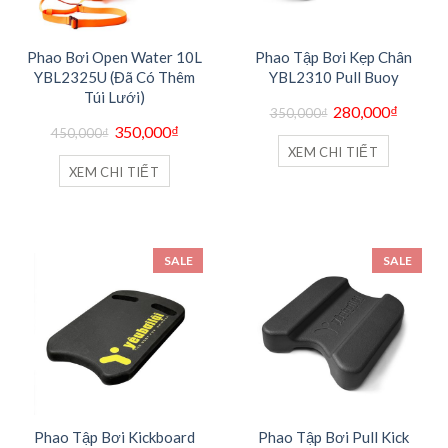
Phao Bơi Open Water 10L
Phao Tập Bơi Kẹp Chân
YBL2325U (Đã Có Thêm
YBL2310 Pull Buoy
Túi Lưới)
Giá
Giá
280,000
₫
350,000
₫
gốc
hiện
Giá
Giá
350,000
₫
là:
tại
450,000
₫
gốc
hiện
350,000₫.
là:
là:
tại
XEM CHI TIẾT
280,000
450,000₫.
là:
XEM CHI TIẾT
350,000₫.
SALE
SALE
Phao Tập Bơi Kickboard
Phao Tập Bơi Pull Kick