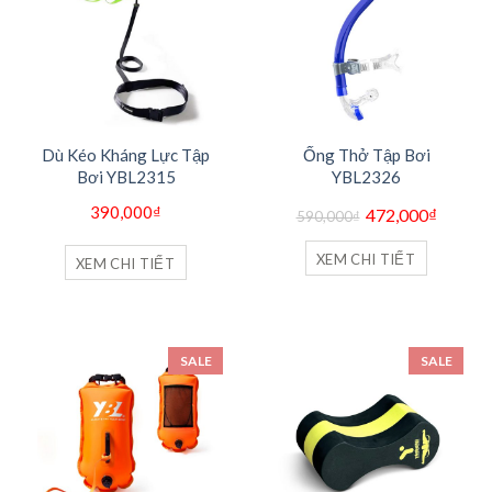
Dù Kéo Kháng Lực Tập
Ống Thở Tập Bơi
Bơi YBL2315
YBL2326
Giá
Giá
390,000
₫
472,000
₫
590,000
₫
gốc
hiện
là:
tại
590,000₫.
là:
XEM CHI TIẾT
XEM CHI TIẾT
472,000
SALE
SALE