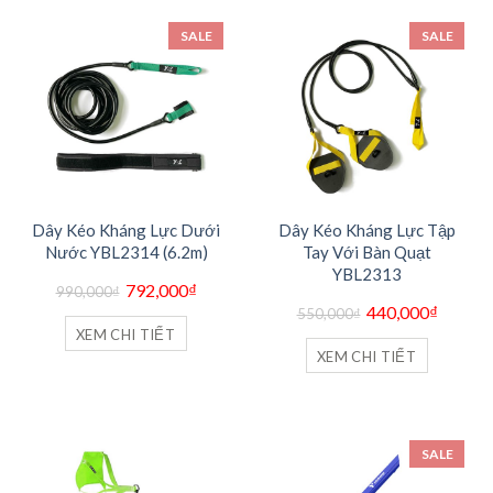
SALE
SALE
Dây Kéo Kháng Lực Dưới
Dây Kéo Kháng Lực Tập
Nước YBL2314 (6.2m)
Tay Với Bàn Quạt
YBL2313
Giá
Giá
792,000
₫
990,000
₫
gốc
hiện
Giá
Giá
440,000
₫
là:
tại
550,000
₫
gốc
hiện
990,000₫.
là:
là:
tại
XEM CHI TIẾT
792,000₫.
550,000₫.
là:
XEM CHI TIẾT
440,000
SALE