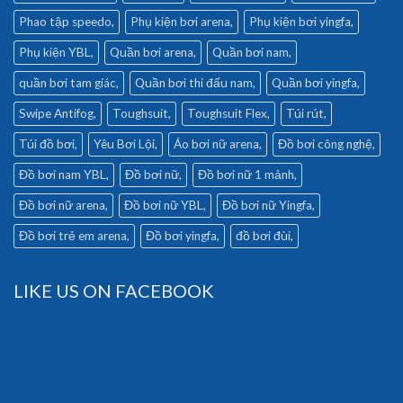
Phao tập speedo
Phụ kiện bơi arena
Phụ kiện bơi yingfa
Phụ kiện YBL
Quần bơi arena
Quần bơi nam
quần bơi tam giác
Quần bơi thi đấu nam
Quần bơi yingfa
Swipe Antifog
Toughsuit
Toughsuit Flex
Túi rút
Túi đồ bơi
Yêu Bơi Lội
Áo bơi nữ arena
Đồ bơi công nghệ
Đồ bơi nam YBL
Đồ bơi nữ
Đồ bơi nữ 1 mảnh
Đồ bơi nữ arena
Đồ bơi nữ YBL
Đồ bơi nữ Yingfa
Đồ bơi trẻ em arena
Đồ bơi yingfa
đồ bơi đùi
LIKE US ON FACEBOOK