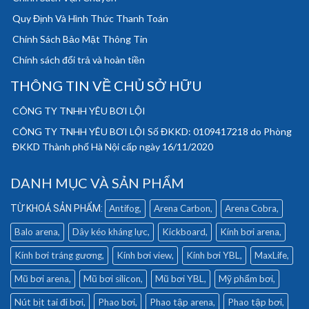
Quy Định Và Hình Thức Thanh Toán
Chính Sách Bảo Mật Thông Tin
Chính sách đổi trả và hoàn tiền
THÔNG TIN VỀ CHỦ SỞ HỮU
CÔNG TY TNHH YÊU BƠI LỘI
CÔNG TY TNHH YÊU BƠI LỘI Số ĐKKD: 0109417218 do Phòng
ĐKKD Thành phố Hà Nội cấp ngày 16/11/2020
DANH MỤC VÀ SẢN PHẨM
Antifog
Arena Carbon
Arena Cobra
Balo arena
Dây kéo kháng lực
Kickboard
Kính bơi arena
Kính bơi tráng gương
Kính bơi view
Kính bơi YBL
MaxLife
Mũ bơi arena
Mũ bơi silicon
Mũ bơi YBL
Mỹ phẩm bơi
Nút bịt tai đi bơi
Phao bơi
Phao tập arena
Phao tập bơi