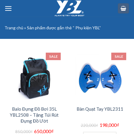
Skip
to
content
Trang chủ
»
Sản phẩm được gắn thẻ “ Phụ kiện YBL”
SALE
SALE
Balo Đựng Đồ Bơi 35L
Bàn Quạt Tay YBL2311
YBL2508 – Tặng Túi Rút
Đựng Đồ Ướt
Giá
Giá
198,000
₫
220,000
₫
gốc
hiện
Giá
Giá
650,000
₫
là:
tại
850,000
₫
gốc
hiện