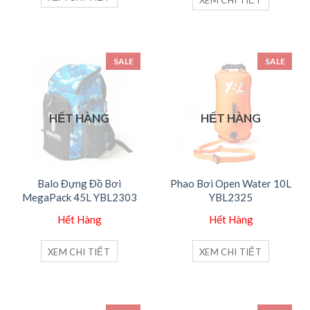
112,000₫.
SALE
SALE
HẾT HÀNG
HẾT HÀNG
Balo Đựng Đồ Bơi
Phao Bơi Open Water 10L
MegaPack 45L YBL2303
YBL2325
Hết Hàng
Hết Hàng
XEM CHI TIẾT
XEM CHI TIẾT