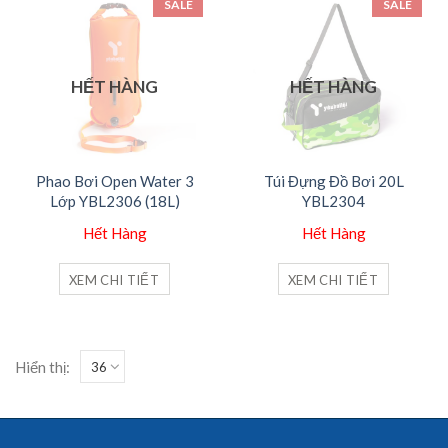
SALE
SALE
HẾT HÀNG
HẾT HÀNG
Phao Bơi Open Water 3
Túi Đựng Đồ Bơi 20L
Lớp YBL2306 (18L)
YBL2304
Hết Hàng
Hết Hàng
XEM CHI TIẾT
XEM CHI TIẾT
Hiển thị: