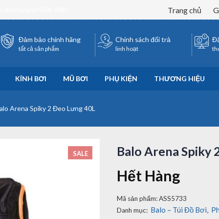
Trang chủ
G
ốc đơn hàng từ 500K VNĐ
Đảm bảo chính hãng
Chính sách đổi trả
Đặ
tất cả sản phẩm
linh hoạt
th
KÍNH BƠI
MŨ BƠI
PHỤ KIỆN
THƯƠNG HIỆU
alo Arena Spiky 2 Đeo Lưng 40L
Balo Arena Spiky 
SALE
Hết Hàng
Mã sản phẩm:
ASS5733
Balo – Túi Đồ Bơi
,
Ph
Danh mục: