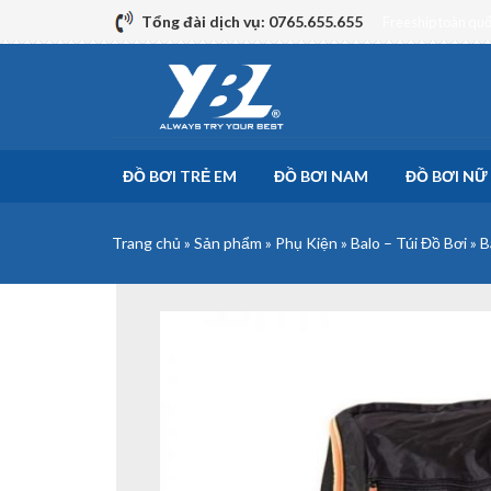
Skip
Tổng đài dịch vụ: 0765.655.655
Freeship toàn qu
to
content
ĐỒ BƠI TRẺ EM
ĐỒ BƠI NAM
ĐỒ BƠI NỮ
Trang chủ
»
Sản phẩm
»
Phụ Kiện
»
Balo – Túi Đồ Bơi
»
B