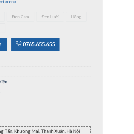
ơi arena
Đen Cam
Đen Lưới
Hồng
atman
Đen Cam
Đen Lưới
Hồng
 Dương
40L số lượng
0765.655.655
G
Kiện
a
ng Tấn, Khương Mai, Thanh Xuân, Hà Nội