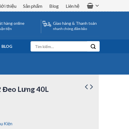
iới thiệu
Sản phẩm
Blog
Liên hệ
t hàng online
Giao hàng & Thanh toán
uận tiện
nhanh chóng, đảm bảo
Tìm
BLOG
kiếm:
2 Đeo Lưng 40L
ụ Kiện