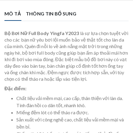
MÔ TẢ
THÔNG TIN BỔ SUNG
Bộ Bơi Nữ Full Body Yingfa Y2023
là sự lựa chọn tuyệt vời
cho các bạn nữ yêu bơi lội muốn bảo vệ thật tốt cho làn da
của mình. Quên đi nỗi lo về ánh nắng mặt trời trong những
ngày hè, bộ bơi full body cũng giúp bạn ấm áp thoải mái hơn
khi đi bơi vào mùa đông. Đặc biệt mẫu bộ đồ bơi này có vạt
dây đeo vào bàn tay, bàn chân giúp cố định tốt hơn ống tay
và ống chân khi mặc. Đệm ngực được tích hợp sẵn, với tùy
chọn có thể tháo ra hoặc lắp vào tiện lợi.
Đặc điểm:
Chất liệu vải mềm mại, cao cấp, thân thiện với làn da.
Tính đàn hồi co dãn tốt, nhanh khô.
Miếng đệm lót có thể tháo ra được.
Sản xuất với công nghệ cao, chất liệu vải mềm mại và
bền bỉ.