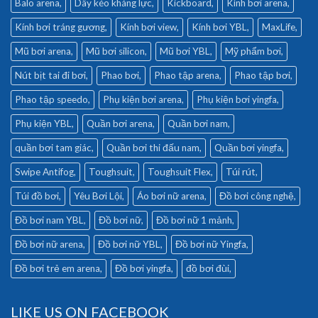
Balo arena
Dây kéo kháng lực
Kickboard
Kính bơi arena
Kính bơi tráng gương
Kính bơi view
Kính bơi YBL
MaxLife
Mũ bơi arena
Mũ bơi silicon
Mũ bơi YBL
Mỹ phẩm bơi
Nút bịt tai đi bơi
Phao bơi
Phao tập arena
Phao tập bơi
Phao tập speedo
Phụ kiện bơi arena
Phụ kiện bơi yingfa
Phụ kiện YBL
Quần bơi arena
Quần bơi nam
quần bơi tam giác
Quần bơi thi đấu nam
Quần bơi yingfa
Swipe Antifog
Toughsuit
Toughsuit Flex
Túi rút
Túi đồ bơi
Yêu Bơi Lội
Áo bơi nữ arena
Đồ bơi công nghệ
Đồ bơi nam YBL
Đồ bơi nữ
Đồ bơi nữ 1 mảnh
Đồ bơi nữ arena
Đồ bơi nữ YBL
Đồ bơi nữ Yingfa
Đồ bơi trẻ em arena
Đồ bơi yingfa
đồ bơi đùi
LIKE US ON FACEBOOK