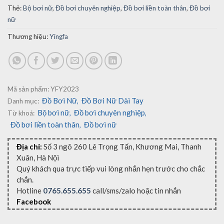
Thẻ:
Bộ bơi nữ
,
Đồ bơi chuyên nghiệp
,
Đồ bơi liền toàn thân
,
Đồ bơi
nữ
Thương hiệu:
Yingfa
Mã sản phẩm:
YFY2023
Đồ Bơi Nữ
Đồ Bơi Nữ Dài Tay
Danh mục:
,
Bộ bơi nữ
Đồ bơi chuyên nghiệp
Từ khoá:
,
,
Đồ bơi liền toàn thân
Đồ bơi nữ
,
Địa chỉ:
Số 3 ngõ 260 Lê Trọng Tấn, Khương Mai, Thanh
Xuân, Hà Nội
Quý khách qua trực tiếp vui lòng nhắn hẹn trước cho chắc
chắn.
Hotline
0765.655.655
call/sms/zalo hoặc tin nhắn
Facebook