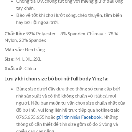
Chống tia UV, chống tụt ống với miếng giữ ở đầu ống
tay, chân.
Bảo vệ tốt khi chơi lướt sóng, chèo thuyền, tắm biển
hay bơi lội ngoài trời.
Chất liệu:
92% Polyester，8% Spandex. Chỉ may：78 %
Nylon, 22% Spandex
Màu sắc:
Đen trắng
Size:
M, L, XL, 2XL
Xuất xứ:
China
Lưu ý khi chọn size bộ bơi nữ full body Yingfa:
Bảng size dưới đây dựa theo thông số cung cấp bởi
nhà sản xuất và có thể không chuẩn với tất cả mọi
người. Nếu bạn muốn tư vấn chọn size chuẩn nhất của
đồ bơi nữ, vui lòng liên hệ trực tiếp qua hotline/zalo
0765.655.655 hoặc
gửi tin nhắn Facebook
. Những
thông số cần thiết để tính size gồm số đo 3 vòng và
chiều cao cân nặng.