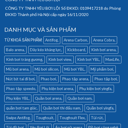
CÔNG TY TNHH YÊU BƠI LỘI Số ĐKKD: 0109417218 do Phòng
ĐKKD Thành phố Hà Nội cấp ngày 16/11/2020
DANH MỤC VÀ SẢN PHẨM
Antifog
Arena Carbon
Arena Cobra
Balo arena
Dây kéo kháng lực
Kickboard
Kính bơi arena
Kính bơi tráng gương
Kính bơi view
Kính bơi YBL
MaxLife
Mũ bơi arena
Mũ bơi silicon
Mũ bơi YBL
Mỹ phẩm bơi
Nút bịt tai đi bơi
Phao bơi
Phao tập arena
Phao tập bơi
Phao tập speedo
Phụ kiện bơi arena
Phụ kiện bơi yingfa
Phụ kiện YBL
Quần bơi arena
Quần bơi nam
quần bơi tam giác
Quần bơi thi đấu nam
Quần bơi yingfa
Swipe Antifog
Toughsuit
Toughsuit Flex
Túi rút
Túi đồ bơi
Yêu Bơi Lội
Áo bơi nữ arena
Đồ bơi công nghệ