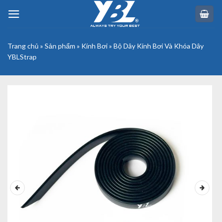
Skip
to
content
Trang chủ
»
Sản phẩm
»
Kính Bơi
»
Bộ Dây Kính Bơi Và Khóa Dây
YBLStrap