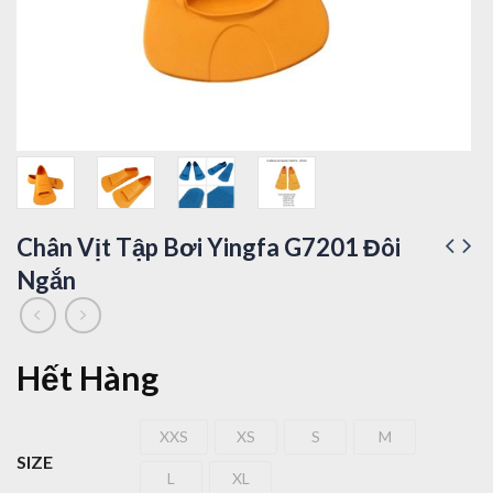
Chân Vịt Tập Bơi Yingfa G7201 Đôi
Ngắn
Hết Hàng
XXS
XS
S
M
XXS
XS
S
M
SIZE
L
XL
L
XL