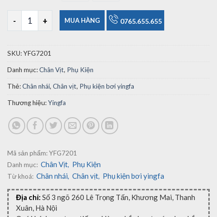
Chân Vịt Tập Bơi Yingfa G7201 Đôi Ngắn số lượng
MUA HÀNG
0765.655.655
SKU:
YFG7201
Danh mục:
Chân Vịt
,
Phụ Kiện
Thẻ:
Chân nhái
,
Chân vịt
,
Phụ kiện bơi yingfa
Thương hiệu:
Yingfa
Mã sản phẩm:
YFG7201
Chân Vịt
Phụ Kiện
Danh mục:
,
Chân nhái
Chân vịt
Phụ kiện bơi yingfa
Từ khoá:
,
,
Địa chỉ:
Số 3 ngõ 260 Lê Trọng Tấn, Khương Mai, Thanh
Xuân, Hà Nội