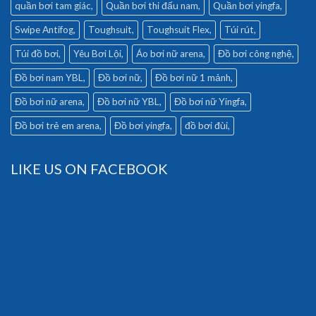
quần bơi tam giác
Quần bơi thi đấu nam
Quần bơi yingfa
Swipe Antifog
Toughsuit
Toughsuit Flex
Túi rút
Túi đồ bơi
Yêu Bơi Lội
Áo bơi nữ arena
Đồ bơi công nghệ
Đồ bơi nam YBL
Đồ bơi nữ
Đồ bơi nữ 1 mảnh
Đồ bơi nữ arena
Đồ bơi nữ YBL
Đồ bơi nữ Yingfa
Đồ bơi trẻ em arena
Đồ bơi yingfa
đồ bơi đùi
LIKE US ON FACEBOOK