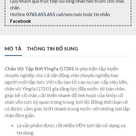
Quý khách qua trực tiếp vui lòng nhắn hẹn trước cho chắc
chắn.
Hotline
0765.655.655
call/sms/zalo hoặc tin nhắn
Facebook
MÔ TẢ
THÔNG TIN BỔ SUNG
Chân Vịt Tập Bơi Yingfa G7201
là phụ kiện tập luyện
chuyên nghiệp cho cả vận động viên chuyên nghiệp hay
người mới tập bơi. Với cấu tạo từ cao su cao cấp siêu bền,
chân vịt Yingfa G7201 gia tăng lực đẩy nước từ bàn chân,
giúp bẻ cổ chân, cải thiện nhanh độ linh hoạt của khớp cổ
chân vốn cực kỳ quan trọng trong bơi lội. Đồng thời bạn sẽ
có được cảm giác lướt nhanh trong nước với những bài tập
chân đơn giản.
Là sản phẩm được rất nhiều VĐV bơi lặn sử dụng và
tin dùng.