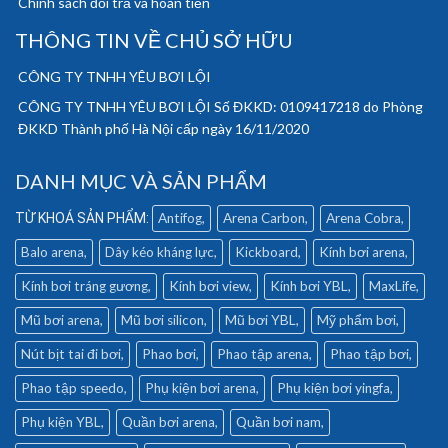
Chính sách đổi trả và hoàn tiền
THÔNG TIN VỀ CHỦ SỞ HỮU
CÔNG TY TNHH YÊU BƠI LỘI
CÔNG TY TNHH YÊU BƠI LỘI Số ĐKKD: 0109417218 do Phòng
ĐKKD Thành phố Hà Nội cấp ngày 16/11/2020
DANH MỤC VÀ SẢN PHẨM
Antifog
Arena Carbon
Arena Cobra
Balo arena
Dây kéo kháng lực
Kickboard
Kính bơi arena
Kính bơi tráng gương
Kính bơi view
Kính bơi YBL
MaxLife
Mũ bơi arena
Mũ bơi silicon
Mũ bơi YBL
Mỹ phẩm bơi
Nút bịt tai đi bơi
Phao bơi
Phao tập arena
Phao tập bơi
Phao tập speedo
Phụ kiện bơi arena
Phụ kiện bơi yingfa
Phụ kiện YBL
Quần bơi arena
Quần bơi nam