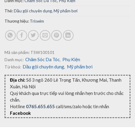
Danh mục:
Chăm Sóc Da Tóc
,
Phụ Kiện
Thẻ:
Dầu gội chuyên dụng
,
Mỹ phẩm bơi
Thương hiệu:
Triswim
Mã sản phẩm:
TSW100101
Chăm Sóc Da Tóc
Phụ Kiện
Danh mục:
,
Dầu gội chuyên dụng
Mỹ phẩm bơi
Từ khoá:
,
Địa chỉ:
Số 3 ngõ 260 Lê Trọng Tấn, Khương Mai, Thanh
Xuân, Hà Nội
Quý khách qua trực tiếp vui lòng nhắn hẹn trước cho chắc
chắn.
Hotline
0765.655.655
call/sms/zalo hoặc tin nhắn
Facebook