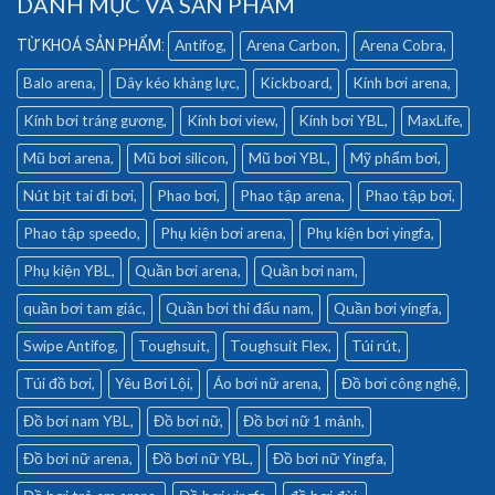
DANH MỤC VÀ SẢN PHẨM
Antifog
Arena Carbon
Arena Cobra
Balo arena
Dây kéo kháng lực
Kickboard
Kính bơi arena
Kính bơi tráng gương
Kính bơi view
Kính bơi YBL
MaxLife
Mũ bơi arena
Mũ bơi silicon
Mũ bơi YBL
Mỹ phẩm bơi
Nút bịt tai đi bơi
Phao bơi
Phao tập arena
Phao tập bơi
Phao tập speedo
Phụ kiện bơi arena
Phụ kiện bơi yingfa
Phụ kiện YBL
Quần bơi arena
Quần bơi nam
quần bơi tam giác
Quần bơi thi đấu nam
Quần bơi yingfa
Swipe Antifog
Toughsuit
Toughsuit Flex
Túi rút
Túi đồ bơi
Yêu Bơi Lội
Áo bơi nữ arena
Đồ bơi công nghệ
Đồ bơi nam YBL
Đồ bơi nữ
Đồ bơi nữ 1 mảnh
Đồ bơi nữ arena
Đồ bơi nữ YBL
Đồ bơi nữ Yingfa