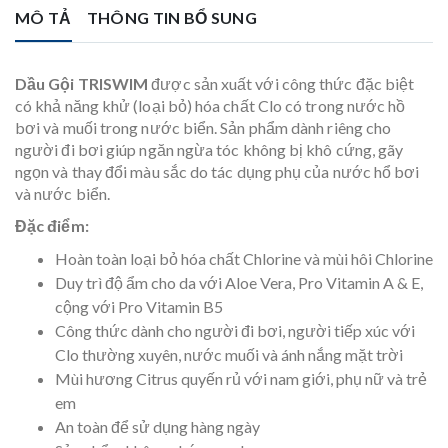
MÔ TẢ
THÔNG TIN BỔ SUNG
Dầu Gội TRISWIM
được sản xuất với công thức đặc biệt
có khả năng khử (loại bỏ) hóa chất Clo có trong nước hồ
bơi và muối trong nước biển. Sản phẩm dành riêng cho
người đi bơi giúp ngăn ngừa tóc không bị khô cứng, gãy
ngọn và thay đổi màu sắc do tác dụng phụ của nước hổ bơi
và nước biển.
Đặc điểm:
Hoàn toàn loại bỏ hóa chất Chlorine và mùi hôi Chlorine
Duy trì độ ẩm cho da với Aloe Vera, Pro Vitamin A & E,
cộng với Pro Vitamin B5
Công thức dành cho người đi bơi, người tiếp xúc với
Clo thường xuyên, nước muối và ánh nắng mặt trời
Mùi hương Citrus quyến rủ với nam giới, phụ nữ và trẻ
em
An toàn để sử dụng hàng ngày