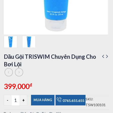
Dầu Gội TRISWIM Chuyên Dụng Cho
Bơi Lội
₫
399,000
Dầu Gội TRISWIM Chuyên Dụng Cho Bơi Lội số lượng
SKU:
MUA HÀNG
0765.655.655
TSW100101