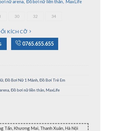
bơi nữ arena
,
Đồ bơi nữ liền thân
,
MaxLife
8
30
32
34
28
30
32
34
ỔI KÍCH CỠ
lag (Size 26) số lượng
0765.655.655
G
Nữ
,
Đồ Bơi Nữ 1 Mảnh
,
Đồ Bơi Trẻ Em
arena
,
Đồ bơi nữ liền thân
,
MaxLife
ng Tấn, Khương Mai, Thanh Xuân, Hà Nội