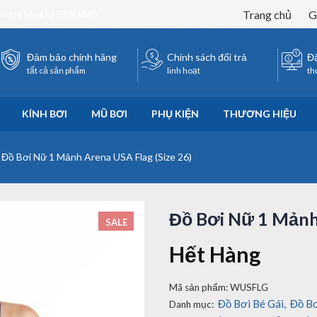
Trang chủ
G
ốc đơn hàng từ 500K VNĐ
Đảm bảo chính hãng
Chính sách đổi trả
Đặ
tất cả sản phẩm
linh hoạt
th
KÍNH BƠI
MŨ BƠI
PHỤ KIỆN
THƯƠNG HIỆU
»
Đồ Bơi Nữ 1 Mảnh Arena USA Flag (Size 26)
Đồ Bơi Nữ 1 Mảnh 
SALE
Hết Hàng
Mã sản phẩm:
WUSFLG
Đồ Bơi Bé Gái
,
Đồ B
Danh mục: