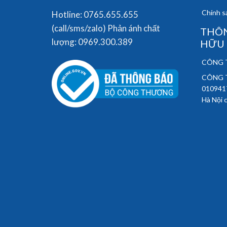
Chính sá
Hotline: 0765.655.655
(call/sms/zalo) Phản ánh chất
THÔN
lượng: 0969.300.389
HỮU
CÔNG T
CÔNG T
010941
Hà Nội 