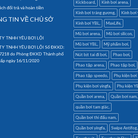
Kickboard
Kính bơi arena
ch đổi trả và hoàn tiền
Kính bơi tráng gương
Kính bơi
G TIN VỀ CHỦ SỞ
Kính bơi YBL
MaxLife
Mũ bơi arena
Mũ bơi silicon
Y TNHH YÊU BƠI LỘI
Mũ bơi YBL
Mỹ phẩm bơi
Y TNHH YÊU BƠI LỘI Số ĐKKD:
7218 do Phòng ĐKKD Thành phố
Nút bịt tai đi bơi
Phao bơi
cấp ngày 16/11/2020
Phao tập arena
Phao tập bơi
Phao tập speedo
Phụ kiện bơi
Phụ kiện bơi yingfa
Phụ kiện Y
Quần bơi arena
Quần bơi nam
quần bơi tam giác
Quần bơi thi đấu nam
Quần bơi yingfa
Swipe Antifog