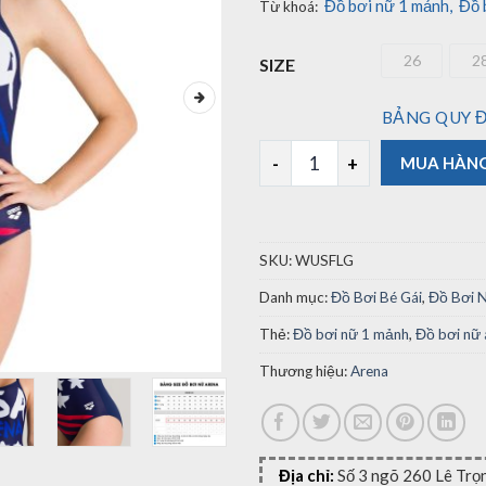
Đồ bơi nữ 1 mảnh
,
Đồ 
Từ khoá:
26
2
SIZE
26
BẢNG QUY Đ
Đồ Bơi Nữ 1 Mảnh Arena USA F
MUA HÀN
SKU:
WUSFLG
Danh mục:
Đồ Bơi Bé Gái
,
Đồ Bơi 
Thẻ:
Đồ bơi nữ 1 mảnh
,
Đồ bơi nữ 
Thương hiệu:
Arena
Địa chỉ:
Số 3 ngõ 260 Lê Trọ