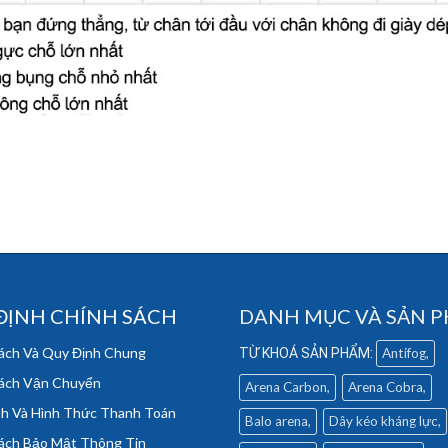
ĐỊNH CHÍNH SÁCH
DANH MỤC VÀ SẢN 
ách Và Quy Định Chung
Antifog
ách Vận Chuyển
Arena Carbon
Arena Cobra
h Và Hình Thức Thanh Toán
Balo arena
Dây kéo kháng lực
ách Bảo Mật Thông Tin