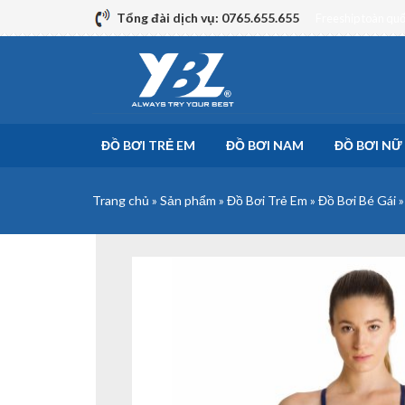
Skip
Tổng đài dịch vụ: 0765.655.655
Freeship toàn qu
to
content
ĐỒ BƠI TRẺ EM
ĐỒ BƠI NAM
ĐỒ BƠI NỮ
Trang chủ
»
Sản phẩm
»
Đồ Bơi Trẻ Em
»
Đồ Bơi Bé Gái