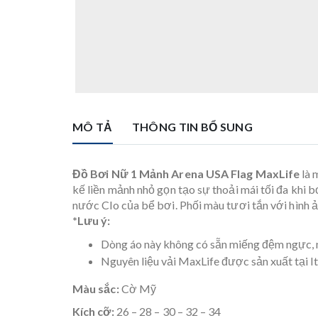
MÔ TẢ
THÔNG TIN BỔ SUNG
Đồ Bơi Nữ 1 Mảnh Arena USA Flag MaxLife
là 
kế liền mảnh nhỏ gọn tạo sự thoải mái tối đa khi 
nước Clo của bể bơi. Phối màu tươi tắn với hình 
*Lưu ý:
Dòng áo này không có sẵn miếng đệm ngực, n
Nguyên liệu vải MaxLife được sản xuất tại It
Màu sắc:
Cờ Mỹ
Kích cỡ:
26 – 28 – 30 – 32 – 34