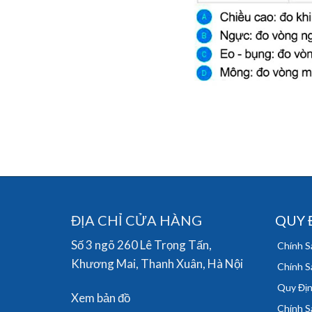
ĐỊA CHỈ CỬA HÀNG
QUY 
Số 3 ngõ 260 Lê Trọng Tấn,
Chính S
Khương Mai, Thanh Xuân, Hà Nội
Chính S
Quy Địn
Xem bản đồ
Chính S