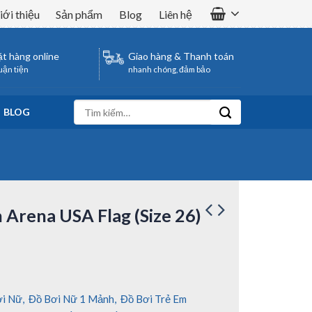
iới thiệu
Sản phẩm
Blog
Liên hệ
t hàng online
Giao hàng & Thanh toán
uận tiện
nhanh chóng, đảm bảo
Tìm
BLOG
kiếm:
Arena USA Flag (Size 26)
ơi Nữ
,
Đồ Bơi Nữ 1 Mảnh
,
Đồ Bơi Trẻ Em