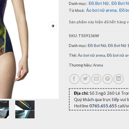
Đồ Bơi Nữ
,
Đồ Bơi 
Danh mục:
Áo bơi nữ arena
,
Đồ b
Từ khoá:
Sản phẩm này hiện đã hết hàng v
SKU:
TSS9136W
Danh mục:
Đồ Bơi Nữ
,
Đồ Bơi Nữ 
Thẻ:
Áo bơi nữ arena
,
Đồ bơi nữ ar
Thương hiệu:
Arena
Địa chỉ:
Số 3 ngõ 260 Lê Trọ
Quý khách qua trực tiếp vui 
Hotline
0765.655.655
call/s