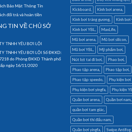
ách Bảo Mật Thông Tin
Kickboard
Kính bơi arena
ch đổi trả và hoàn tiền
Kính bơi tráng gương
Kính bơi
G TIN VỀ CHỦ SỞ
Kính bơi YBL
MaxLife
Mũ bơi arena
Mũ bơi silicon
Y TNHH YÊU BƠI LỘI
Mũ bơi YBL
Mỹ phẩm bơi
Y TNHH YÊU BƠI LỘI Số ĐKKD:
7218 do Phòng ĐKKD Thành phố
Nút bịt tai đi bơi
Phao bơi
cấp ngày 16/11/2020
Phao tập arena
Phao tập bơi
Phao tập speedo
Phụ kiện bơi
Phụ kiện bơi yingfa
Phụ kiện Y
Quần bơi arena
Quần bơi nam
quần bơi tam giác
Quần bơi thi đấu nam
Quần bơi yingfa
Swipe Antifog