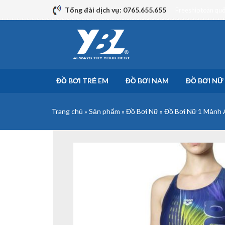
Skip
Tổng đài dịch vụ: 0765.655.655
Freeship toàn qu
to
content
ĐỒ BƠI TRẺ EM
ĐỒ BƠI NAM
ĐỒ BƠI NỮ
Trang chủ
»
Sản phẩm
»
Đồ Bơi Nữ
»
Đồ Bơi Nữ 1 Mảnh 