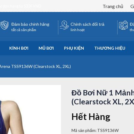
Trang chủ
G
ốc đơn hàng từ 500K VNĐ
Đảm bảo chính hãng
Chính sách đổi trả
Đặ
tất cả sản phẩm
linh hoạt
th
KÍNH BƠI
MŨ BƠI
PHỤ KIỆN
THƯƠNG HIỆU
Arena TSS9136W (Clearstock XL, 2XL)
Đồ Bơi Nữ 1 Mản
(Clearstock XL, 2X
Hết Hàng
Mã sản phẩm:
TSS9136W