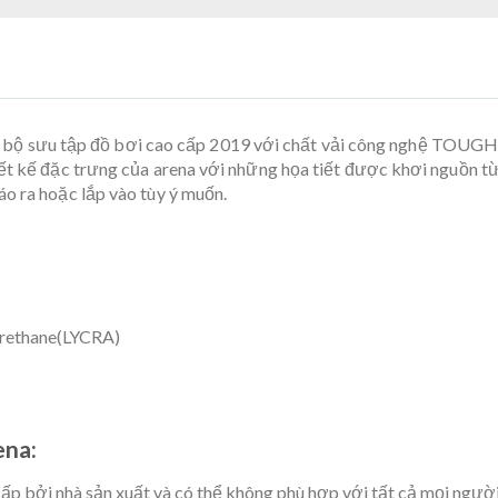
bộ sưu tập đồ bơi cao cấp 2019 với chất vải công nghệ TOUGHSUI
iết kế đặc trưng của arena với những họa tiết được khơi nguồn 
o ra hoặc lắp vào tùy ý muốn.
rethane(LYCRA)
ena:
ấp bởi nhà sản xuất và có thể không phù hợp với tất cả mọi người