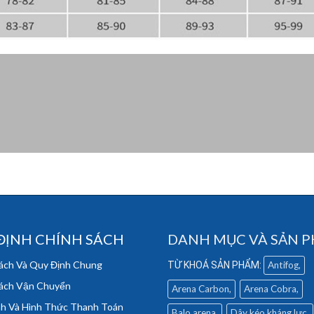
ĐỊNH CHÍNH SÁCH
DANH MỤC VÀ SẢN 
ách Và Quy Định Chung
Antifog
ách Vận Chuyển
Arena Carbon
Arena Cobra
h Và Hình Thức Thanh Toán
Balo arena
Dây kéo kháng lực