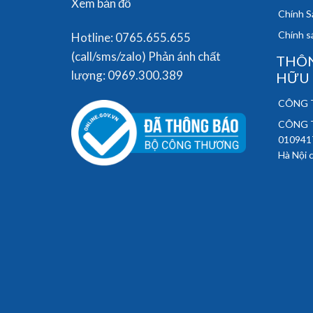
Xem bản đồ
Chính S
Chính sá
Hotline: 0765.655.655
(call/sms/zalo) Phản ánh chất
THÔN
lượng: 0969.300.389
HỮU
CÔNG T
CÔNG T
010941
Hà Nội 