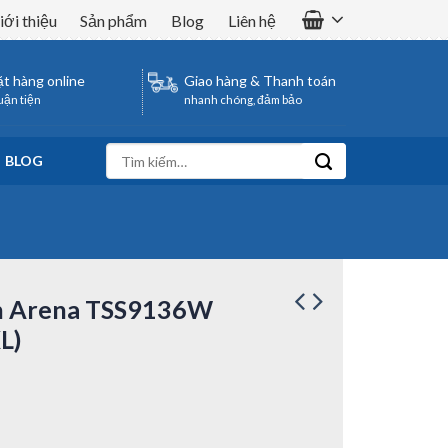
iới thiệu
Sản phẩm
Blog
Liên hệ
t hàng online
Giao hàng & Thanh toán
uận tiện
nhanh chóng, đảm bảo
Tìm
BLOG
kiếm:
h Arena TSS9136W
L)