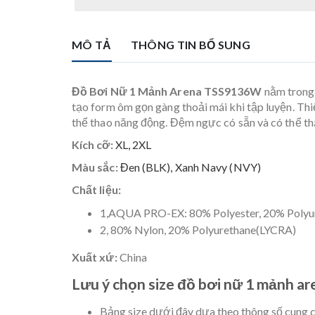
MÔ TẢ
THÔNG TIN BỔ SUNG
Đồ Bơi Nữ 1 Mảnh Arena TSS9136W
nằm trong 
tạo form ôm gọn gàng thoải mái khi tập luyện. Th
thể thao năng động. Đệm ngực có sẵn và có thể thá
Kích cỡ:
XL,
2XL
Màu sắc:
Đen (BLK),
Xanh Navy (NVY)
Chất liệu:
1,AQUA PRO-EX: 80% Polyester, 20% Polyu
2, 80% Nylon, 20% Polyurethane(LYCRA)
Xuất xứ:
China
Lưu ý chọn size đồ bơi nữ 1 mảnh ar
Bảng size dưới đây dựa theo thông số cung c