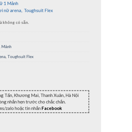
Nữ 1 Mảnh
ơi nữ arena
,
Toughsuit Flex
à không có sẵn.
1 Mảnh
ena
,
Toughsuit Flex
ng Tấn, Khương Mai, Thanh Xuân, Hà Nội
lòng nhắn hẹn trước cho chắc chắn.
ms/zalo hoặc tin nhắn
Facebook