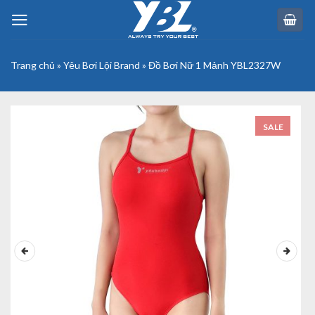
Skip
to
content
Trang chủ
»
Yêu Bơi Lội Brand
»
Đồ Bơi Nữ 1 Mảnh YBL2327W
SALE