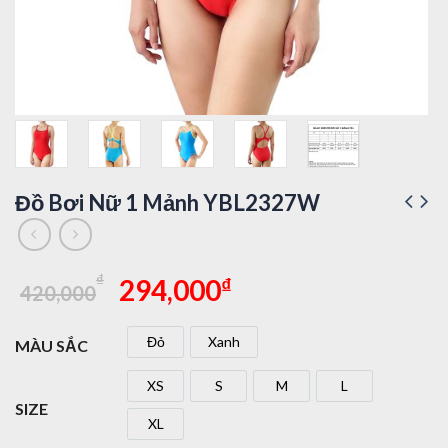
Đồ Bơi Nữ 1 Mảnh YBL2327W
Giá
Giá
₫
₫
294,000
420,000
gốc
hiện
là:
tại
Đỏ
Xanh
MÀU SẮC
420,000₫.
là:
Đỏ
Xanh
294,000₫.
XS
S
M
L
XS
S
M
L
SIZE
XL
XL