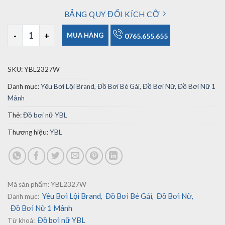
BẢNG QUY ĐỔI KÍCH CỠ
Đồ Bơi Nữ 1 Mảnh YBL2327W số lượng
MUA HÀNG
0765.655.655
SKU:
YBL2327W
Danh mục:
Yêu Bơi Lội Brand
,
Đồ Bơi Bé Gái
,
Đồ Bơi Nữ
,
Đồ Bơi Nữ 1
Mảnh
Thẻ:
Đồ bơi nữ YBL
Thương hiệu:
YBL
Mã sản phẩm:
YBL2327W
Yêu Bơi Lội Brand
Đồ Bơi Bé Gái
Đồ Bơi Nữ
Danh mục:
,
,
,
Đồ Bơi Nữ 1 Mảnh
Đồ bơi nữ YBL
Từ khoá: