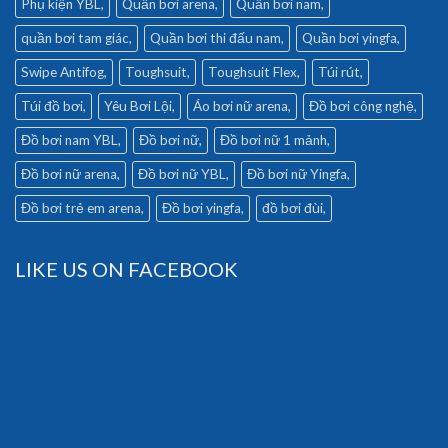
Phụ kiện YBL
Quần bơi arena
Quần bơi nam
quần bơi tam giác
Quần bơi thi đấu nam
Quần bơi yingfa
Swipe Antifog
Toughsuit
Toughsuit Flex
Túi rút
Túi đồ bơi
Yêu Bơi Lội
Áo bơi nữ arena
Đồ bơi công nghệ
Đồ bơi nam YBL
Đồ bơi nữ
Đồ bơi nữ 1 mảnh
Đồ bơi nữ arena
Đồ bơi nữ YBL
Đồ bơi nữ Yingfa
Đồ bơi trẻ em arena
Đồ bơi yingfa
đồ bơi đùi
LIKE US ON FACEBOOK