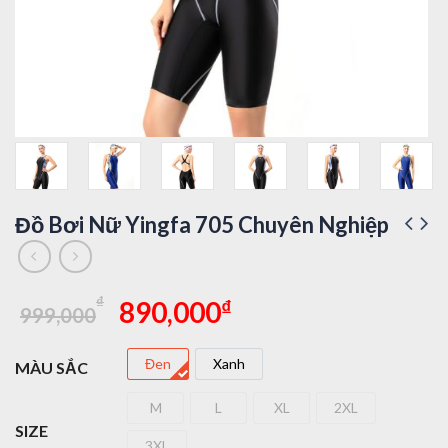
Đồ Bơi Nữ Yingfa 705 Chuyên Nghiệp
Giá
Giá
₫
₫
890,000
999,000
gốc
hiện
là:
tại
Đen
Xanh
MÀU SẮC
999,000₫.
là:
Đen
Xanh
890,000₫.
M
L
XL
2XL
M
L
XL
2XL
SIZE
3XL