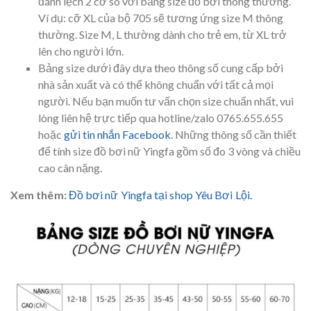
đánh lệch 2 cỡ so với bảng size đồ bơi thông thường.
Ví dụ: cỡ XL của bộ 705 sẽ tương ứng size M thông
thường. Size M, L thường dành cho trẻ em, từ XL trở
lên cho người lớn.
Bảng size dưới đây dựa theo thông số cung cấp bởi
nhà sản xuất và có thể không chuẩn với tất cả mọi
người. Nếu bạn muốn tư vấn chọn size chuẩn nhất, vui
lòng liên hệ trực tiếp qua hotline/zalo 0765.655.655
hoặc
gửi tin nhắn Facebook
. Những thông số cần thiết
để tính size đồ bơi nữ Yingfa gồm số đo 3 vòng và chiều
cao cân nặng.
Xem thêm:
Đồ bơi nữ Yingfa tại shop Yêu Bơi Lội.