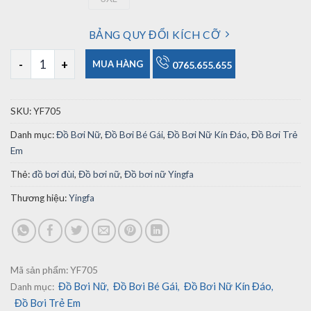
3XL
BẢNG QUY ĐỔI KÍCH CỠ
Đồ Bơi Nữ Yingfa 705 Chuyên Nghiệp số lượng
MUA HÀNG
0765.655.655
SKU:
YF705
Danh mục:
Đồ Bơi Nữ
,
Đồ Bơi Bé Gái
,
Đồ Bơi Nữ Kín Đáo
,
Đồ Bơi Trẻ
Em
Thẻ:
đồ bơi đùi
,
Đồ bơi nữ
,
Đồ bơi nữ Yingfa
Thương hiệu:
Yingfa
Mã sản phẩm:
YF705
Đồ Bơi Nữ
Đồ Bơi Bé Gái
Đồ Bơi Nữ Kín Đáo
Danh mục:
,
,
,
Đồ Bơi Trẻ Em