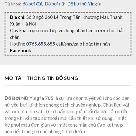
đồ bơi đùi
Đồ bơi nữ
Đồ bơi nữ Yingfa
Từ khoá:
,
,
Địa chỉ:
Số 3 ngõ 260 Lê Trọng Tấn, Khương Mai, Thanh
Xuân, Hà Nội
Quý khách qua trực tiếp vui lòng nhắn hẹn trước cho chắc
chắn.
Hotline
0765.655.655
call/sms/zalo hoặc tin nhắn
Facebook
MÔ TẢ
THÔNG TIN BỔ SUNG
Đồ Bơi Nữ Yingfa 705
là sự lựa chọn tuyệt vời cho các bạn
nữ yêu bơi lội thích phong cách chuyên nghiệp. Chất liệu vải
và form ôm bó sát cực chuẩn, làm giảm tối đa lực cản nước
trong khi vẫn tạo sự thoải mái cần thiết khi sử dụng. Thiết
kế phối màu đơn giản với một tone màu chủ đạo kết hợp
họa tiết trang trí nhẹ nhàng 2 bên lườn.