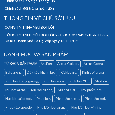
Chính Sách Bảo Mật Thông Tin
Chính sách đổi trả và hoàn tiền
THÔNG TIN VỀ CHỦ SỞ HỮU
CÔNG TY TNHH YÊU BƠI LỘI
CÔNG TY TNHH YÊU BƠI LỘI Số ĐKKD: 0109417218 do Phòng
ĐKKD Thành phố Hà Nội cấp ngày 16/11/2020
DANH MỤC VÀ SẢN PHẨM
Antifog
Arena Carbon
Arena Cobra
Balo arena
Dây kéo kháng lực
Kickboard
Kính bơi arena
Kính bơi tráng gương
Kính bơi view
Kính bơi YBL
MaxLife
Mũ bơi arena
Mũ bơi silicon
Mũ bơi YBL
Mỹ phẩm bơi
Nút bịt tai đi bơi
Phao bơi
Phao tập arena
Phao tập bơi
Phao tập speedo
Phụ kiện bơi arena
Phụ kiện bơi yingfa