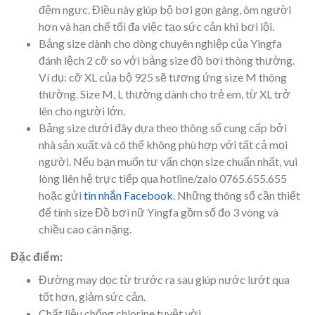
đệm ngực. Điều này giúp bộ bơi gọn gàng, ôm người
hơn và hạn chế tối đa việc tạo sức cản khi bơi lội.
Bảng size dành cho dòng chuyên nghiệp của Yingfa
đánh lệch 2 cỡ so với bảng size đồ bơi thông thường.
Ví dụ: cỡ XL của bộ 925 sẽ tương ứng size M thông
thường. Size M, L thường dành cho trẻ em, từ XL trở
lên cho người lớn.
Bảng size dưới đây dựa theo thông số cung cấp bởi
nhà sản xuất và có thể không phù hợp với tất cả mọi
người. Nếu bạn muốn tư vấn chọn size chuẩn nhất, vui
lòng liên hệ trực tiếp qua hotline/zalo 0765.655.655
hoặc gửi
tin nhắn Facebook
. Những thông số cần thiết
để tính size Đồ bơi nữ Yingfa gồm số đo 3 vòng và
chiều cao cân nặng.
Đặc điểm:
Đường may dọc từ trước ra sau giúp nước lướt qua
tốt hơn, giảm sức cản.
Chất liệu chống chlorine tuyệt vời.