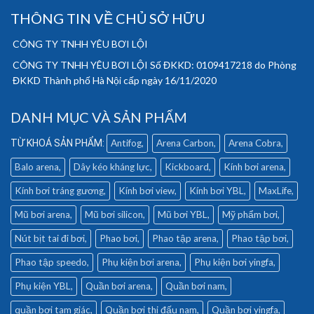
THÔNG TIN VỀ CHỦ SỞ HỮU
CÔNG TY TNHH YÊU BƠI LỘI
CÔNG TY TNHH YÊU BƠI LỘI Số ĐKKD: 0109417218 do Phòng
ĐKKD Thành phố Hà Nội cấp ngày 16/11/2020
DANH MỤC VÀ SẢN PHẨM
Antifog
Arena Carbon
Arena Cobra
Balo arena
Dây kéo kháng lực
Kickboard
Kính bơi arena
Kính bơi tráng gương
Kính bơi view
Kính bơi YBL
MaxLife
Mũ bơi arena
Mũ bơi silicon
Mũ bơi YBL
Mỹ phẩm bơi
Nút bịt tai đi bơi
Phao bơi
Phao tập arena
Phao tập bơi
Phao tập speedo
Phụ kiện bơi arena
Phụ kiện bơi yingfa
Phụ kiện YBL
Quần bơi arena
Quần bơi nam
quần bơi tam giác
Quần bơi thi đấu nam
Quần bơi yingfa