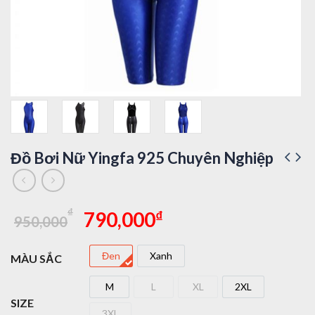
Đồ Bơi Nữ Yingfa 925 Chuyên Nghiệp
Giá
Giá
₫
₫
790,000
950,000
gốc
hiện
là:
tại
Đen
Xanh
MÀU SẮC
950,000₫.
là:
Đen
Xanh
790,000₫.
M
L
XL
2XL
M
L
XL
2XL
SIZE
3XL