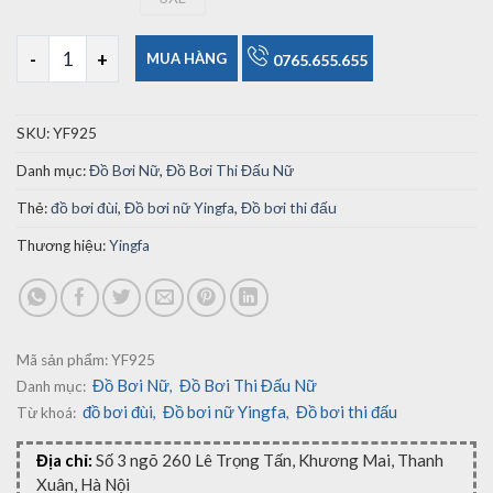
3XL
Đồ Bơi Nữ Yingfa 925 Chuyên Nghiệp số lượng
MUA HÀNG
0765.655.655
SKU:
YF925
Danh mục:
Đồ Bơi Nữ
,
Đồ Bơi Thi Đấu Nữ
Thẻ:
đồ bơi đùi
,
Đồ bơi nữ Yingfa
,
Đồ bơi thi đấu
Thương hiệu:
Yingfa
Mã sản phẩm:
YF925
Đồ Bơi Nữ
Đồ Bơi Thi Đấu Nữ
Danh mục:
,
đồ bơi đùi
Đồ bơi nữ Yingfa
Đồ bơi thi đấu
Từ khoá:
,
,
Địa chỉ:
Số 3 ngõ 260 Lê Trọng Tấn, Khương Mai, Thanh
Xuân, Hà Nội