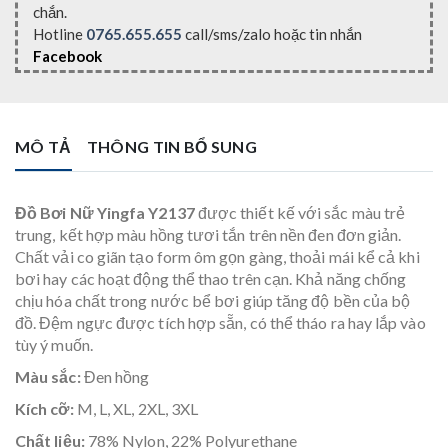
chắn.
Hotline
0765.655.655
call/sms/zalo hoặc tin nhắn
Facebook
MÔ TẢ
THÔNG TIN BỔ SUNG
Đồ Bơi Nữ Yingfa Y2137
được thiết kế với sắc màu trẻ
trung, kết hợp màu hồng tươi tắn trên nền đen đơn giản.
Chất vải co giãn tạo form ôm gọn gàng, thoải mái kể cả khi
bơi hay các hoạt động thể thao trên cạn. Khả năng chống
chịu hóa chất trong nước bể bơi giúp tăng độ bền của bộ
đồ. Đệm ngực được tích hợp sẵn, có thể tháo ra hay lắp vào
tùy ý muốn.
Màu sắc:
Đen hồng
Kích cỡ:
M, L, XL, 2XL, 3XL
Chất liệu:
78% Nylon, 22% Polyurethane