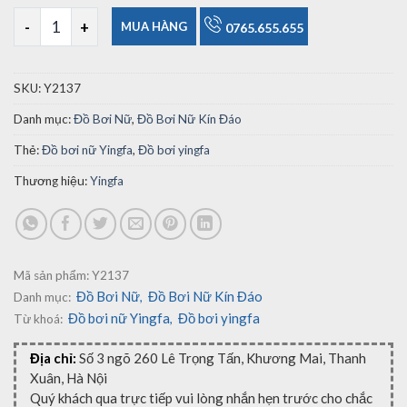
Đồ Bơi Nữ Yingfa Y2137 số lượng
MUA HÀNG
0765.655.655
SKU:
Y2137
Danh mục:
Đồ Bơi Nữ
,
Đồ Bơi Nữ Kín Đáo
Thẻ:
Đồ bơi nữ Yingfa
,
Đồ bơi yingfa
Thương hiệu:
Yingfa
Mã sản phẩm:
Y2137
Đồ Bơi Nữ
Đồ Bơi Nữ Kín Đáo
Danh mục:
,
Đồ bơi nữ Yingfa
Đồ bơi yingfa
Từ khoá:
,
Địa chỉ:
Số 3 ngõ 260 Lê Trọng Tấn, Khương Mai, Thanh
Xuân, Hà Nội
Quý khách qua trực tiếp vui lòng nhắn hẹn trước cho chắc