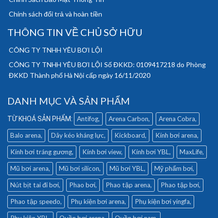
Chính sách đổi trả và hoàn tiền
THÔNG TIN VỀ CHỦ SỞ HỮU
CÔNG TY TNHH YÊU BƠI LỘI
CÔNG TY TNHH YÊU BƠI LỘI Số ĐKKD: 0109417218 do Phòng
ĐKKD Thành phố Hà Nội cấp ngày 16/11/2020
DANH MỤC VÀ SẢN PHẨM
Antifog
Arena Carbon
Arena Cobra
Balo arena
Dây kéo kháng lực
Kickboard
Kính bơi arena
Kính bơi tráng gương
Kính bơi view
Kính bơi YBL
MaxLife
Mũ bơi arena
Mũ bơi silicon
Mũ bơi YBL
Mỹ phẩm bơi
Nút bịt tai đi bơi
Phao bơi
Phao tập arena
Phao tập bơi
Phao tập speedo
Phụ kiện bơi arena
Phụ kiện bơi yingfa
Phụ kiện YBL
Quần bơi arena
Quần bơi nam