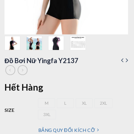
Đồ Bơi Nữ Yingfa Y2137
Hết Hàng
M
L
XL
2XL
M
L
XL
2XL
SIZE
3XL
3XL
BẢNG QUY ĐỔI KÍCH CỠ