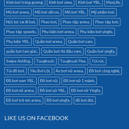
Kính bơi tráng gương
Kính bơi view
Kính bơi YBL
MaxLife
Mũ bơi arena
Mũ bơi silicon
Mũ bơi YBL
Mỹ phẩm bơi
Nút bịt tai đi bơi
Phao bơi
Phao tập arena
Phao tập bơi
Phao tập speedo
Phụ kiện bơi arena
Phụ kiện bơi yingfa
Phụ kiện YBL
Quần bơi arena
Quần bơi nam
quần bơi tam giác
Quần bơi thi đấu nam
Quần bơi yingfa
Swipe Antifog
Toughsuit
Toughsuit Flex
Túi rút
Túi đồ bơi
Yêu Bơi Lội
Áo bơi nữ arena
Đồ bơi công nghệ
Đồ bơi nam YBL
Đồ bơi nữ
Đồ bơi nữ 1 mảnh
Đồ bơi nữ arena
Đồ bơi nữ YBL
Đồ bơi nữ Yingfa
Đồ bơi trẻ em arena
Đồ bơi yingfa
đồ bơi đùi
LIKE US ON FACEBOOK