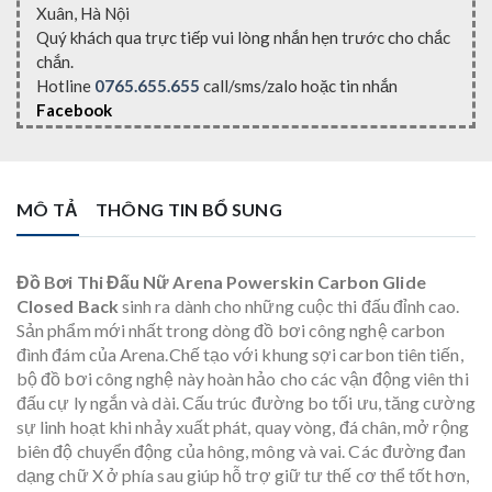
Xuân, Hà Nội
Quý khách qua trực tiếp vui lòng nhắn hẹn trước cho chắc
chắn.
Hotline
0765.655.655
call/sms/zalo hoặc tin nhắn
Facebook
MÔ TẢ
THÔNG TIN BỔ SUNG
Đồ Bơi Thi Đấu Nữ Arena Powerskin Carbon Glide
Closed Back
sinh ra dành cho những cuộc thi đấu đỉnh cao.
Sản phẩm mới nhất trong dòng đồ bơi công nghệ carbon
đình đám của Arena.Chế tạo với khung sợi carbon tiên tiến,
bộ đồ bơi công nghệ này hoàn hảo cho các vận động viên thi
đấu cự ly ngắn và dài. Cấu trúc đường bo tối ưu, tăng cường
sự linh hoạt khi nhảy xuất phát, quay vòng, đá chân, mở rộng
biên độ chuyển động của hông, mông và vai. Các đường đan
dạng chữ X ở phía sau giúp hỗ trợ giữ tư thế cơ thể tốt hơn,