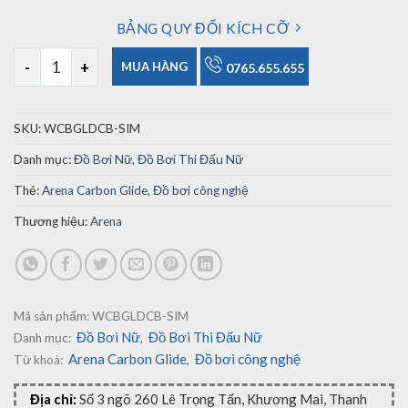
BẢNG QUY ĐỔI KÍCH CỠ
Đồ Bơi Thi Đấu Nữ Arena Powerskin Carbon Glide Closed Bac
MUA HÀNG
0765.655.655
SKU:
WCBGLDCB-SIM
Danh mục:
Đồ Bơi Nữ
,
Đồ Bơi Thi Đấu Nữ
Thẻ:
Arena Carbon Glide
,
Đồ bơi công nghệ
Thương hiệu:
Arena
Mã sản phẩm:
WCBGLDCB-SIM
Đồ Bơi Nữ
Đồ Bơi Thi Đấu Nữ
Danh mục:
,
Arena Carbon Glide
Đồ bơi công nghệ
Từ khoá:
,
Địa chỉ:
Số 3 ngõ 260 Lê Trọng Tấn, Khương Mai, Thanh