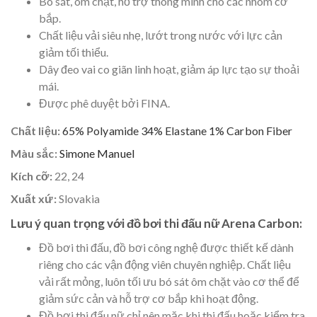
Bó sát, ôm chặt, hỗ trợ thông minh cho các nhóm cơ
bắp.
Chất liệu vải siêu nhẹ, lướt trong nước với lực cản
giảm tối thiểu.
Dây đeo vai co giãn linh hoạt, giảm áp lực tạo sự thoải
mái.
Được phê duyệt bởi FINA.
Chất liệu:
65% Polyamide 34% Elastane 1% Carbon Fiber
Màu sắc:
Simone Manuel
Kích cỡ:
22, 24
Xuất xứ:
Slovakia
Lưu ý quan trọng với đồ bơi thi đấu nữ Arena Carbon:
Đồ bơi thi đấu, đồ bơi công nghệ được thiết kế dành
riêng cho các vận động viên chuyên nghiệp. Chất liệu
vải rất mỏng, luôn tối ưu bó sát ôm chặt vào cơ thể để
giảm sức cản và hỗ trợ cơ bắp khi hoạt động.
Đồ bơi thi đấu nữ chỉ nên mặc khi thi đấu hoặc kiểm tra