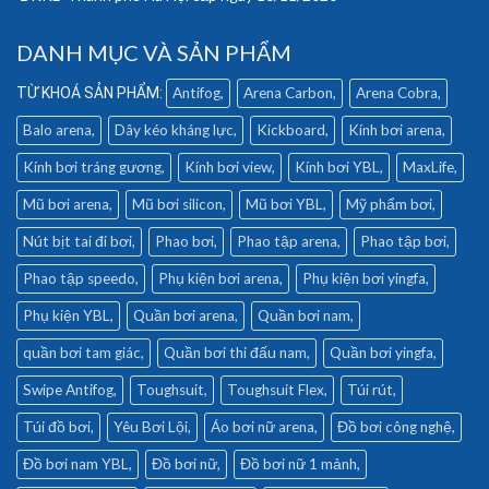
DANH MỤC VÀ SẢN PHẨM
Antifog
Arena Carbon
Arena Cobra
Balo arena
Dây kéo kháng lực
Kickboard
Kính bơi arena
Kính bơi tráng gương
Kính bơi view
Kính bơi YBL
MaxLife
Mũ bơi arena
Mũ bơi silicon
Mũ bơi YBL
Mỹ phẩm bơi
Nút bịt tai đi bơi
Phao bơi
Phao tập arena
Phao tập bơi
Phao tập speedo
Phụ kiện bơi arena
Phụ kiện bơi yingfa
Phụ kiện YBL
Quần bơi arena
Quần bơi nam
quần bơi tam giác
Quần bơi thi đấu nam
Quần bơi yingfa
Swipe Antifog
Toughsuit
Toughsuit Flex
Túi rút
Túi đồ bơi
Yêu Bơi Lội
Áo bơi nữ arena
Đồ bơi công nghệ
Đồ bơi nam YBL
Đồ bơi nữ
Đồ bơi nữ 1 mảnh