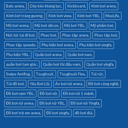
Balo arena
Dây kéo kháng lực
Kickboard
Kính bơi arena
Kính bơi tráng gương
Kính bơi view
Kính bơi YBL
MaxLife
Mũ bơi arena
Mũ bơi silicon
Mũ bơi YBL
Mỹ phẩm bơi
Nút bịt tai đi bơi
Phao bơi
Phao tập arena
Phao tập bơi
Phao tập speedo
Phụ kiện bơi arena
Phụ kiện bơi yingfa
Phụ kiện YBL
Quần bơi arena
Quần bơi nam
quần bơi tam giác
Quần bơi thi đấu nam
Quần bơi yingfa
Swipe Antifog
Toughsuit
Toughsuit Flex
Túi rút
Túi đồ bơi
Yêu Bơi Lội
Áo bơi nữ arena
Đồ bơi công nghệ
Đồ bơi nam YBL
Đồ bơi nữ
Đồ bơi nữ 1 mảnh
Đồ bơi nữ arena
Đồ bơi nữ YBL
Đồ bơi nữ Yingfa
Đồ bơi trẻ em arena
Đồ bơi yingfa
đồ bơi đùi