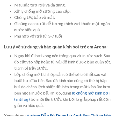
Màu sắc tươi trẻ và đa dạng.
Xử lý chống mờ sương cao cấp.
Chống UV, bảo vệ mắt.
Gioăng cao su rất dễ tương thích với khuôn mặt, ngăn
nước hiệu quả.
Phù hợp với trẻ từ 3-7 tuổi
Lưu ý về sử dụng và bảo quản kính bơi trẻ em Arena:
Ngay khi đi bơi xong nên tráng qua với nước sạch. Sau
đó cất vào hộp hoặc túi vải để kính được bảo quản tốt,
tránh bị trầy xước.
Lớp chống mờ tích hợp sẵn có thể sẽ trôi hết sau vài
buổi bơi đầu tiên. Sau đó kính nào cũng có thể bị hấp
hơi do chênh lệch nhiệt độ: bên trong mắt kính ấm hơn
bên ngoài nước bể. Khi đó, dùng
lọ chống mờ kính bơi
(antifog)
bôi mỗi lần trước khi bơi là giải pháp rất đơn
giản và hiệu quả.
Xem video:
Hướng Dẫn Sử Dụng Lọ Anti-Fog Chống Mờ