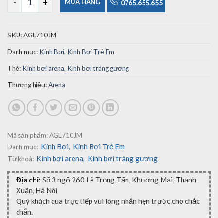
MUA HÀNG
0765.655.655
SKU:
AGL710JM
Danh mục:
Kính Bơi
,
Kính Bơi Trẻ Em
Thẻ:
Kính bơi arena
,
Kính bơi tráng gương
Thương hiệu:
Arena
Mã sản phẩm:
AGL710JM
Kính Bơi
Kính Bơi Trẻ Em
Danh mục:
,
Kính bơi arena
Kính bơi tráng gương
Từ khoá:
,
Địa chỉ:
Số 3 ngõ 260 Lê Trọng Tấn, Khương Mai, Thanh
Xuân, Hà Nội
Quý khách qua trực tiếp vui lòng nhắn hẹn trước cho chắc
chắn.