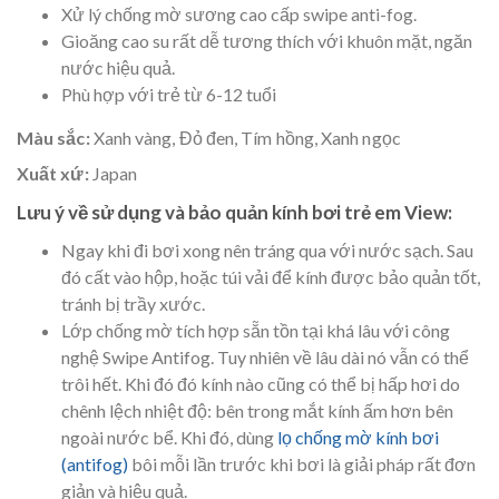
Xử lý chống mờ sương cao cấp swipe anti-fog.
Gioăng cao su rất dễ tương thích với khuôn mặt, ngăn
nước hiệu quả.
Phù hợp với trẻ từ 6-12 tuổi
Màu sắc:
Xanh vàng, Đỏ đen, Tím hồng, Xanh ngọc
Xuất xứ:
Japan
Lưu ý về sử dụng và bảo quản kính bơi trẻ em View:
Ngay khi đi bơi xong nên tráng qua với nước sạch. Sau
đó cất vào hộp, hoặc túi vải để kính được bảo quản tốt,
tránh bị trầy xước.
Lớp chống mờ tích hợp sẵn tồn tại khá lâu với công
nghệ Swipe Antifog. Tuy nhiên về lâu dài nó vẫn có thể
trôi hết. Khi đó đó kính nào cũng có thể bị hấp hơi do
chênh lệch nhiệt độ: bên trong mắt kính ấm hơn bên
ngoài nước bể. Khi đó, dùng
lọ chống mờ kính bơi
(antifog)
bôi mỗi lần trước khi bơi là giải pháp rất đơn
giản và hiệu quả.