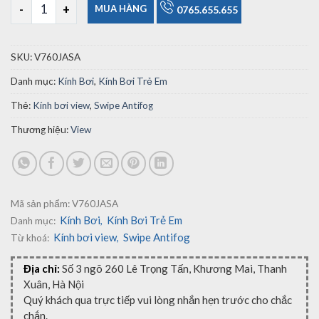
Kính Bơi Trẻ Em View V760JASA số lượng
MUA HÀNG
0765.655.655
SKU:
V760JASA
Danh mục:
Kính Bơi
,
Kính Bơi Trẻ Em
Thẻ:
Kính bơi view
,
Swipe Antifog
Thương hiệu:
View
Mã sản phẩm:
V760JASA
Kính Bơi
Kính Bơi Trẻ Em
Danh mục:
,
Kính bơi view
Swipe Antifog
Từ khoá:
,
Địa chỉ:
Số 3 ngõ 260 Lê Trọng Tấn, Khương Mai, Thanh
Xuân, Hà Nội
Quý khách qua trực tiếp vui lòng nhắn hẹn trước cho chắc
chắn.