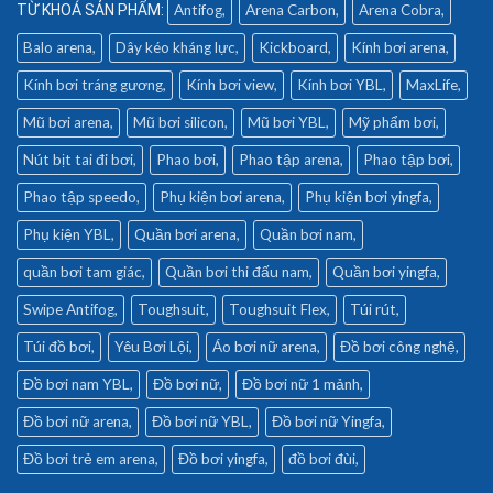
Antifog
Arena Carbon
Arena Cobra
Balo arena
Dây kéo kháng lực
Kickboard
Kính bơi arena
Kính bơi tráng gương
Kính bơi view
Kính bơi YBL
MaxLife
Mũ bơi arena
Mũ bơi silicon
Mũ bơi YBL
Mỹ phẩm bơi
Nút bịt tai đi bơi
Phao bơi
Phao tập arena
Phao tập bơi
Phao tập speedo
Phụ kiện bơi arena
Phụ kiện bơi yingfa
Phụ kiện YBL
Quần bơi arena
Quần bơi nam
quần bơi tam giác
Quần bơi thi đấu nam
Quần bơi yingfa
Swipe Antifog
Toughsuit
Toughsuit Flex
Túi rút
Túi đồ bơi
Yêu Bơi Lội
Áo bơi nữ arena
Đồ bơi công nghệ
Đồ bơi nam YBL
Đồ bơi nữ
Đồ bơi nữ 1 mảnh
Đồ bơi nữ arena
Đồ bơi nữ YBL
Đồ bơi nữ Yingfa
Đồ bơi trẻ em arena
Đồ bơi yingfa
đồ bơi đùi