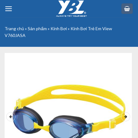
Skip
to
content
Trang chủ
»
Sản phẩm
»
Kính Bơi
»
Kính Bơi Trẻ Em View
V760JASA