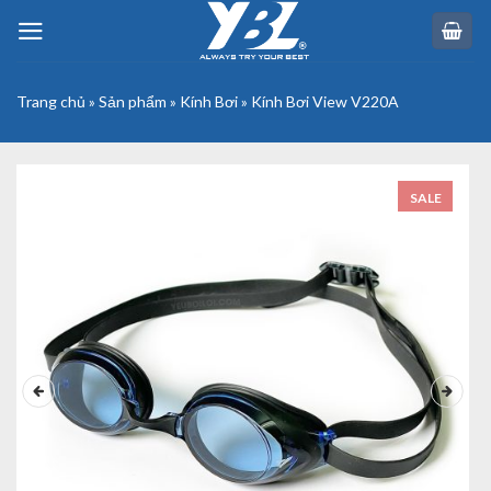
Skip
to
content
Trang chủ
»
Sản phẩm
»
Kính Bơi
»
Kính Bơi View V220A
SALE