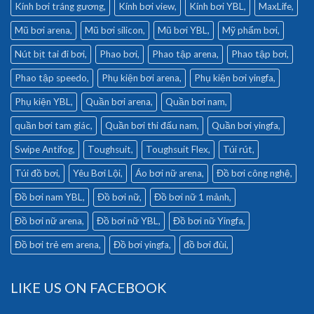
Kính bơi tráng gương
Kính bơi view
Kính bơi YBL
MaxLife
Mũ bơi arena
Mũ bơi silicon
Mũ bơi YBL
Mỹ phẩm bơi
Nút bịt tai đi bơi
Phao bơi
Phao tập arena
Phao tập bơi
Phao tập speedo
Phụ kiện bơi arena
Phụ kiện bơi yingfa
Phụ kiện YBL
Quần bơi arena
Quần bơi nam
quần bơi tam giác
Quần bơi thi đấu nam
Quần bơi yingfa
Swipe Antifog
Toughsuit
Toughsuit Flex
Túi rút
Túi đồ bơi
Yêu Bơi Lội
Áo bơi nữ arena
Đồ bơi công nghệ
Đồ bơi nam YBL
Đồ bơi nữ
Đồ bơi nữ 1 mảnh
Đồ bơi nữ arena
Đồ bơi nữ YBL
Đồ bơi nữ Yingfa
Đồ bơi trẻ em arena
Đồ bơi yingfa
đồ bơi đùi
LIKE US ON FACEBOOK