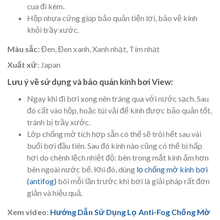
cua đi kèm.
Hộp nhựa cứng giúp bảo quản tiện lợi, bảo vệ kính
khỏi trầy xước.
Màu sắc:
Đen, Đen xanh, Xanh nhạt, Tím nhạt
Xuất xứ:
Japan
Lưu ý về sử dụng và bảo quản kính bơi View:
Ngay khi đi bơi xong nên tráng qua với nước sạch. Sau
đó cất vào hộp, hoặc túi vải để kính được bảo quản tốt,
tránh bị trầy xước.
Lớp chống mờ tích hợp sẵn có thể sẽ trôi hết sau vài
buổi bơi đầu tiên. Sau đó kính nào cũng có thể bị hấp
hơi do chênh lệch nhiệt độ: bên trong mắt kính ấm hơn
bên ngoài nước bể. Khi đó, dùng
lọ chống mờ kính bơi
(antifog)
bôi mỗi lần trước khi bơi là giải pháp rất đơn
giản và hiệu quả.
Xem video:
Hướng Dẫn Sử Dụng Lọ Anti-Fog Chống Mờ