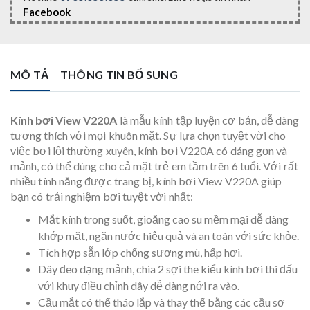
Facebook
MÔ TẢ
THÔNG TIN BỔ SUNG
Kính bơi View V220A
là mẫu kính tập luyện cơ bản, dễ dàng
tương thích với mọi khuôn mặt. Sự lựa chọn tuyệt vời cho
việc bơi lội thường xuyên, kính bơi V220A có dáng gọn và
mảnh, có thể dùng cho cả mặt trẻ em tầm trên 6 tuổi. Với rất
nhiều tính năng được trang bị, kính bơi View V220A giúp
bạn có trải nghiệm bơi tuyệt vời nhất:
Mắt kính trong suốt, gioăng cao su mềm mại dễ dàng
khớp mặt, ngăn nước hiệu quả và an toàn với sức khỏe.
Tích hợp sẵn lớp chống sương mù, hấp hơi.
Dây đeo dạng mảnh, chia 2 sợi the kiểu kính bơi thi đấu
với khuy điều chỉnh dây dễ dàng nới ra vào.
Cầu mắt có thể tháo lắp và thay thế bằng các cầu sơ