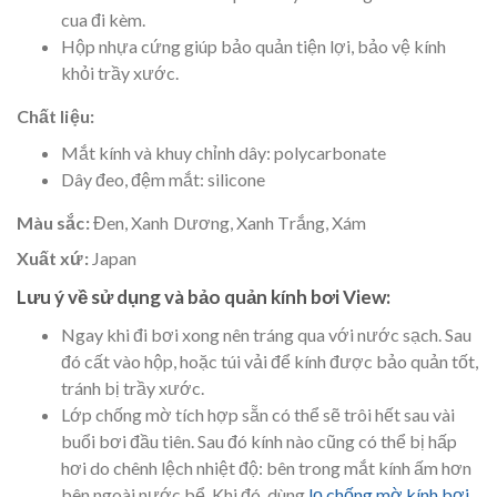
cua đi kèm.
Hộp nhựa cứng giúp bảo quản tiện lợi, bảo vệ kính
khỏi trầy xước.
Chất liệu:
Mắt kính và khuy chỉnh dây: polycarbonate
Dây đeo, đệm mắt: silicone
Màu sắc:
Đen, Xanh Dương, Xanh Trắng, Xám
Xuất xứ:
Japan
Lưu ý về sử dụng và bảo quản kính bơi View:
Ngay khi đi bơi xong nên tráng qua với nước sạch. Sau
đó cất vào hộp, hoặc túi vải để kính được bảo quản tốt,
tránh bị trầy xước.
Lớp chống mờ tích hợp sẵn có thể sẽ trôi hết sau vài
buổi bơi đầu tiên. Sau đó kính nào cũng có thể bị hấp
hơi do chênh lệch nhiệt độ: bên trong mắt kính ấm hơn
bên ngoài nước bể. Khi đó, dùng
lọ chống mờ kính bơi