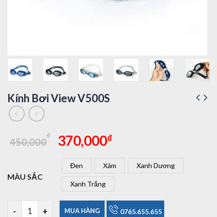
Kính Bơi View V500S
Giá
Giá
₫
₫
370,000
450,000
gốc
hiện
là:
tại
Đen
Xám
Xanh Dương
450,000₫.
là:
Đen
Xám
Xanh Dương
MÀU SẮC
370,000₫.
Xanh Trắng
Xanh Trắng
Kính Bơi View V500S số lượng
MUA HÀNG
0765.655.655