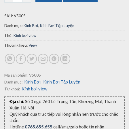
SKU:
V500S
Danh mục:
Kính Bơi
,
Kính Bơi Tập Luyện
Thẻ:
Kính bơi view
Thương hiệu:
View
Mã sản phẩm:
V500S
Kính Bơi
Kính Bơi Tập Luyện
Danh mục:
,
Kính bơi view
Từ khoá:
Địa chỉ:
Số 3 ngõ 260 Lê Trọng Tấn, Khương Mai, Thanh
Xuân, Hà Nội
Quý khách qua trực tiếp vui lòng nhắn hẹn trước cho chắc
chắn.
Hotline
0765.655.655
call/sms/zalo hoặc tin nhắn