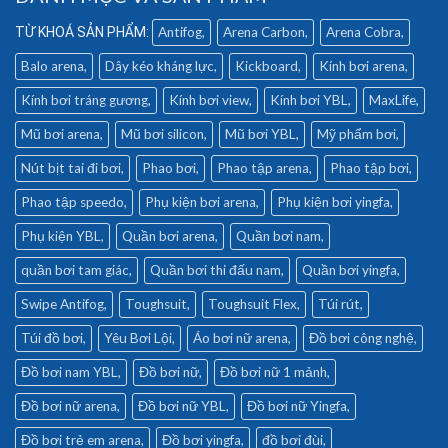
Antifog
Arena Carbon
Arena Cobra
Balo arena
Dây kéo kháng lực
Kickboard
Kính bơi arena
Kính bơi tráng gương
Kính bơi view
Kính bơi YBL
MaxLife
Mũ bơi arena
Mũ bơi silicon
Mũ bơi YBL
Mỹ phẩm bơi
Nút bịt tai đi bơi
Phao bơi
Phao tập arena
Phao tập bơi
Phao tập speedo
Phụ kiện bơi arena
Phụ kiện bơi yingfa
Phụ kiện YBL
Quần bơi arena
Quần bơi nam
quần bơi tam giác
Quần bơi thi đấu nam
Quần bơi yingfa
Swipe Antifog
Toughsuit
Toughsuit Flex
Túi rút
Túi đồ bơi
Yêu Bơi Lội
Áo bơi nữ arena
Đồ bơi công nghệ
Đồ bơi nam YBL
Đồ bơi nữ
Đồ bơi nữ 1 mảnh
Đồ bơi nữ arena
Đồ bơi nữ YBL
Đồ bơi nữ Yingfa
Đồ bơi trẻ em arena
Đồ bơi yingfa
đồ bơi đùi