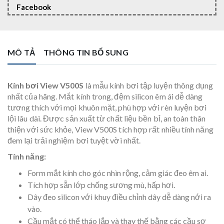
Facebook
MÔ TẢ
THÔNG TIN BỔ SUNG
Kính bơi View V500S
là mẫu kính bơi tập luyện thông dụng
nhất của hãng. Mắt kính trong, đệm silicon êm ái dễ dàng
tương thích với mọi khuôn mặt, phù hợp với rèn luyện bơi
lội lâu dài. Được sản xuất từ chất liệu bền bỉ, an toàn thân
thiện với sức khỏe, View V500S tích hợp rất nhiều tính năng
đem lại trải nghiệm bơi tuyệt vời nhất.
Tính năng:
Form mắt kính cho góc nhìn rộng, cảm giác đeo êm ai.
Tích hợp sẵn lớp chống sương mù, hấp hơi.
Dây đeo silicon với khuy điều chỉnh dây dễ dàng nới ra
vào.
Cầu mắt có thể tháo lắp và thay thế bằng các cầu sơ