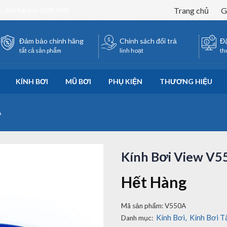
Trang chủ
G
ốc đơn hàng từ 500K VNĐ
Đảm bảo chính hãng
Chính sách đổi trả
Đặ
tất cả sản phẩm
linh hoạt
th
KÍNH BƠI
MŨ BƠI
PHỤ KIỆN
THƯƠNG HIỆU
A
Kính Bơi View V5
Hết Hàng
Mã sản phẩm:
V550A
Kính Bơi
,
Kính Bơi T
Danh mục: