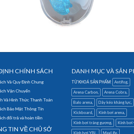
ĐỊNH CHÍNH SÁCH
DANH MỤC VÀ SẢN 
ách Và Quy Định Chung
Antifog
ách Vận Chuyển
Arena Carbon
Arena Cobra
h Và Hình Thức Thanh Toán
Balo arena
Dây kéo kháng lực
ách Bảo Mật Thông Tin
Kickboard
Kính bơi arena
ch đổi trả và hoàn tiền
Kính bơi tráng gương
Kính bơi
G TIN VỀ CHỦ SỞ
Kính bơi YBL
MaxLife