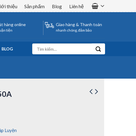
iới thiệu
Sản phẩm
Blog
Liên hệ
t hàng online
Giao hàng & Thanh toán
uận tiện
nhanh chóng, đảm bảo
Tìm
BLOG
kiếm:
50A
ập Luyện