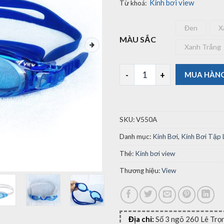
Kính bơi view
Từ khoá:
Đen
X
Đen
MÀU SẮC
Xanh Trắng
Xanh 
Kính Bơi View V550A số lượn
MUA HÀN
SKU:
V550A
Danh mục:
Kính Bơi
,
Kính Bơi Tập
Thẻ:
Kính bơi view
Thương hiệu:
View
Địa chỉ:
Số 3 ngõ 260 Lê Trọ