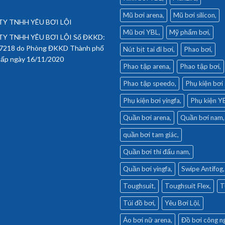
Mũ bơi arena
Mũ bơi silicon
Y TNHH YÊU BƠI LỘI
Mũ bơi YBL
Mỹ phẩm bơi
Y TNHH YÊU BƠI LỘI Số ĐKKD:
7218 do Phòng ĐKKD Thành phố
Nút bịt tai đi bơi
Phao bơi
cấp ngày 16/11/2020
Phao tập arena
Phao tập bơi
Phao tập speedo
Phụ kiện bơi
Phụ kiện bơi yingfa
Phụ kiện Y
Quần bơi arena
Quần bơi nam
quần bơi tam giác
Quần bơi thi đấu nam
Quần bơi yingfa
Swipe Antifog
Toughsuit
Toughsuit Flex
T
Túi đồ bơi
Yêu Bơi Lội
Áo bơi nữ arena
Đồ bơi công n