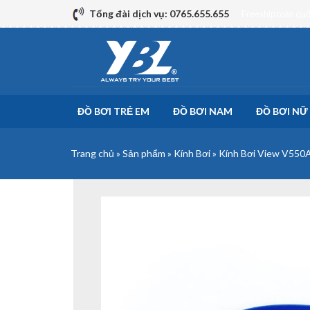
Skip
Tổng đài dịch vụ: 0765.655.655
Freeship toàn qu
to
content
ĐỒ BƠI TRẺ EM
ĐỒ BƠI NAM
ĐỒ BƠI NỮ
Trang chủ
»
Sản phẩm
»
Kính Bơi
»
Kính Bơi View V550