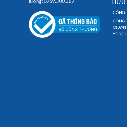
lượng: 0969.300.389
HỮU
CÔNG T
CÔNG T
010941
Hà Nội 