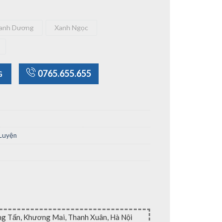
anh Dương
Xanh Ngọc
Xanh Dương
Xanh Ngọc
Trắng
g
0765.655.655
G
 Luyện
ng Tấn, Khương Mai, Thanh Xuân, Hà Nội