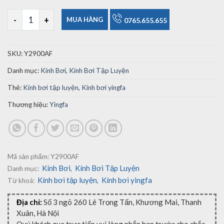
Kính Bơi Yingfa Y2900AF Tập Luyện Cơ Bản số lượng
MUA HÀNG
0765.655.655
SKU:
Y2900AF
Danh mục:
Kính Bơi
,
Kính Bơi Tập Luyện
Thẻ:
Kính bơi tập luyện
,
Kính bơi yingfa
Thương hiệu:
Yingfa
Mã sản phẩm:
Y2900AF
Kính Bơi
Kính Bơi Tập Luyện
Danh mục:
,
Kính bơi tập luyện
Kính bơi yingfa
Từ khoá:
,
Địa chỉ:
Số 3 ngõ 260 Lê Trọng Tấn, Khương Mai, Thanh
Xuân, Hà Nội