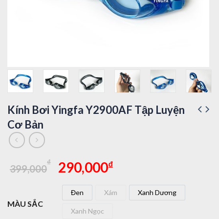
Kính Bơi Yingfa Y2900AF Tập Luyện
Cơ Bản
Giá
Giá
₫
₫
290,000
399,000
gốc
hiện
là:
tại
Đen
Xám
Xanh Dương
399,000₫.
là:
Đen
Xám
Xanh Dương
MÀU SẮC
290,000₫.
Xanh Ngọc
Xanh Ngọc