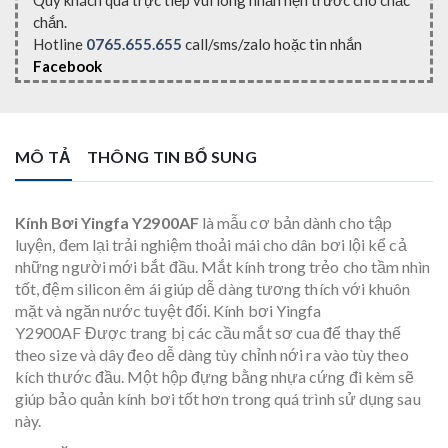
Quý khách qua trực tiếp vui lòng nhắn hẹn trước cho chắc
chắn.
Hotline
0765.655.655
call/sms/zalo hoặc tin nhắn
Facebook
MÔ TẢ
THÔNG TIN BỔ SUNG
Kính Bơi Yingfa Y2900AF
là mẫu cơ bản dành cho tập
luyện, đem lại trải nghiệm thoải mái cho dân bơi lội kể cả
những người mới bắt đầu. Mắt kính trong trẻo cho tầm nhìn
tốt, đệm silicon êm ái giúp dễ dàng tương thích với khuôn
mặt và ngăn nước tuyệt đối. Kính bơi Yingfa
Y2900AF Được trang bị các cầu mắt sơ cua để thay thế
theo size và dây đeo dễ dàng tùy chỉnh nới ra vào tùy theo
kích thước đầu. Một hộp đựng bằng nhựa cứng đi kèm sẽ
giúp bảo quản kính bơi tốt hơn trong quá trình sử dụng sau
này.