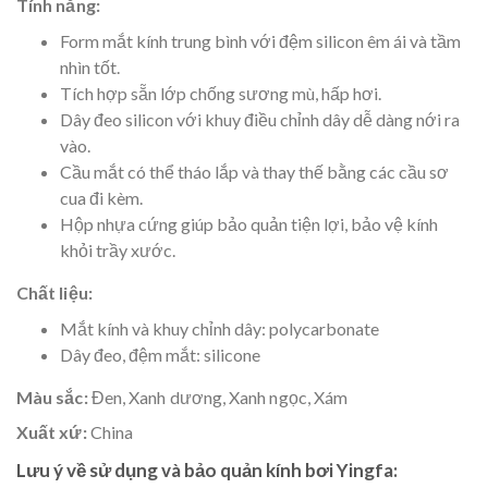
Tính năng:
Form mắt kính trung bình với đệm silicon êm ái và tầm
nhìn tốt.
Tích hợp sẵn lớp chống sương mù, hấp hơi.
Dây đeo silicon với khuy điều chỉnh dây dễ dàng nới ra
vào.
Cầu mắt có thể tháo lắp và thay thế bằng các cầu sơ
cua đi kèm.
Hộp nhựa cứng giúp bảo quản tiện lợi, bảo vệ kính
khỏi trầy xước.
Chất liệu:
Mắt kính và khuy chỉnh dây: polycarbonate
Dây đeo, đệm mắt: silicone
Màu sắc:
Đen, Xanh dương, Xanh ngọc, Xám
Xuất xứ:
China
Lưu ý về sử dụng và bảo quản kính bơi Yingfa: