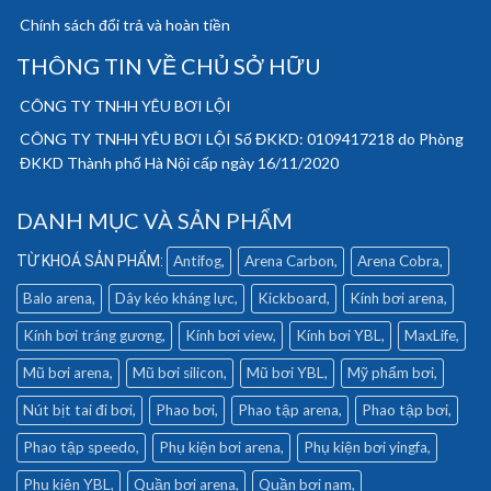
Chính sách đổi trả và hoàn tiền
THÔNG TIN VỀ CHỦ SỞ HỮU
CÔNG TY TNHH YÊU BƠI LỘI
CÔNG TY TNHH YÊU BƠI LỘI Số ĐKKD: 0109417218 do Phòng
ĐKKD Thành phố Hà Nội cấp ngày 16/11/2020
DANH MỤC VÀ SẢN PHẨM
Antifog
Arena Carbon
Arena Cobra
Balo arena
Dây kéo kháng lực
Kickboard
Kính bơi arena
Kính bơi tráng gương
Kính bơi view
Kính bơi YBL
MaxLife
Mũ bơi arena
Mũ bơi silicon
Mũ bơi YBL
Mỹ phẩm bơi
Nút bịt tai đi bơi
Phao bơi
Phao tập arena
Phao tập bơi
Phao tập speedo
Phụ kiện bơi arena
Phụ kiện bơi yingfa
Phụ kiện YBL
Quần bơi arena
Quần bơi nam