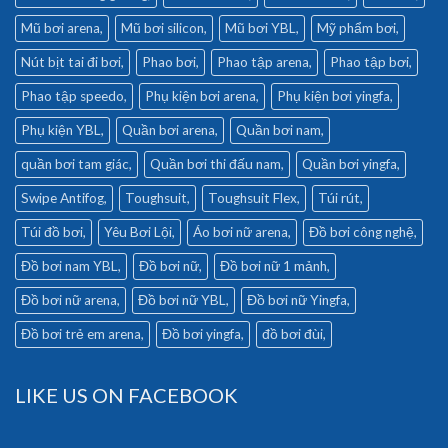
Mũ bơi arena
Mũ bơi silicon
Mũ bơi YBL
Mỹ phẩm bơi
Nút bịt tai đi bơi
Phao bơi
Phao tập arena
Phao tập bơi
Phao tập speedo
Phụ kiện bơi arena
Phụ kiện bơi yingfa
Phụ kiện YBL
Quần bơi arena
Quần bơi nam
quần bơi tam giác
Quần bơi thi đấu nam
Quần bơi yingfa
Swipe Antifog
Toughsuit
Toughsuit Flex
Túi rút
Túi đồ bơi
Yêu Bơi Lội
Áo bơi nữ arena
Đồ bơi công nghệ
Đồ bơi nam YBL
Đồ bơi nữ
Đồ bơi nữ 1 mảnh
Đồ bơi nữ arena
Đồ bơi nữ YBL
Đồ bơi nữ Yingfa
Đồ bơi trẻ em arena
Đồ bơi yingfa
đồ bơi đùi
LIKE US ON FACEBOOK