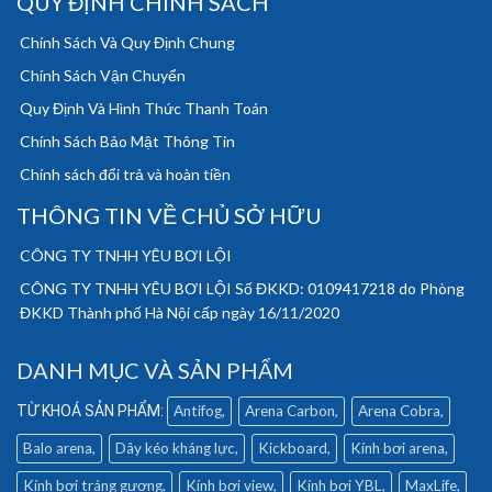
QUY ĐỊNH CHÍNH SÁCH
Chính Sách Và Quy Định Chung
Chính Sách Vận Chuyển
Quy Định Và Hình Thức Thanh Toán
Chính Sách Bảo Mật Thông Tin
Chính sách đổi trả và hoàn tiền
THÔNG TIN VỀ CHỦ SỞ HỮU
CÔNG TY TNHH YÊU BƠI LỘI
CÔNG TY TNHH YÊU BƠI LỘI Số ĐKKD: 0109417218 do Phòng
ĐKKD Thành phố Hà Nội cấp ngày 16/11/2020
DANH MỤC VÀ SẢN PHẨM
Antifog
Arena Carbon
Arena Cobra
Balo arena
Dây kéo kháng lực
Kickboard
Kính bơi arena
Kính bơi tráng gương
Kính bơi view
Kính bơi YBL
MaxLife