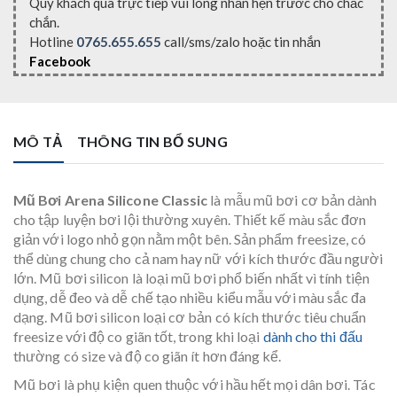
Quý khách qua trực tiếp vui lòng nhắn hẹn trước cho chắc
chắn.
Hotline
0765.655.655
call/sms/zalo hoặc tin nhắn
Facebook
MÔ TẢ
THÔNG TIN BỔ SUNG
Mũ Bơi Arena Silicone Classic
là mẫu mũ bơi cơ bản dành
cho tập luyện bơi lội thường xuyên. Thiết kế màu sắc đơn
giản với logo nhỏ gọn nằm một bên. Sản phẩm freesize, có
thể dùng chung cho cả nam hay nữ với kích thước đầu người
lớn. Mũ bơi silicon là loại mũ bơi phổ biến nhất vì tính tiện
dụng, dễ đeo và dễ chế tạo nhiều kiểu mẫu với màu sắc đa
dạng. Mũ bơi silicon loại cơ bản có kích thước tiêu chuẩn
freesize với độ co giãn tốt, trong khi loại
dành cho thi đấu
thường có size và độ co giãn ít hơn đáng kể.
Mũ bơi là phụ kiện quen thuộc với hầu hết mọi dân bơi. Tác