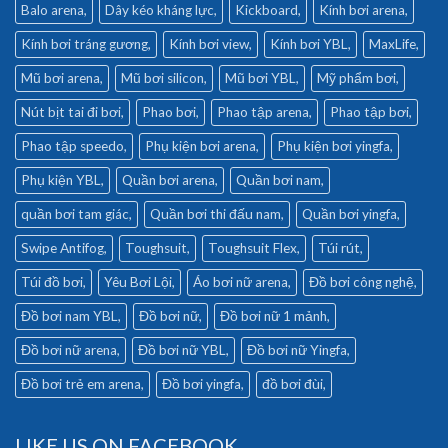
Balo arena
Dây kéo kháng lực
Kickboard
Kính bơi arena
Kính bơi tráng gương
Kính bơi view
Kính bơi YBL
MaxLife
Mũ bơi arena
Mũ bơi silicon
Mũ bơi YBL
Mỹ phẩm bơi
Nút bịt tai đi bơi
Phao bơi
Phao tập arena
Phao tập bơi
Phao tập speedo
Phụ kiện bơi arena
Phụ kiện bơi yingfa
Phụ kiện YBL
Quần bơi arena
Quần bơi nam
quần bơi tam giác
Quần bơi thi đấu nam
Quần bơi yingfa
Swipe Antifog
Toughsuit
Toughsuit Flex
Túi rút
Túi đồ bơi
Yêu Bơi Lội
Áo bơi nữ arena
Đồ bơi công nghệ
Đồ bơi nam YBL
Đồ bơi nữ
Đồ bơi nữ 1 mảnh
Đồ bơi nữ arena
Đồ bơi nữ YBL
Đồ bơi nữ Yingfa
Đồ bơi trẻ em arena
Đồ bơi yingfa
đồ bơi đùi
LIKE US ON FACEBOOK