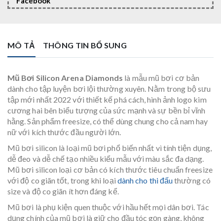
Facebook
MÔ TẢ
THÔNG TIN BỔ SUNG
Mũ Bơi Silicon Arena Diamonds
là mẫu mũ bơi cơ bản
dành cho tập luyện bơi lội thường xuyên. Nằm trong bộ sưu
tập mới nhất 2022 với thiết kế phá cách, hình ảnh logo kim
cương hai bên biểu tượng của sức mạnh và sự bền bỉ vĩnh
hằng. Sản phẩm freesize, có thể dùng chung cho cả nam hay
nữ với kích thước đầu người lớn.
Mũ bơi silicon là loại mũ bơi phổ biến nhất vì tính tiện dụng,
dễ đeo và dễ chế tạo nhiều kiểu mẫu với màu sắc đa dạng.
Mũ bơi silicon loại cơ bản có kích thước tiêu chuẩn freesize
với độ co giãn tốt, trong khi loại
dành cho thi đấu
thường có
size và độ co giãn ít hơn đáng kể.
Mũ bơi là phụ kiện quen thuộc với hầu hết mọi dân bơi. Tác
dụng chính của mũ bơi là giữ cho đầu tóc gọn gàng, không