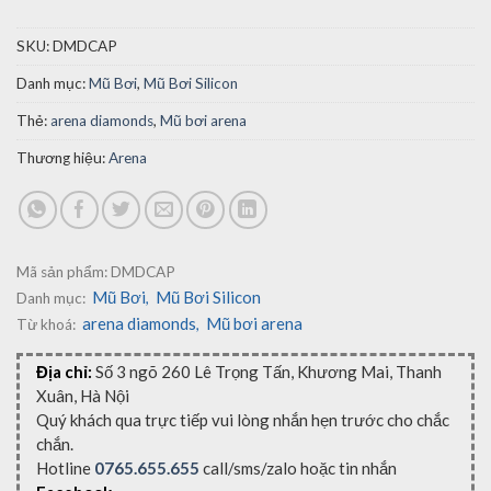
SKU:
DMDCAP
Danh mục:
Mũ Bơi
,
Mũ Bơi Silicon
Thẻ:
arena diamonds
,
Mũ bơi arena
Thương hiệu:
Arena
Mã sản phẩm:
DMDCAP
Mũ Bơi
Mũ Bơi Silicon
Danh mục:
,
arena diamonds
Mũ bơi arena
Từ khoá:
,
Địa chỉ:
Số 3 ngõ 260 Lê Trọng Tấn, Khương Mai, Thanh
Xuân, Hà Nội
Quý khách qua trực tiếp vui lòng nhắn hẹn trước cho chắc
chắn.
Hotline
0765.655.655
call/sms/zalo hoặc tin nhắn