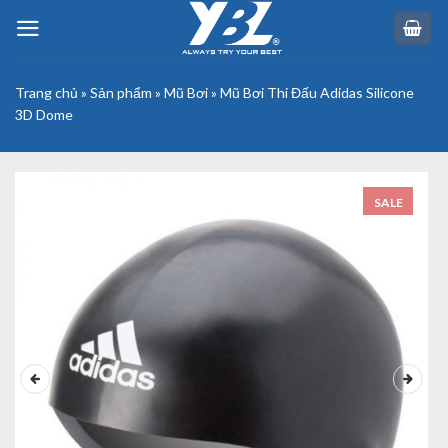
Skip
to
content
Trang chủ
»
Sản phẩm
»
Mũ Bơi
»
Mũ Bơi Thi Đấu Adidas Silicone
3D Dome
SALE