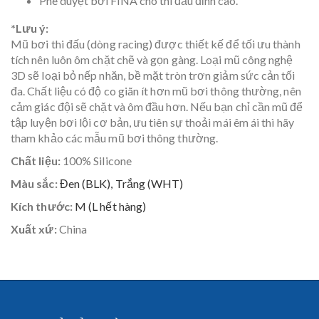
Phê duyệt bởi FINA cho thi đấu đỉnh cao.
*Lưu ý:
Mũ bơi thi đấu (dòng racing) được thiết kế để tối ưu thành
tích nên luôn ôm chặt chẽ và gọn gàng. Loại mũ công nghệ
3D sẽ loại bỏ nếp nhăn, bề mặt tròn trơn giảm sức cản tối
đa. Chất liệu có độ co giãn ít hơn mũ bơi thông thường, nên
cảm giác đội sẽ chặt và ôm đầu hơn. Nếu bạn chỉ cần mũ để
tập luyện bơi lội cơ bản, ưu tiên sự thoải mái êm ái thì hãy
tham khảo các mẫu mũ bơi thông thường.
Chất liệu:
100% Silicone
Màu sắc:
Đen (BLK),
Trắng (WHT)
Kích thước:
M (
L hết hàng)
Xuất xứ:
China