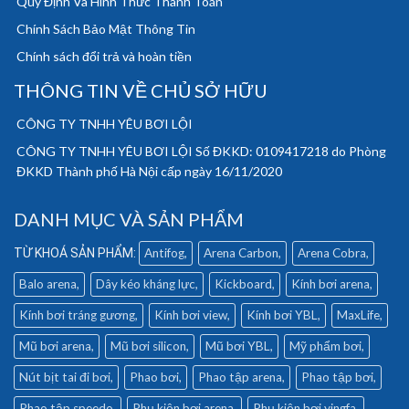
Quy Định Và Hình Thức Thanh Toán
Chính Sách Bảo Mật Thông Tin
Chính sách đổi trả và hoàn tiền
THÔNG TIN VỀ CHỦ SỞ HỮU
CÔNG TY TNHH YÊU BƠI LỘI
CÔNG TY TNHH YÊU BƠI LỘI Số ĐKKD: 0109417218 do Phòng
ĐKKD Thành phố Hà Nội cấp ngày 16/11/2020
DANH MỤC VÀ SẢN PHẨM
Antifog
Arena Carbon
Arena Cobra
Balo arena
Dây kéo kháng lực
Kickboard
Kính bơi arena
Kính bơi tráng gương
Kính bơi view
Kính bơi YBL
MaxLife
Mũ bơi arena
Mũ bơi silicon
Mũ bơi YBL
Mỹ phẩm bơi
Nút bịt tai đi bơi
Phao bơi
Phao tập arena
Phao tập bơi
Phao tập speedo
Phụ kiện bơi arena
Phụ kiện bơi yingfa