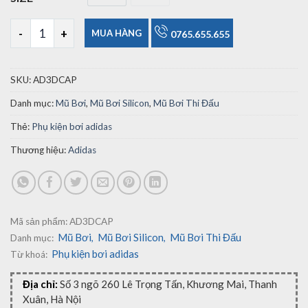
M
L
Mũ Bơi Thi Đấu Adidas Silicone 3D Dome số lượng
MUA HÀNG
0765.655.655
SKU:
AD3DCAP
Danh mục:
Mũ Bơi
,
Mũ Bơi Silicon
,
Mũ Bơi Thi Đấu
Thẻ:
Phụ kiện bơi adidas
Thương hiệu:
Adidas
Mã sản phẩm:
AD3DCAP
Mũ Bơi
Mũ Bơi Silicon
Mũ Bơi Thi Đấu
Danh mục:
,
,
Phụ kiện bơi adidas
Từ khoá:
Địa chỉ:
Số 3 ngõ 260 Lê Trọng Tấn, Khương Mai, Thanh
Xuân, Hà Nội