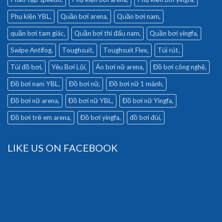
Phụ kiện YBL
Quần bơi arena
Quần bơi nam
quần bơi tam giác
Quần bơi thi đấu nam
Quần bơi yingfa
Swipe Antifog
Toughsuit
Toughsuit Flex
Túi rút
Túi đồ bơi
Yêu Bơi Lội
Áo bơi nữ arena
Đồ bơi công nghệ
Đồ bơi nam YBL
Đồ bơi nữ
Đồ bơi nữ 1 mảnh
Đồ bơi nữ arena
Đồ bơi nữ YBL
Đồ bơi nữ Yingfa
Đồ bơi trẻ em arena
Đồ bơi yingfa
đồ bơi đùi
LIKE US ON FACEBOOK