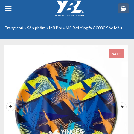
Skip
to
content
Trang chủ
»
Sản phẩm
»
Mũ Bơi
»
Mũ Bơi Yingfa C0080 Sắc Màu
SALE