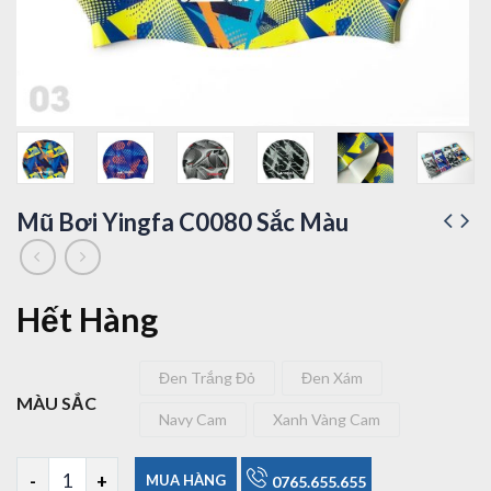
Mũ Bơi Yingfa C0080 Sắc Màu
Hết Hàng
Đen Trắng Đỏ
Đen Xám
Đen Trắng Đỏ
Đen Xám
MÀU SẮC
Navy Cam
Xanh Vàng Cam
Navy Cam
Xanh Vàng Cam
Mũ Bơi Yingfa C0080 Sắc Màu số lượng
MUA HÀNG
0765.655.655