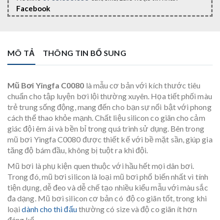
Facebook
MÔ TẢ
THÔNG TIN BỔ SUNG
Mũ Bơi Yingfa C0080
là mẫu cơ bản với kích thước tiêu
chuẩn cho tập luyện bơi lội thường xuyên. Họa tiết phối màu
trẻ trung sống động, mang đến cho bạn sự nổi bật với phong
cách thể thao khỏe mạnh. Chất liệu silicon co giãn cho cảm
giác đội êm ái và bền bỉ trong quá trình sử dụng. Bên trong
mũ bơi Yingfa C0080 được thiết kế với bề mặt sần, giúp gia
tăng độ bám đầu, không bị tuột ra khi đội.
Mũ bơi là phụ kiện quen thuộc với hầu hết mọi dân bơi.
Trong đó, mũ bơi silicon là loại mũ bơi phổ biến nhất vì tính
tiện dụng, dễ đeo và dễ chế tạo nhiều kiểu mẫu với màu sắc
đa dạng. Mũ bơi silicon cơ bản có độ co giãn tốt, trong khi
loại
dành cho thi đấu
thường có size và độ co giãn ít hơn
đáng kể.