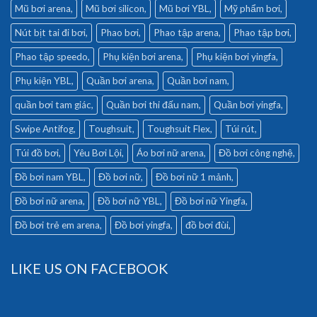
Mũ bơi arena
Mũ bơi silicon
Mũ bơi YBL
Mỹ phẩm bơi
Nút bịt tai đi bơi
Phao bơi
Phao tập arena
Phao tập bơi
Phao tập speedo
Phụ kiện bơi arena
Phụ kiện bơi yingfa
Phụ kiện YBL
Quần bơi arena
Quần bơi nam
quần bơi tam giác
Quần bơi thi đấu nam
Quần bơi yingfa
Swipe Antifog
Toughsuit
Toughsuit Flex
Túi rút
Túi đồ bơi
Yêu Bơi Lội
Áo bơi nữ arena
Đồ bơi công nghệ
Đồ bơi nam YBL
Đồ bơi nữ
Đồ bơi nữ 1 mảnh
Đồ bơi nữ arena
Đồ bơi nữ YBL
Đồ bơi nữ Yingfa
Đồ bơi trẻ em arena
Đồ bơi yingfa
đồ bơi đùi
LIKE US ON FACEBOOK