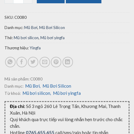
SKU:
C0080
Danh mục:
Mũ Bơi
,
Mũ Bơi Silicon
Thẻ:
Mũ bơi silicon
,
Mũ bơi yingfa
Thương hiệu:
Yingfa
Mã sản phẩm:
C0080
Mũ Bơi
Mũ Bơi Silicon
Danh mục:
,
Mũ bơi silicon
Mũ bơi yingfa
Từ khoá:
,
Địa chỉ:
Số 3 ngõ 260 Lê Trọng Tấn, Khương Mai, Thanh
Xuân, Hà Nội
Quý khách qua trực tiếp vui lòng nhắn hẹn trước cho chắc
chắn.
Hotline
0765.655.655
call/sms/zalo hoặc tin nhắn