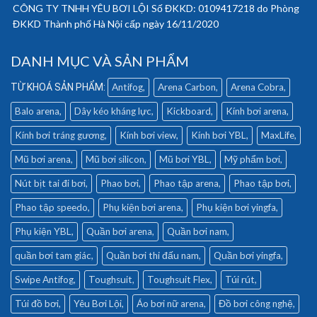
CÔNG TY TNHH YÊU BƠI LỘI Số ĐKKD: 0109417218 do Phòng
ĐKKD Thành phố Hà Nội cấp ngày 16/11/2020
DANH MỤC VÀ SẢN PHẨM
Antifog
Arena Carbon
Arena Cobra
Balo arena
Dây kéo kháng lực
Kickboard
Kính bơi arena
Kính bơi tráng gương
Kính bơi view
Kính bơi YBL
MaxLife
Mũ bơi arena
Mũ bơi silicon
Mũ bơi YBL
Mỹ phẩm bơi
Nút bịt tai đi bơi
Phao bơi
Phao tập arena
Phao tập bơi
Phao tập speedo
Phụ kiện bơi arena
Phụ kiện bơi yingfa
Phụ kiện YBL
Quần bơi arena
Quần bơi nam
quần bơi tam giác
Quần bơi thi đấu nam
Quần bơi yingfa
Swipe Antifog
Toughsuit
Toughsuit Flex
Túi rút
Túi đồ bơi
Yêu Bơi Lội
Áo bơi nữ arena
Đồ bơi công nghệ