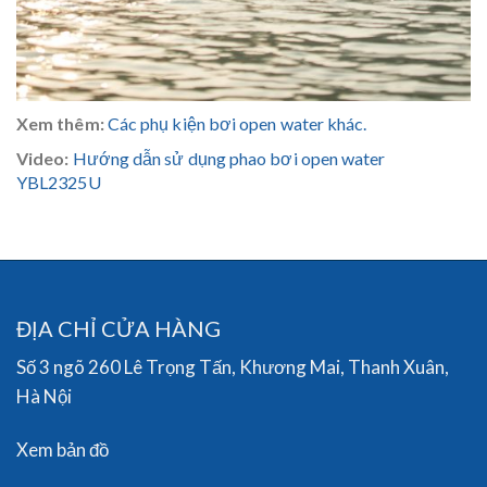
Xem thêm:
Các phụ kiện bơi open water khác.
Video:
Hướng dẫn sử dụng phao bơi open water
YBL2325U
ĐỊA CHỈ CỬA HÀNG
Số 3 ngõ 260 Lê Trọng Tấn, Khương Mai, Thanh Xuân,
Hà Nội
Xem bản đồ