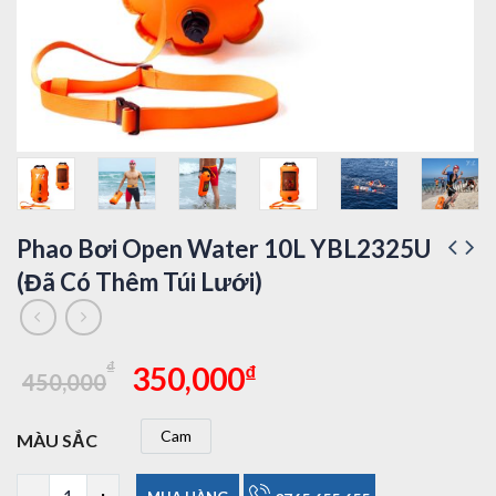
Phao Bơi Open Water 10L YBL2325U
(Đã Có Thêm Túi Lưới)
Giá
Giá
₫
₫
350,000
450,000
gốc
hiện
là:
tại
Cam
MÀU SẮC
450,000₫.
là:
Cam
350,000₫.
Phao Bơi Open Water 10L YBL2325U (Đã Có Thêm Túi Lưới) 