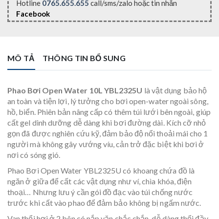
Hotline
0765.655.655
call/sms/zalo hoặc tin nhắn
Facebook
MÔ TẢ
THÔNG TIN BỔ SUNG
Phao Bơi Open Water 10L YBL2325U
là vật dụng bảo hộ
an toàn và tiện lợi, lý tưởng cho bơi open-water ngoài sông,
hồ, biển. Phiên bản nâng cấp có thêm túi lưới bên ngoài, giúp
cất gel dinh dưỡng dễ dàng khi bơi đường dài. Kích cỡ nhỏ
gọn đã được nghiên cứu kỹ, đảm bảo độ nổi thoải mái cho 1
người mà không gây vướng víu, cản trở đặc biệt khi bơi ở
nơi có sóng gió.
Phao Bơi Open Water YBL2325U có khoang chứa đồ là
ngăn ở giữa để cất các vật dụng như ví, chìa khóa, điện
thoại… Nhưng lưu ý cần gói đồ đạc vào túi chống nước
trước khi cất vào phao để đảm bảo không bị ngấm nước.
Van thổi hơi ở 2 bên có nắp vặn chắc chắn, dễ dàng thổi đầy