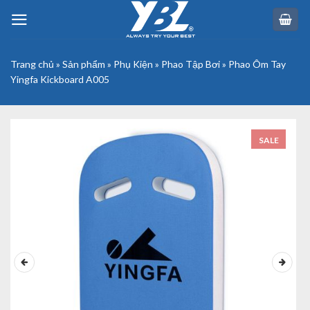
Skip
to
content
Trang chủ
»
Sản phẩm
»
Phụ Kiện
»
Phao Tập Bơi
»
Phao Ôm Tay
Yingfa Kickboard A005
SALE