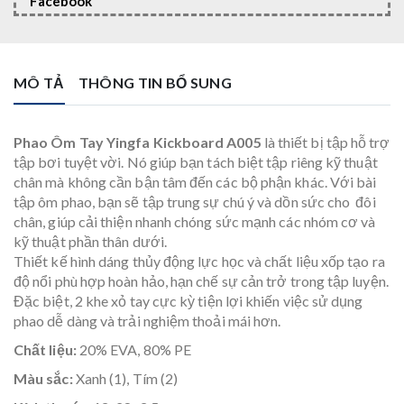
Facebook
MÔ TẢ
THÔNG TIN BỔ SUNG
Phao Ôm Tay Yingfa Kickboard A005
là thiết bị tập hỗ trợ
tập bơi tuyệt vời. Nó giúp bạn tách biệt tập riêng kỹ thuật
chân mà không cần bận tâm đến các bộ phận khác. Với bài
tập ôm phao, bạn sẽ tập trung sự chú ý và dồn sức cho đôi
chân, giúp cải thiện nhanh chóng sức mạnh các nhóm cơ và
kỹ thuật phần thân dưới.
Thiết kế hình dáng thủy động lực học và chất liệu xốp tạo ra
độ nổi phù hợp hoàn hảo, hạn chế sự cản trở trong tập luyện.
Đặc biệt, 2 khe xỏ tay cực kỳ tiện lợi khiến việc sử dụng
phao dễ dàng và trải nghiệm thoải mái hơn.
Chất liệu:
20% EVA, 80% PE
Màu sắc:
Xanh (1), Tím (2)