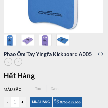
Phao Ôm Tay Yingfa Kickboard A005
Hết Hàng
Tím
Xanh
MÀU SẮC
Tím
Xanh
Phao Ôm Tay Yingfa Kickboard A005 số lượng
MUA HÀNG
0765.655.655