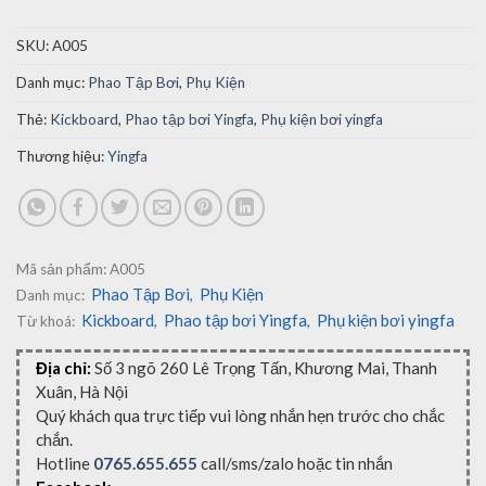
SKU:
A005
Danh mục:
Phao Tập Bơi
,
Phụ Kiện
Thẻ:
Kickboard
,
Phao tập bơi Yingfa
,
Phụ kiện bơi yingfa
Thương hiệu:
Yingfa
Mã sản phẩm:
A005
Phao Tập Bơi
Phụ Kiện
Danh mục:
,
Kickboard
Phao tập bơi Yingfa
Phụ kiện bơi yingfa
Từ khoá:
,
,
Địa chỉ:
Số 3 ngõ 260 Lê Trọng Tấn, Khương Mai, Thanh
Xuân, Hà Nội
Quý khách qua trực tiếp vui lòng nhắn hẹn trước cho chắc
chắn.
Hotline
0765.655.655
call/sms/zalo hoặc tin nhắn