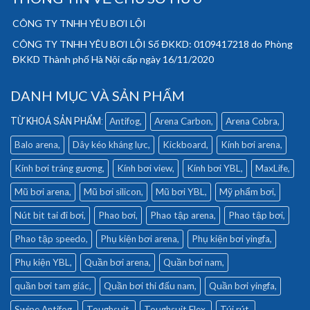
CÔNG TY TNHH YÊU BƠI LỘI
CÔNG TY TNHH YÊU BƠI LỘI Số ĐKKD: 0109417218 do Phòng
ĐKKD Thành phố Hà Nội cấp ngày 16/11/2020
DANH MỤC VÀ SẢN PHẨM
Antifog
Arena Carbon
Arena Cobra
Balo arena
Dây kéo kháng lực
Kickboard
Kính bơi arena
Kính bơi tráng gương
Kính bơi view
Kính bơi YBL
MaxLife
Mũ bơi arena
Mũ bơi silicon
Mũ bơi YBL
Mỹ phẩm bơi
Nút bịt tai đi bơi
Phao bơi
Phao tập arena
Phao tập bơi
Phao tập speedo
Phụ kiện bơi arena
Phụ kiện bơi yingfa
Phụ kiện YBL
Quần bơi arena
Quần bơi nam
quần bơi tam giác
Quần bơi thi đấu nam
Quần bơi yingfa
Swipe Antifog
Toughsuit
Toughsuit Flex
Túi rút