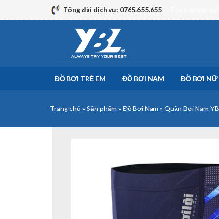
Skip
Tổng đài dịch vụ: 0765.655.655
Freeship toàn qu
to
content
ĐỒ BƠI TRẺ EM
ĐỒ BƠI NAM
ĐỒ BƠI NỮ
Trang chủ
»
Sản phẩm
»
Đồ Bơi Nam
»
Quần Bơi Nam YBL