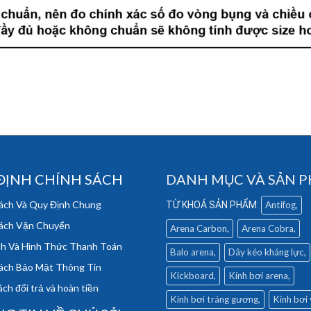
ĐỊNH CHÍNH SÁCH
DANH MỤC VÀ SẢN 
ách Và Quy Định Chung
Antifog
ách Vận Chuyển
Arena Carbon
Arena Cobra
h Và Hình Thức Thanh Toán
Balo arena
Dây kéo kháng lực
ách Bảo Mật Thông Tin
Kickboard
Kính bơi arena
ch đổi trả và hoàn tiền
Kính bơi tráng gương
Kính bơi