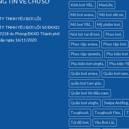
G TIN VỀ CHỦ SỞ
Kính bơi YBL
MaxLife
Mũ bơi arena
Mũ bơi silicon
Y TNHH YÊU BƠI LỘI
Mũ bơi YBL
Mỹ phẩm bơi
Y TNHH YÊU BƠI LỘI Số ĐKKD:
7218 do Phòng ĐKKD Thành phố
Nút bịt tai đi bơi
Phao bơi
cấp ngày 16/11/2020
Phao tập arena
Phao tập bơi
Phao tập speedo
Phụ kiện bơi
Phụ kiện bơi yingfa
Phụ kiện Y
Quần bơi arena
Quần bơi nam
quần bơi tam giác
Quần bơi thi đấu nam
Quần bơi yingfa
Swipe Antifog
Toughsuit
Toughsuit Flex
T
Túi đồ bơi
Yêu Bơi Lội