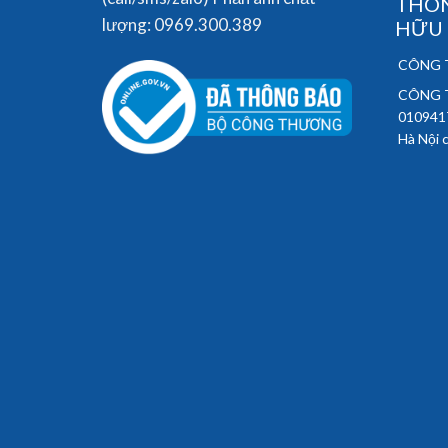
THÔN
lượng: 0969.300.389
HỮU
CÔNG T
CÔNG T
010941
Hà Nội 