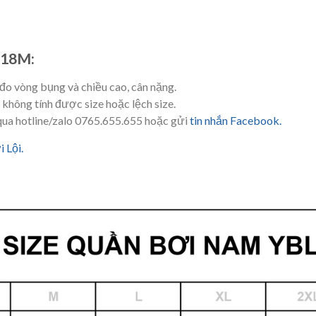
318M:
 đo vòng bụng và chiều cao, cân nặng.
hông tính được size hoặc lệch size.
p qua hotline/zalo 0765.655.655 hoặc gửi
tin nhắn Facebook.
 Lội.