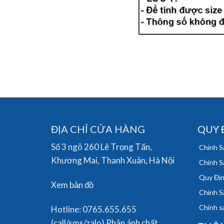
ĐỊA CHỈ CỬA HÀNG
QUY 
Số 3 ngõ 260 Lê Trọng Tấn,
Chính S
Khương Mai, Thanh Xuân, Hà Nội
Chính S
Quy Địn
Xem bản đồ
Chính S
Chính sá
Hotline: 0765.655.655
(call/sms/zalo) Phản ánh chất