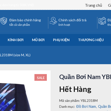
Trang chủ
G
ốc đơn hàng từ 500K VNĐ
Đảm bảo chính hãng
Chính sách đổi trả
Đặ
tất cả sản phẩm
linh hoạt
th
KÍNH BƠI
MŨ BƠI
PHỤ KIỆN
THƯƠNG HIỆU
2318M (size M, XL)
Quần Bơi Nam YBL
SALE
Hết Hàng
Mã sản phẩm:
YBL2318M
Đồ Bơi Nam
,
Quần B
Danh mục: