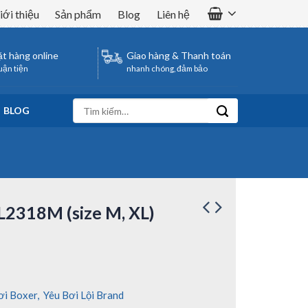
iới thiệu
Sản phẩm
Blog
Liên hệ
t hàng online
Giao hàng & Thanh toán
uận tiện
nhanh chóng, đảm bảo
Tìm
BLOG
kiếm:
2318M (size M, XL)
ơi Boxer
,
Yêu Bơi Lội Brand