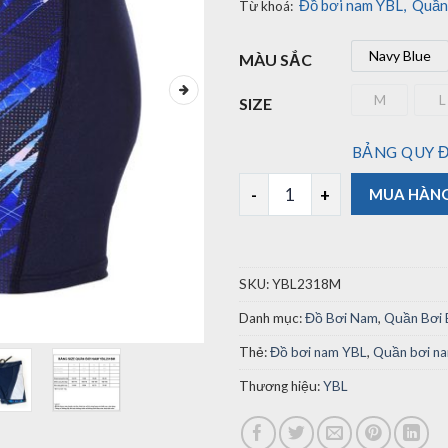
Đồ bơi nam YBL
,
Quần
Từ khoá:
Navy Blue
MÀU SẮC
Navy B
M
L
SIZE
M
BẢNG QUY Đ
Quần Bơi Nam YBL2318M (size
MUA HÀN
SKU:
YBL2318M
Danh mục:
Đồ Bơi Nam
,
Quần Bơi 
Thẻ:
Đồ bơi nam YBL
,
Quần bơi n
Thương hiệu:
YBL