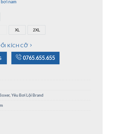
 bơi nam
lue
XL
2XL
L
XL
2XL
ỔI KÍCH CỠ
 M, XL) số lượng
0765.655.655
G
Boxer
,
Yêu Bơi Lội Brand
am