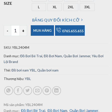
SIZE
L
XL
2XL
3XL
L
XL
2XL
3XL
BẢNG QUY ĐỔI KÍCH CỠ
Quần Bơi Nam YBL2404M Có Cả Size Trẻ Em số lượng
MUA HÀNG
0765.655.655
SKU:
YBL2404M
Danh mục:
Đồ Bơi Bé Trai
,
Đồ Bơi Nam
,
Quần Bơi Jammer
,
Yêu Bơi
Lội Brand
Thẻ:
Đồ bơi nam YBL
,
Quần bơi nam
Thương hiệu:
YBL
Mã sản phẩm:
YBL2404M
Đồ Bơi Bé Trai
Đồ Bơi Nam
Quần Bơi Jammer
Danh mục:
,
,
,