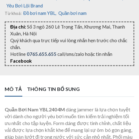
Yêu Bơi Lội Brand
Đồ bơi nam YBL
Quần bơi nam
Từ khoá:
,
Địa chỉ:
Số 3 ngõ 260 Lê Trọng Tấn, Khương Mai, Thanh
Xuân, Hà Nội
Quý khách qua trực tiếp vui lòng nhắn hẹn trước cho chắc
chắn.
Hotline
0765.655.655
call/sms/zalo hoặc tin nhắn
Facebook
MÔ TẢ
THÔNG TIN BỔ SUNG
Quần Bơi Nam YBL2404M
dáng jammer là lựa chọn tuyệt
vời dành cho người yêu bơi muốn tìm kiếm trải nghiệm tối
ưu nhất cho tập luyện. Form dáng được tinh chỉnh, chất liệu
vải được lựa chọn khắt khe để mang lại sự ôm bó gọn gàng,
giúp bạn lướt đi trong nước với sức cản nhỏ nhất. Phối màu