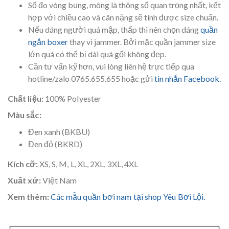
Số đo vòng bụng, mông là thông số quan trọng nhất, kết
hợp với chiều cao và cân nặng sẽ tính được size chuẩn.
Nếu dáng người quá mập, thấp thì nên chọn dáng
quần
ngắn boxer
thay vì jammer. Bởi mặc quần jammer size
lớn quá có thể bị dài quá gối không đẹp.
Cần tư vấn kỹ hơn, vui lòng liên hệ trực tiếp qua
hotline/zalo 0765.655.655 hoặc gửi
tin nhắn Facebook.
Chất liệu:
100% Polyester
Màu sắc:
Đen xanh (BKBU)
Đen đỏ (BKRD)
Kích cỡ:
XS, S, M, L, XL, 2XL, 3XL, 4XL
Xuất xứ:
Việt Nam
Xem thêm:
Các mẫu quần bơi nam tại shop Yêu Bơi Lội.