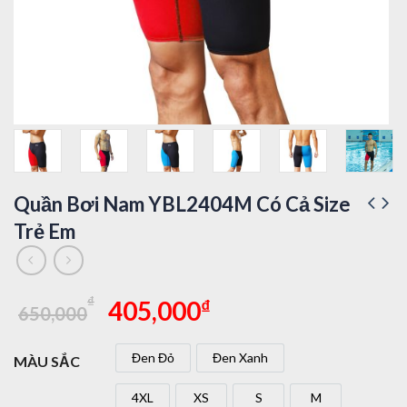
Quần Bơi Nam YBL2404M Có Cả Size
Trẻ Em
Giá
Giá
₫
₫
405,000
650,000
gốc
hiện
là:
tại
Đen Đỏ
Đen Xanh
MÀU SẮC
650,000₫.
là:
Đen Đỏ
Đen Xanh
405,000₫.
4XL
XS
S
M
4XL
XS
S
M