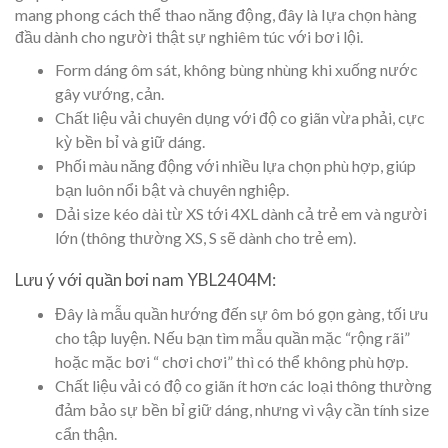
mang phong cách thể thao năng động, đây là lựa chọn hàng
đầu dành cho người thật sự nghiêm túc với bơi lội.
Form dáng ôm sát, không bùng nhùng khi xuống nước
gây vướng, cản.
Chất liệu vải chuyên dụng với độ co giãn vừa phải, cực
kỳ bền bỉ và giữ dáng.
Phối màu năng động với nhiều lựa chọn phù hợp, giúp
bạn luôn nổi bật và chuyên nghiệp.
Dải size kéo dài từ XS tới 4XL dành cả trẻ em và người
lớn (thông thường XS, S sẽ dành cho trẻ em).
Lưu ý với quần bơi nam YBL2404M:
Đây là mẫu quần hướng đến sự ôm bó gọn gàng, tối ưu
cho tập luyện. Nếu bạn tìm mẫu quần mặc “rộng rãi”
hoặc mặc bơi “ chơi chơi” thì có thể không phù hợp.
Chất liệu vải có độ co giãn ít hơn các loại thông thường
đảm bảo sự bền bỉ giữ dáng, nhưng vì vậy cần tính size
cẩn thận.