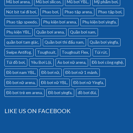
Mũ bơi arena
Mũ bơi silicon
Mũ bơi YBL
Mỹ phẩm bơi
Nút bịt tai đi bơi
Phao bơi
Phao tập arena
Phao tập bơi
Phao tập speedo
Phụ kiện bơi arena
Phụ kiện bơi yingfa
Phụ kiện YBL
Quần bơi arena
Quần bơi nam
quần bơi tam giác
Quần bơi thi đấu nam
Quần bơi yingfa
Swipe Antifog
Toughsuit
Toughsuit Flex
Túi rút
Túi đồ bơi
Yêu Bơi Lội
Áo bơi nữ arena
Đồ bơi công nghệ
Đồ bơi nam YBL
Đồ bơi nữ
Đồ bơi nữ 1 mảnh
Đồ bơi nữ arena
Đồ bơi nữ YBL
Đồ bơi nữ Yingfa
Đồ bơi trẻ em arena
Đồ bơi yingfa
đồ bơi đùi
LIKE US ON FACEBOOK