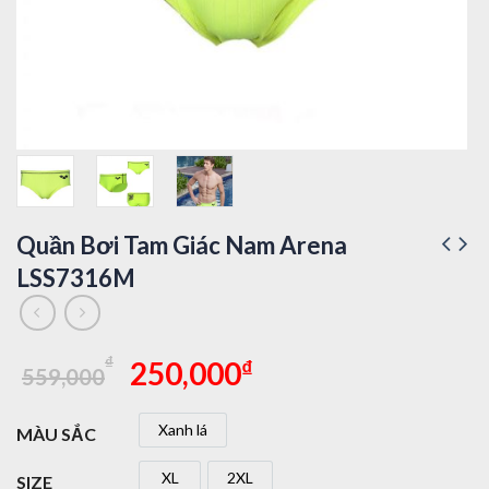
Quần Bơi Tam Giác Nam Arena
LSS7316M
Giá
Giá
₫
₫
250,000
559,000
gốc
hiện
là:
tại
Xanh lá
MÀU SẮC
559,000₫.
là:
Xanh lá
250,000₫.
XL
2XL
SIZE
XL
2XL