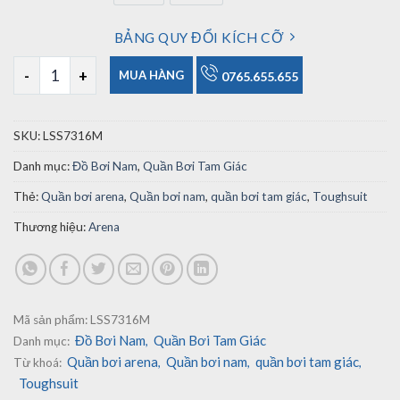
BẢNG QUY ĐỔI KÍCH CỠ
Quần Bơi Tam Giác Nam Arena LSS7316M số lượng
MUA HÀNG
0765.655.655
SKU:
LSS7316M
Danh mục:
Đồ Bơi Nam
,
Quần Bơi Tam Giác
Thẻ:
Quần bơi arena
,
Quần bơi nam
,
quần bơi tam giác
,
Toughsuit
Thương hiệu:
Arena
Mã sản phẩm:
LSS7316M
Đồ Bơi Nam
Quần Bơi Tam Giác
Danh mục:
,
Quần bơi arena
Quần bơi nam
quần bơi tam giác
Từ khoá:
,
,
,
Toughsuit