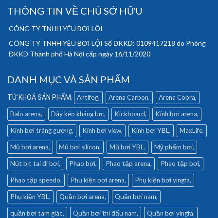
THÔNG TIN VỀ CHỦ SỞ HỮU
CÔNG TY TNHH YÊU BƠI LỘI
CÔNG TY TNHH YÊU BƠI LỘI Số ĐKKD: 0109417218 do Phòng
ĐKKD Thành phố Hà Nội cấp ngày 16/11/2020
DANH MỤC VÀ SẢN PHẨM
Antifog
Arena Carbon
Arena Cobra
Balo arena
Dây kéo kháng lực
Kickboard
Kính bơi arena
Kính bơi tráng gương
Kính bơi view
Kính bơi YBL
MaxLife
Mũ bơi arena
Mũ bơi silicon
Mũ bơi YBL
Mỹ phẩm bơi
Nút bịt tai đi bơi
Phao bơi
Phao tập arena
Phao tập bơi
Phao tập speedo
Phụ kiện bơi arena
Phụ kiện bơi yingfa
Phụ kiện YBL
Quần bơi arena
Quần bơi nam
quần bơi tam giác
Quần bơi thi đấu nam
Quần bơi yingfa