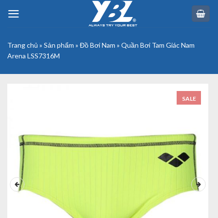
Skip
to
content
Trang chủ
»
Sản phẩm
»
Đồ Bơi Nam
»
Quần Bơi Tam Giác Nam
Arena LSS7316M
SALE