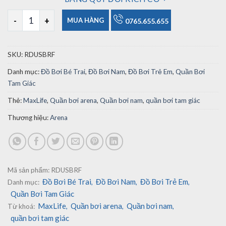
Quần Bơi Tam Giác Nam Arena Red USA (Size 24-26-28) số l
MUA HÀNG
0765.655.655
SKU:
RDUSBRF
Danh mục:
Đồ Bơi Bé Trai
,
Đồ Bơi Nam
,
Đồ Bơi Trẻ Em
,
Quần Bơi
Tam Giác
Thẻ:
MaxLife
,
Quần bơi arena
,
Quần bơi nam
,
quần bơi tam giác
Thương hiệu:
Arena
Mã sản phẩm:
RDUSBRF
Đồ Bơi Bé Trai
Đồ Bơi Nam
Đồ Bơi Trẻ Em
Danh mục:
,
,
,
Quần Bơi Tam Giác
MaxLife
Quần bơi arena
Quần bơi nam
Từ khoá:
,
,
,
quần bơi tam giác