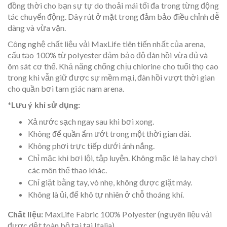
đồng thời cho bạn sự tự do thoải mái tối đa trong từng động
tác chuyển động. Dây rút ở mặt trong đảm bảo điều chỉnh dễ
dàng và vừa vặn.
Công nghệ chất liệu vải MaxLife tiên tiến nhất của arena,
cấu tạo 100% từ polyester đảm bảo độ đàn hồi vừa đủ và
ôm sát cơ thể. Khả năng chống chịu chlorine cho tuổi thọ cao
trong khi vẫn giữ được sự mềm mại, đàn hồi vượt thời gian
cho quần bơi tam giác nam arena.
*Lưu ý khi sử dụng:
Xả nước sạch ngay sau khi bơi xong.
Không để quần ẩm ướt trong một thời gian dài.
Không phơi trực tiếp dưới ánh nắng.
Chỉ mặc khi bơi lội, tập luyện. Không mặc lê la hay chơi
các môn thể thao khác.
Chỉ giặt bằng tay, vò nhẹ, không được giặt máy.
Không là ủi, để khô tự nhiên ở chỗ thoáng khí.
Chất liệu:
MaxLife Fabric 100% Polyester (nguyên liệu vải
được dệt toàn bộ tại tại Italia)