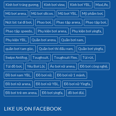
Kính bơi tráng gương
Kính bơi view
Kính bơi YBL
MaxLife
Mũ bơi arena
Mũ bơi silicon
Mũ bơi YBL
Mỹ phẩm bơi
Nút bịt tai đi bơi
Phao bơi
Phao tập arena
Phao tập bơi
Phao tập speedo
Phụ kiện bơi arena
Phụ kiện bơi yingfa
Phụ kiện YBL
Quần bơi arena
Quần bơi nam
quần bơi tam giác
Quần bơi thi đấu nam
Quần bơi yingfa
Swipe Antifog
Toughsuit
Toughsuit Flex
Túi rút
Túi đồ bơi
Yêu Bơi Lội
Áo bơi nữ arena
Đồ bơi công nghệ
Đồ bơi nam YBL
Đồ bơi nữ
Đồ bơi nữ 1 mảnh
Đồ bơi nữ arena
Đồ bơi nữ YBL
Đồ bơi nữ Yingfa
Đồ bơi trẻ em arena
Đồ bơi yingfa
đồ bơi đùi
LIKE US ON FACEBOOK