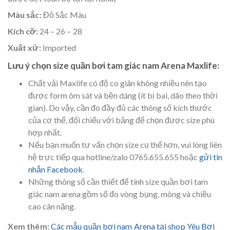
Màu sắc:
Đỏ Sắc Màu
Kích cỡ:
24 – 26 – 28
Xuất xứ:
Imported
Lưu ý chọn size quần bơi tam giác nam Arena Maxlife:
Chất vải Maxlife có độ co giãn không nhiều nên tạo
được form ôm sát và bền dáng (ít bị bai, dão theo thời
gian). Do vậy, cần đo đầy đủ các thông số kích thước
của cơ thể, đối chiếu với bảng để chọn được size phù
hợp nhất.
Nếu bạn muốn tư vấn chọn size cụ thể hơn, vui lòng liên
hệ trực tiếp qua hotline/zalo 0765.655.655 hoặc
gửi tin
nhắn Facebook
.
Những thông số cần thiết để tính size quần bơi tam
giác nam arena gồm số đo vòng bụng, mông và chiều
cao cân nặng.
Xem thêm:
Các mẫu quần bơi nam Arena tại shop Yêu Bơi