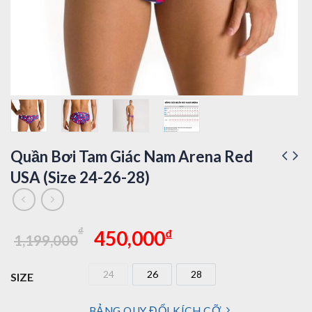
Quần Bơi Tam Giác Nam Arena Red
USA (Size 24-26-28)
Giá
Giá
₫
₫
450,000
1,199,000
gốc
hiện
là:
tại
24
26
28
SIZE
1,199,000₫.
là:
24
26
28
450,000₫.
BẢNG QUY ĐỔI KÍCH CỠ