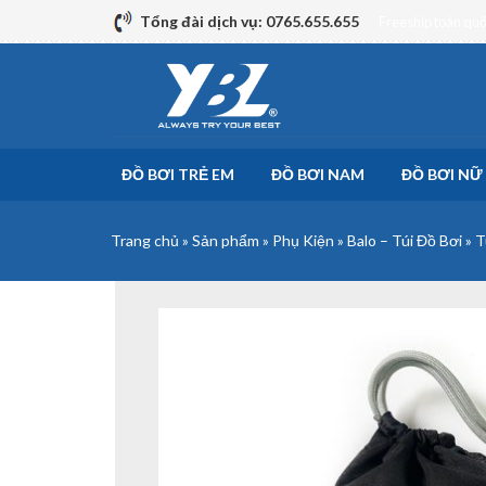
Skip
Tổng đài dịch vụ: 0765.655.655
Freeship toàn qu
to
content
ĐỒ BƠI TRẺ EM
ĐỒ BƠI NAM
ĐỒ BƠI NỮ
Trang chủ
»
Sản phẩm
»
Phụ Kiện
»
Balo – Túi Đồ Bơi
»
T