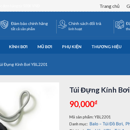
Trang chủ
G
ốc đơn hàng từ 500K VNĐ
Đảm bảo chính hãng
Chính sách đổi trả
Đặ
tất cả sản phẩm
linh hoạt
th
KÍNH BƠI
MŨ BƠI
PHỤ KIỆN
THƯƠNG HIỆU
úi Đựng Kính Bơi YBL2201
Túi Đựng Kính Bơ
₫
90,000
Mã sản phẩm:
YBL2201
Balo – Túi Đồ Bơi
,
Ph
Danh mục: