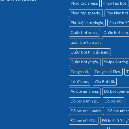
Phao tập arena
Phao tập bơi
Phao tập speedo
Phụ kiện bơi
Phụ kiện bơi yingfa
Phụ kiện Y
Quần bơi arena
Quần bơi nam
quần bơi tam giác
Quần bơi thi đấu nam
Quần bơi yingfa
Swipe Antifog
Toughsuit
Toughsuit Flex
T
Túi đồ bơi
Yêu Bơi Lội
Áo bơi nữ arena
Đồ bơi công n
Đồ bơi nam YBL
Đồ bơi nữ
Đồ bơi nữ 1 mảnh
Đồ bơi nữ a
Đồ bơi nữ YBL
Đồ bơi nữ Yingf