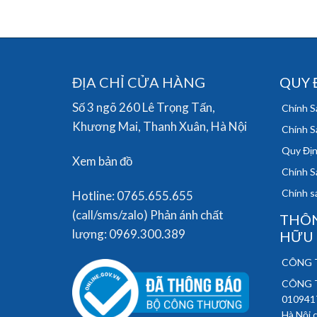
ĐỊA CHỈ CỬA HÀNG
QUY 
Số 3 ngõ 260 Lê Trọng Tấn,
Chính S
Khương Mai, Thanh Xuân, Hà Nội
Chính S
Quy Địn
Xem bản đồ
Chính S
Chính sá
Hotline: 0765.655.655
(call/sms/zalo) Phản ánh chất
THÔN
lượng: 0969.300.389
HỮU
CÔNG T
CÔNG T
010941
Hà Nội 