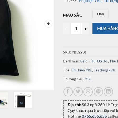
Phụ kiện YBL
,
Túi đựn
Từ khoá:
Đen
MÀU SẮC
Đen
Túi Đựng Kính Bơi YBL2201 s
MUA HÀN
SKU:
YBL2201
Danh mục:
Balo – Túi Đồ Bơi
,
Phụ 
Thẻ:
Phụ kiện YBL
,
Túi đựng kính
Thương hiệu:
YBL
Địa chỉ:
Số 3 ngõ 260 Lê Trọ
Quý khách qua trực tiếp vui 
Hotline
0765.655.655
call/s