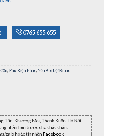
g kính
ố lượng
0765.655.655
G
Kiện
,
Phụ Kiện Khác
,
Yêu Bơi Lội Brand
ng Tấn, Khương Mai, Thanh Xuân, Hà Nội
lòng nhắn hẹn trước cho chắc chắn.
ms/zalo hoặc tin nhắn
Facebook