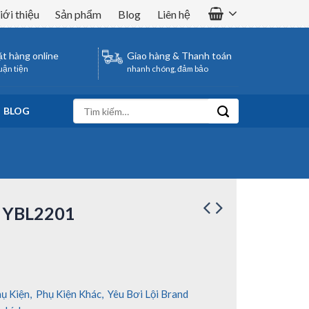
iới thiệu
Sản phẩm
Blog
Liên hệ
t hàng online
Giao hàng & Thanh toán
uận tiện
nhanh chóng, đảm bảo
Tìm
BLOG
kiếm:
i YBL2201
ụ Kiện
,
Phụ Kiện Khác
,
Yêu Bơi Lội Brand