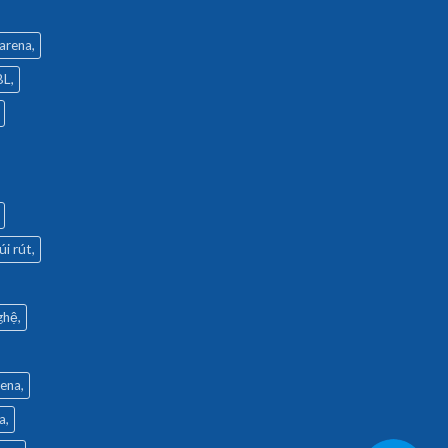
 arena
BL
úi rút
ghệ
rena
a