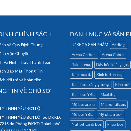
ĐỊNH CHÍNH SÁCH
DANH MỤC VÀ SẢN 
ách Và Quy Định Chung
Antifog
ách Vận Chuyển
Arena Carbon
Arena Cobra
h Và Hình Thức Thanh Toán
Balo arena
Dây kéo kháng lực
ách Bảo Mật Thông Tin
Kickboard
Kính bơi arena
ch đổi trả và hoàn tiền
Kính bơi tráng gương
Kính bơi
G TIN VỀ CHỦ SỞ
Kính bơi YBL
MaxLife
Mũ bơi arena
Mũ bơi silicon
Y TNHH YÊU BƠI LỘI
Mũ bơi YBL
Mỹ phẩm bơi
Y TNHH YÊU BƠI LỘI Số ĐKKD:
7218 do Phòng ĐKKD Thành phố
Nút bịt tai đi bơi
Phao bơi
cấp ngày 16/11/2020