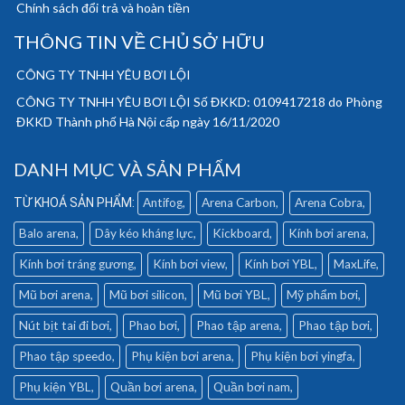
Chính sách đổi trả và hoàn tiền
THÔNG TIN VỀ CHỦ SỞ HỮU
CÔNG TY TNHH YÊU BƠI LỘI
CÔNG TY TNHH YÊU BƠI LỘI Số ĐKKD: 0109417218 do Phòng
ĐKKD Thành phố Hà Nội cấp ngày 16/11/2020
DANH MỤC VÀ SẢN PHẨM
Antifog
Arena Carbon
Arena Cobra
Balo arena
Dây kéo kháng lực
Kickboard
Kính bơi arena
Kính bơi tráng gương
Kính bơi view
Kính bơi YBL
MaxLife
Mũ bơi arena
Mũ bơi silicon
Mũ bơi YBL
Mỹ phẩm bơi
Nút bịt tai đi bơi
Phao bơi
Phao tập arena
Phao tập bơi
Phao tập speedo
Phụ kiện bơi arena
Phụ kiện bơi yingfa
Phụ kiện YBL
Quần bơi arena
Quần bơi nam