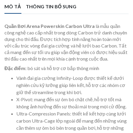
MÔ TẢ
THÔNG TIN BỔ SUNG
Quần Bơi Arena Powerskin Carbon Ultra
là mẫu quần
công nghệ cao cấp nhất trong dòng Carbon trứ danh chuyên
dụng cho thi đấu. Được tích hợp tính năng hoàn toàn mới
với cấu trúc vòng đai gia cường và hệ lưới bao Carbon. Tất
cả mang đến sự tối ưu giúp vận động viên có được hiệu suất
thi đấu cao nhất trên mọi khía cạnh trong cuộc đua.
Đặc điểm:
bó sát và hỗ trợ cơ bắp thông minh
Vành đai gia cường Infinity-Loop được thiết kế dưới
nghiên cứu kỹ lưỡng giúp liên kết, hỗ trợ các nhóm cơ
giữ thế streamline trong khi bơi.
X-Pivot: mang đến sự ôm bó chặt chẽ, hỗ trợ tốt mà
không ảnh hưởng đến sự thoải mái trong mọi cử động.
Ultra-Compression Panels: thiết kế kết hợp cùng lưới
carbon Ultra-Cage lớp ngoài để mang đến những vùng
cần thêm sự ôm bó bên trong quần bơi, hỗ trợ những