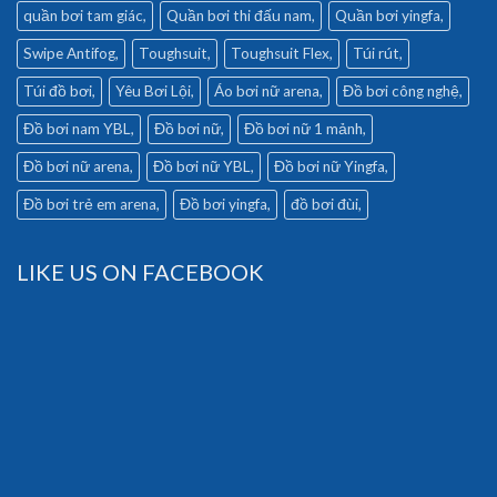
quần bơi tam giác
Quần bơi thi đấu nam
Quần bơi yingfa
Swipe Antifog
Toughsuit
Toughsuit Flex
Túi rút
Túi đồ bơi
Yêu Bơi Lội
Áo bơi nữ arena
Đồ bơi công nghệ
Đồ bơi nam YBL
Đồ bơi nữ
Đồ bơi nữ 1 mảnh
Đồ bơi nữ arena
Đồ bơi nữ YBL
Đồ bơi nữ Yingfa
Đồ bơi trẻ em arena
Đồ bơi yingfa
đồ bơi đùi
LIKE US ON FACEBOOK