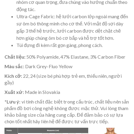
nhóm cơ quan trọng, đưa chúng vào hướng chuẩn theo
động tác.
Ultra-Cage Fabric: hệ lưới carbon lớp ngoài mang đến
sự ôm bó thông minh cho cơ thể. Với mật độ sợi dày
gấp 3 thế hệ trước, lưới carbon được dệt chặt chẽ
hơn giúp chúng ôm bó cơ bắp và hỗ trợ tốt hơn.
Túi đựng đi kèm rất gọn gàng, phong cách.
Chất liệu:
50% Polyamide, 47% Elastane, 3% Carbon Fiber
Màu sắc:
Dark Grey-Fluo Yellow
Kích cỡ:
22, 24 (size bé phù hợp trẻ em, thiếu niên, người
gầy)
Xuất xứ:
Made in Slovakia
*Lưu ý:
vì tính chất đặc biệt trong cấu trúc, chất liệu nên sản
phẩm đồ bơi công nghệ không được mặc thử. Vui lòng tham
khảo bảng size của hãng cung cấp. Để đảm bảo có sự lựa
chọn tốt nhất hãy liên hệ để được tư vấn trực tiếp.