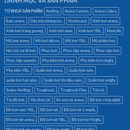
DANH MỤC VÀ SẢN PHẨM
Antifog
Arena Carbon
Arena Cobra
Balo arena
Dây kéo kháng lực
Kickboard
Kính bơi arena
Kính bơi tráng gương
Kính bơi view
Kính bơi YBL
MaxLife
Mũ bơi arena
Mũ bơi silicon
Mũ bơi YBL
Mỹ phẩm bơi
Nút bịt tai đi bơi
Phao bơi
Phao tập arena
Phao tập bơi
Phao tập speedo
Phụ kiện bơi arena
Phụ kiện bơi yingfa
Phụ kiện YBL
Quần bơi arena
Quần bơi nam
quần bơi tam giác
Quần bơi thi đấu nam
Quần bơi yingfa
Swipe Antifog
Toughsuit
Toughsuit Flex
Túi rút
Túi đồ bơi
Yêu Bơi Lội
Áo bơi nữ arena
Đồ bơi công nghệ
Đồ bơi nam YBL
Đồ bơi nữ
Đồ bơi nữ 1 mảnh
Đồ bơi nữ arena
Đồ bơi nữ YBL
Đồ bơi nữ Yingfa
Đồ bơi trẻ em arena
Đồ bơi yingfa
đồ bơi đùi