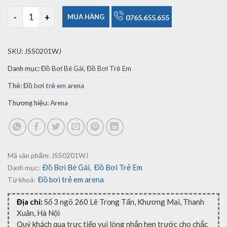
300,000₫.
Bộ Bơi Bé Gái Arena JSS0201WJ số lượng
MUA HÀNG
0765.655.655
SKU:
JSS0201WJ
Danh mục:
Đồ Bơi Bé Gái
,
Đồ Bơi Trẻ Em
Thẻ:
Đồ bơi trẻ em arena
Thương hiệu:
Arena
Mã sản phẩm:
JSS0201WJ
Đồ Bơi Bé Gái
Đồ Bơi Trẻ Em
Danh mục:
,
Đồ bơi trẻ em arena
Từ khoá:
Địa chỉ:
Số 3 ngõ 260 Lê Trọng Tấn, Khương Mai, Thanh
Xuân, Hà Nội
Quý khách qua trực tiếp vui lòng nhắn hẹn trước cho chắc