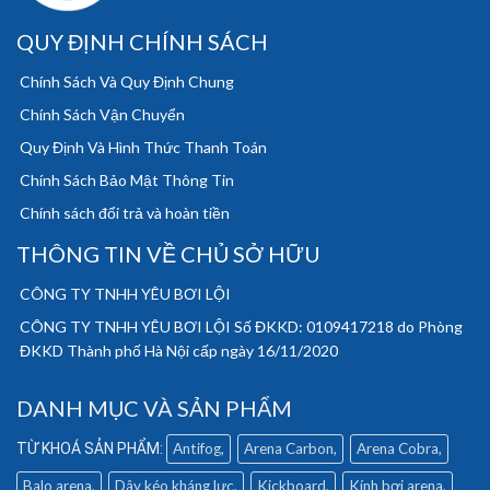
QUY ĐỊNH CHÍNH SÁCH
Chính Sách Và Quy Định Chung
Chính Sách Vận Chuyển
Quy Định Và Hình Thức Thanh Toán
Chính Sách Bảo Mật Thông Tin
Chính sách đổi trả và hoàn tiền
THÔNG TIN VỀ CHỦ SỞ HỮU
CÔNG TY TNHH YÊU BƠI LỘI
CÔNG TY TNHH YÊU BƠI LỘI Số ĐKKD: 0109417218 do Phòng
ĐKKD Thành phố Hà Nội cấp ngày 16/11/2020
DANH MỤC VÀ SẢN PHẨM
Antifog
Arena Carbon
Arena Cobra
Balo arena
Dây kéo kháng lực
Kickboard
Kính bơi arena