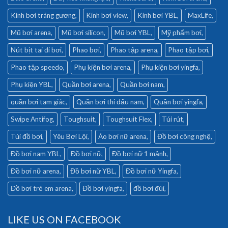
Kính bơi tráng gương
Kính bơi view
Kính bơi YBL
MaxLife
Mũ bơi arena
Mũ bơi silicon
Mũ bơi YBL
Mỹ phẩm bơi
Nút bịt tai đi bơi
Phao bơi
Phao tập arena
Phao tập bơi
Phao tập speedo
Phụ kiện bơi arena
Phụ kiện bơi yingfa
Phụ kiện YBL
Quần bơi arena
Quần bơi nam
quần bơi tam giác
Quần bơi thi đấu nam
Quần bơi yingfa
Swipe Antifog
Toughsuit
Toughsuit Flex
Túi rút
Túi đồ bơi
Yêu Bơi Lội
Áo bơi nữ arena
Đồ bơi công nghệ
Đồ bơi nam YBL
Đồ bơi nữ
Đồ bơi nữ 1 mảnh
Đồ bơi nữ arena
Đồ bơi nữ YBL
Đồ bơi nữ Yingfa
Đồ bơi trẻ em arena
Đồ bơi yingfa
đồ bơi đùi
LIKE US ON FACEBOOK