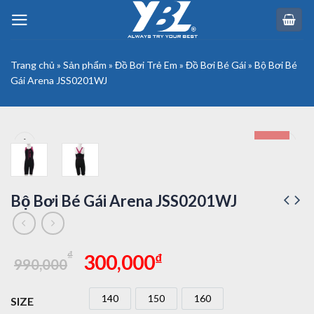
Skip
to
content
Trang chủ
»
Sản phẩm
»
Đồ Bơi Trẻ Em
»
Đồ Bơi Bé Gái
»
Bộ Bơi Bé
Gái Arena JSS0201WJ
SALE
Bộ Bơi Bé Gái Arena JSS0201WJ
Giá
Giá
₫
₫
300,000
990,000
gốc
hiện
là:
tại
140
150
160
SIZE
990,000₫.
là:
140
150
160