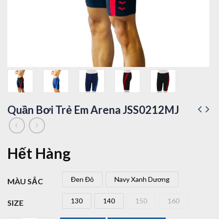
Quần Bơi Trẻ Em Arena JSS0212MJ
Hết Hàng
Đen Đỏ
Navy Xanh Dương
MÀU SẮC
Đen Đỏ
Navy Xanh Dương
130
140
150
160
SIZE
130
140
150
160