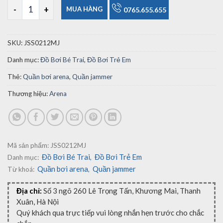
Quần Bơi Trẻ Em Arena JSS0212MJ số lượng
MUA HÀNG
0765.655.655
SKU:
JSS0212MJ
Danh mục:
Đồ Bơi Bé Trai
,
Đồ Bơi Trẻ Em
Thẻ:
Quần bơi arena
,
Quần jammer
Thương hiệu:
Arena
Mã sản phẩm:
JSS0212MJ
Đồ Bơi Bé Trai
Đồ Bơi Trẻ Em
Danh mục:
,
Quần bơi arena
Quần jammer
Từ khoá:
,
Địa chỉ:
Số 3 ngõ 260 Lê Trọng Tấn, Khương Mai, Thanh
Xuân, Hà Nội
Quý khách qua trực tiếp vui lòng nhắn hẹn trước cho chắc