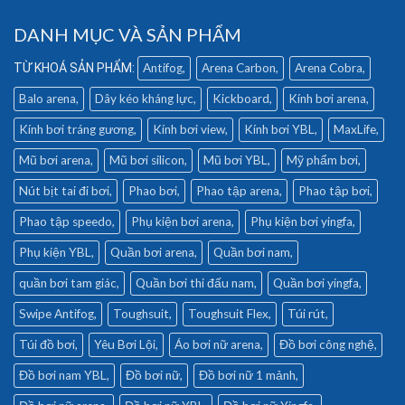
DANH MỤC VÀ SẢN PHẨM
Antifog
Arena Carbon
Arena Cobra
Balo arena
Dây kéo kháng lực
Kickboard
Kính bơi arena
Kính bơi tráng gương
Kính bơi view
Kính bơi YBL
MaxLife
Mũ bơi arena
Mũ bơi silicon
Mũ bơi YBL
Mỹ phẩm bơi
Nút bịt tai đi bơi
Phao bơi
Phao tập arena
Phao tập bơi
Phao tập speedo
Phụ kiện bơi arena
Phụ kiện bơi yingfa
Phụ kiện YBL
Quần bơi arena
Quần bơi nam
quần bơi tam giác
Quần bơi thi đấu nam
Quần bơi yingfa
Swipe Antifog
Toughsuit
Toughsuit Flex
Túi rút
Túi đồ bơi
Yêu Bơi Lội
Áo bơi nữ arena
Đồ bơi công nghệ
Đồ bơi nam YBL
Đồ bơi nữ
Đồ bơi nữ 1 mảnh