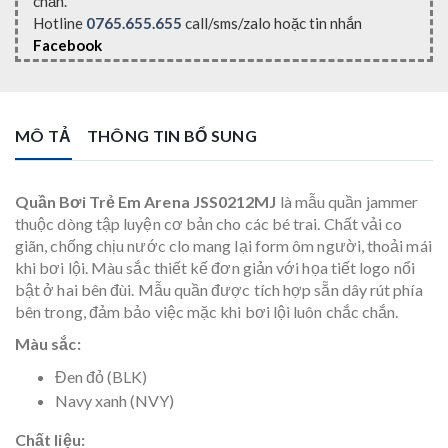
chắn.
Hotline
0765.655.655
call/sms/zalo hoặc tin nhắn
Facebook
MÔ TẢ
THÔNG TIN BỔ SUNG
Quần Bơi Trẻ Em Arena JSS0212MJ
là mẫu quần jammer
thuộc dòng tập luyện cơ bản cho các bé trai. Chất vải co
giãn, chống chịu nước clo mang lại form ôm người, thoải mái
khi bơi lội. Màu sắc thiết kế đơn giản với họa tiết logo nổi
bật ở hai bên đùi. Mẫu quần được tích hợp sẵn dây rút phía
bên trong, đảm bảo việc mặc khi bơi lội luôn chắc chắn.
Màu sắc:
Đen đỏ (BLK)
Navy xanh (NVY)
Chất liệu: