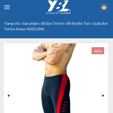
Skip
to
content
Trang chủ
»
Sản phẩm
»
Đồ Bơi Trẻ Em
»
Đồ Bơi Bé Trai
»
Quần Bơi
Trẻ Em Arena JSS0212MJ
SALE