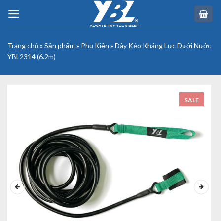
Skip
to
content
Trang chủ
»
Sản phẩm
»
Phụ Kiện
»
Dây Kéo Kháng Lực Dưới Nước
YBL2314 (6.2m)
SALE