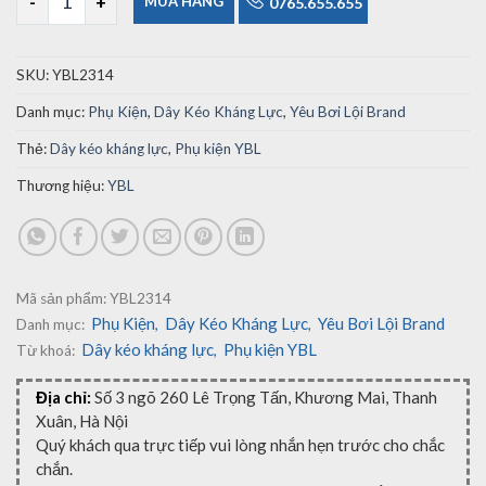
MUA HÀNG
0765.655.655
SKU:
YBL2314
Danh mục:
Phụ Kiện
,
Dây Kéo Kháng Lực
,
Yêu Bơi Lội Brand
Thẻ:
Dây kéo kháng lực
,
Phụ kiện YBL
Thương hiệu:
YBL
Mã sản phẩm:
YBL2314
Phụ Kiện
Dây Kéo Kháng Lực
Yêu Bơi Lội Brand
Danh mục:
,
,
Dây kéo kháng lực
Phụ kiện YBL
Từ khoá:
,
Địa chỉ:
Số 3 ngõ 260 Lê Trọng Tấn, Khương Mai, Thanh
Xuân, Hà Nội
Quý khách qua trực tiếp vui lòng nhắn hẹn trước cho chắc
chắn.