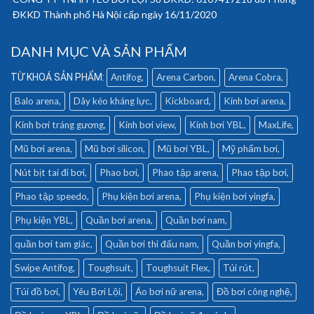
ĐKKD Thành phố Hà Nội cấp ngày 16/11/2020
DANH MỤC VÀ SẢN PHẨM
Antifog
Arena Carbon
Arena Cobra
Balo arena
Dây kéo kháng lực
Kickboard
Kính bơi arena
Kính bơi tráng gương
Kính bơi view
Kính bơi YBL
MaxLife
Mũ bơi arena
Mũ bơi silicon
Mũ bơi YBL
Mỹ phẩm bơi
Nút bịt tai đi bơi
Phao bơi
Phao tập arena
Phao tập bơi
Phao tập speedo
Phụ kiện bơi arena
Phụ kiện bơi yingfa
Phụ kiện YBL
Quần bơi arena
Quần bơi nam
quần bơi tam giác
Quần bơi thi đấu nam
Quần bơi yingfa
Swipe Antifog
Toughsuit
Toughsuit Flex
Túi rút
Túi đồ bơi
Yêu Bơi Lội
Áo bơi nữ arena
Đồ bơi công nghệ