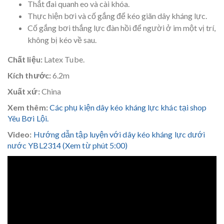
Thắt đai quanh eo và cài khóa.
Thực hiện bơi và cố gắng để kéo giãn dây kháng lực.
Cố gắng bơi thắng lực đàn hồi để người ở im một vị trí,
không bị kéo về sau.
Chất liệu:
Latex Tube.
Kích thước:
6.2m
Xuất xứ:
China
Xem thêm:
Các phụ kiện dây kéo kháng lực khác tại shop
Yêu Bơi Lội.
Video:
Hướng dẫn tập luyện với dây kéo kháng lực dưới
nước YBL2314 (Xem từ phút 5:00)