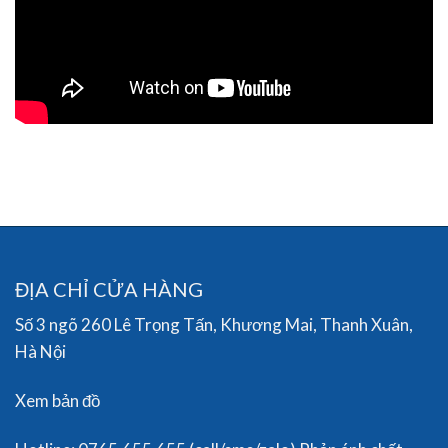
ĐỊA CHỈ CỬA HÀNG
Số 3 ngõ 260 Lê Trọng Tấn, Khương Mai, Thanh Xuân,
Hà Nội
Xem bản đồ