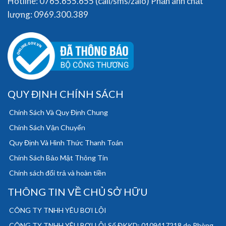
Hotline: 0765.655.655 (call/sms/zalo) Phản ánh chất
lượng: 0969.300.389
QUY ĐỊNH CHÍNH SÁCH
Chính Sách Và Quy Định Chung
Chính Sách Vận Chuyển
Quy Định Và Hình Thức Thanh Toán
Chính Sách Bảo Mật Thông Tin
Chính sách đổi trả và hoàn tiền
THÔNG TIN VỀ CHỦ SỞ HỮU
CÔNG TY TNHH YÊU BƠI LỘI
CÔNG TY TNHH YÊU BƠI LỘI Số ĐKKD: 0109417218 do Phòng