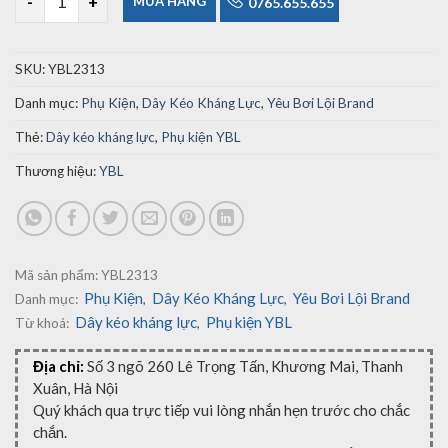
MUA HÀNG
0765.655.655
SKU:
YBL2313
Danh mục:
Phụ Kiện
,
Dây Kéo Kháng Lực
,
Yêu Bơi Lội Brand
Thẻ:
Dây kéo kháng lực
,
Phụ kiện YBL
Thương hiệu:
YBL
Mã sản phẩm:
YBL2313
Phụ Kiện
Dây Kéo Kháng Lực
Yêu Bơi Lội Brand
Danh mục:
,
,
Dây kéo kháng lực
Phụ kiện YBL
Từ khoá:
,
Địa chỉ:
Số 3 ngõ 260 Lê Trọng Tấn, Khương Mai, Thanh
Xuân, Hà Nội
Quý khách qua trực tiếp vui lòng nhắn hẹn trước cho chắc
chắn.