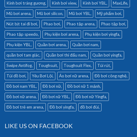
Kính bơi tráng gương
Kính bơi view
Kính bơi YBL
MaxLife
Mũ bơi arena
Mũ bơi silicon
Mũ bơi YBL
Mỹ phẩm bơi
Nút bịt tai đi bơi
Phao bơi
Phao tập arena
Phao tập bơi
Phao tập speedo
Phụ kiện bơi arena
Phụ kiện bơi yingfa
Phụ kiện YBL
Quần bơi arena
Quần bơi nam
quần bơi tam giác
Quần bơi thi đấu nam
Quần bơi yingfa
Swipe Antifog
Toughsuit
Toughsuit Flex
Túi rút
Túi đồ bơi
Yêu Bơi Lội
Áo bơi nữ arena
Đồ bơi công nghệ
Đồ bơi nam YBL
Đồ bơi nữ
Đồ bơi nữ 1 mảnh
Đồ bơi nữ arena
Đồ bơi nữ YBL
Đồ bơi nữ Yingfa
Đồ bơi trẻ em arena
Đồ bơi yingfa
đồ bơi đùi
LIKE US ON FACEBOOK