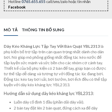
Hotline
0765.655.655
call/sms/zalo hoặc tin nhắn
Facebook
MÔ TẢ
THÔNG TIN BỔ SUNG
Dây Kéo Kháng Lực Tập Tay Với Bàn Quạt YBL2313
là
phụ kiện bổ trợ tập trên cạn quan trọng nhất dành cho dân
bơi. Nó giúp mô phỏng giống nhất động tác kéo nước để
tập luyện sức mạnh và sức bền cho các nhóm cơ cánh tay.
Thiết kế của bộ phụ kiện có 2 bàn để tay, giúp bạn có được
tư thế tập dễ dàng và tương tự với động tác lúc đang bơi.
Động tác kéo tay bơi sải, bơi bướm, bơi ếch đều có thể tập
luyện với dây kéo kháng lực YBL2313.
Hướng dẫn sử dụng dây kéo kháng lực YBL2313:
Luồn dây cố định 1 đầu (phần dải dây vải).
2 bàn tay đặt lên 2 bàn quạt, đứng cách xa để dây