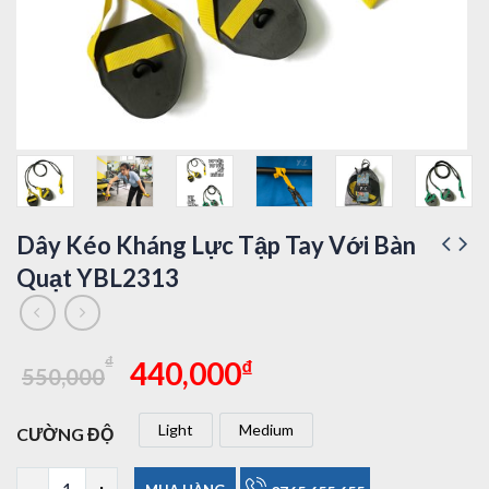
Dây Kéo Kháng Lực Tập Tay Với Bàn
Quạt YBL2313
Giá
Giá
₫
₫
440,000
550,000
gốc
hiện
là:
tại
Light
Medium
CƯỜNG ĐỘ
550,000₫.
là:
Light
Medium
440,000₫.
Dây Kéo Kháng Lực Tập Tay Với Bàn Quạt YBL2313 số lượng