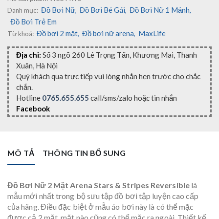
Đồ Bơi Nữ
Đồ Bơi Bé Gái
Đồ Bơi Nữ 1 Mảnh
Danh mục:
,
,
,
Đồ Bơi Trẻ Em
Đồ bơi 2 mặt
Đồ bơi nữ arena
MaxLife
Từ khoá:
,
,
Địa chỉ:
Số 3 ngõ 260 Lê Trọng Tấn, Khương Mai, Thanh
Xuân, Hà Nội
Quý khách qua trực tiếp vui lòng nhắn hẹn trước cho chắc
chắn.
Hotline
0765.655.655
call/sms/zalo hoặc tin nhắn
Facebook
MÔ TẢ
THÔNG TIN BỔ SUNG
Đồ Bơi Nữ 2 Mặt Arena Stars & Stripes Reversible
là
mẫu mới nhất trong bộ sưu tập đồ bơi tập luyện cao cấp
của hãng. Điều đặc biệt ở mẫu áo bơi này là có thể mặc
được cả 2 mặt, mặt nào cũng có thể mặc ra ngoài. Thiết kế