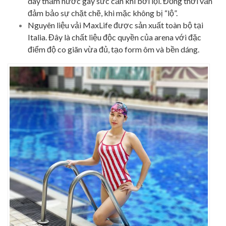
dày thấm nước gây sức cản khi bơi lội. Đồng thời vẫn
đảm bảo sự chặt chẽ, khi mặc không bị “lộ”.
Nguyên liệu vải MaxLife được sản xuất toàn bộ tại
Italia. Đây là chất liệu độc quyền của arena với đặc
điểm độ co giãn vừa đủ, tạo form ôm và bền dáng.