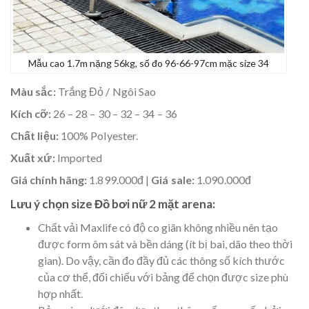
Mẫu cao 1.7m nặng 56kg, số đo 96-66-97cm mặc size 34
Màu sắc:
Trắng Đỏ / Ngôi Sao
Kích cỡ:
26 – 28 – 30 – 32 – 34 – 36
Chất liệu:
100% Polyester.
Xuất xứ:
Imported
Giá chính hãng:
1.899.000đ |
Giá sale:
1.090.000đ
Lưu ý chọn size Đồ bơi nữ 2 mặt arena:
Chất vải Maxlife có độ co giãn không nhiều nên tạo
được form ôm sát và bền dáng (ít bị bai, dão theo thời
gian). Do vậy, cần đo đầy đủ các thông số kích thước
của cơ thể, đối chiếu với bảng để chọn được size phù
hợp nhất.