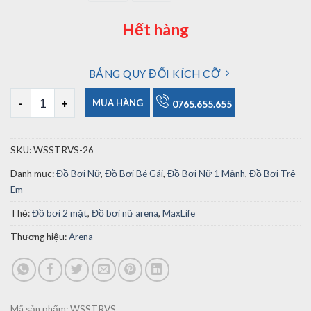
Hết hàng
BẢNG QUY ĐỔI KÍCH CỠ
Đồ Bơi Nữ 2 Mặt Arena Stars & Stripes Reversible số lượng
MUA HÀNG
0765.655.655
SKU:
WSSTRVS-26
Danh mục:
Đồ Bơi Nữ
,
Đồ Bơi Bé Gái
,
Đồ Bơi Nữ 1 Mảnh
,
Đồ Bơi Trẻ
Em
Thẻ:
Đồ bơi 2 mặt
,
Đồ bơi nữ arena
,
MaxLife
Thương hiệu:
Arena
Mã sản phẩm:
WSSTRVS