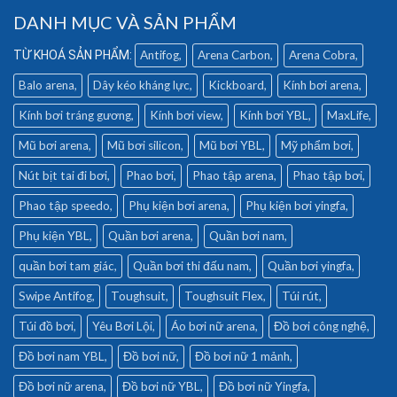
DANH MỤC VÀ SẢN PHẨM
Antifog
Arena Carbon
Arena Cobra
Balo arena
Dây kéo kháng lực
Kickboard
Kính bơi arena
Kính bơi tráng gương
Kính bơi view
Kính bơi YBL
MaxLife
Mũ bơi arena
Mũ bơi silicon
Mũ bơi YBL
Mỹ phẩm bơi
Nút bịt tai đi bơi
Phao bơi
Phao tập arena
Phao tập bơi
Phao tập speedo
Phụ kiện bơi arena
Phụ kiện bơi yingfa
Phụ kiện YBL
Quần bơi arena
Quần bơi nam
quần bơi tam giác
Quần bơi thi đấu nam
Quần bơi yingfa
Swipe Antifog
Toughsuit
Toughsuit Flex
Túi rút
Túi đồ bơi
Yêu Bơi Lội
Áo bơi nữ arena
Đồ bơi công nghệ
Đồ bơi nam YBL
Đồ bơi nữ
Đồ bơi nữ 1 mảnh
Đồ bơi nữ arena
Đồ bơi nữ YBL
Đồ bơi nữ Yingfa