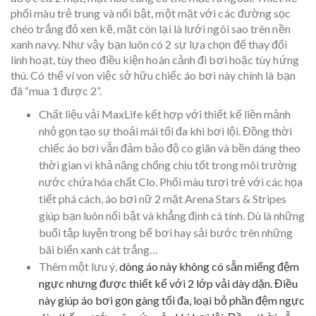
phối màu trẻ trung và nổi bật, một mặt với các đường sọc
chéo trắng đỏ xen kẽ, mặt còn lại là lưới ngôi sao trên nền
xanh navy. Như vậy bạn luôn có 2 sự lựa chọn để thay đổi
linh hoạt,
tùy theo điều kiện hoàn cảnh đi bơi hoặc tùy hứng
thú. Có thể ví von việc sở hữu chiếc áo bơi này chính là bạn
đã “mua 1 được 2”.
Chất liệu vải MaxLife kết hợp với thiết kế liền mảnh
nhỏ gọn tạo sự thoải mái tối đa khi bơi lội. Đồng thời
chiếc áo bơi vẫn đảm bảo độ co giãn và bền dáng theo
thời gian vì khả năng chống chịu tốt trong môi trường
nước chứa hóa chất Clo. Phối màu tươi trẻ với các họa
tiết phá cách, áo bơi nữ 2 mặt Arena Stars & Stripes
giúp bạn luôn nổi bật và khẳng định cá tính. Dù là những
buổi tập luyện trong bể bơi hay sải bước trên những
bãi biển xanh cát trắng…
Thêm một lưu ý,
dòng áo này không có sẵn miếng đệm
ngực nhưng được thiết kế với 2 lớp vải dày dặn. Điều
này giúp áo bơi gọn gàng tối đa, loại bỏ phần đệm ngực