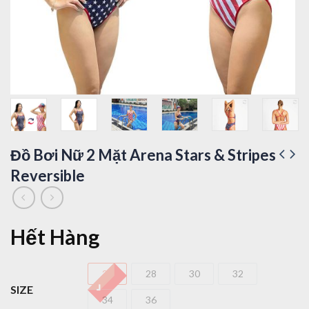
Đồ Bơi Nữ 2 Mặt Arena Stars & Stripes
Reversible
Hết Hàng
26
28
30
32
26
28
30
32
SIZE
34
36
34
36