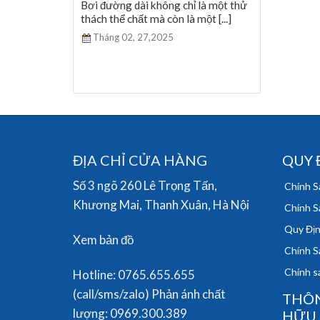
nổi với hàng
Bơi đường dài không chỉ là một thử
giới [...]
thách thể chất mà còn là một [...]
Tháng 02,
27,2025
ĐỊA CHỈ CỬA HÀNG
QUY 
Số 3 ngõ 260 Lê Trọng Tấn,
Chính S
Khương Mai, Thanh Xuân, Hà Nội
Chính S
Quy Địn
Xem bản đồ
Chính S
Chính sá
Hotline: 0765.655.655
(call/sms/zalo) Phản ánh chất
THÔN
lượng: 0969.300.389
HỮU