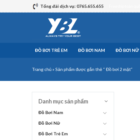
Skip
Tổng đài dịch vụ: 0765.655.655
Freeship toàn qu
to
content
ĐỒ BƠI TRẺ EM
ĐỒ BƠI NAM
ĐỒ BƠI NỮ
Trang chủ
»
Sản phẩm được gắn thẻ “ Đồ bơi 2 mặt”
Danh mục sản phẩm
Đồ Bơi Nam
Đồ Bơi Nữ
Đồ Bơi Trẻ Em