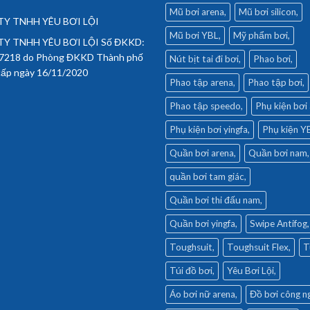
Mũ bơi arena
Mũ bơi silicon
Y TNHH YÊU BƠI LỘI
Mũ bơi YBL
Mỹ phẩm bơi
Y TNHH YÊU BƠI LỘI Số ĐKKD:
7218 do Phòng ĐKKD Thành phố
Nút bịt tai đi bơi
Phao bơi
cấp ngày 16/11/2020
Phao tập arena
Phao tập bơi
Phao tập speedo
Phụ kiện bơi
Phụ kiện bơi yingfa
Phụ kiện Y
Quần bơi arena
Quần bơi nam
quần bơi tam giác
Quần bơi thi đấu nam
Quần bơi yingfa
Swipe Antifog
Toughsuit
Toughsuit Flex
T
Túi đồ bơi
Yêu Bơi Lội
Áo bơi nữ arena
Đồ bơi công n