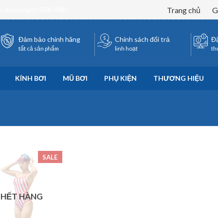
Trang chủ
G
ốc đơn hàng từ 500K VNĐ
Đảm bảo chính hãng
Chính sách đổi trả
Đặ
tất cả sản phẩm
linh hoạt
th
KÍNH BƠI
MŨ BƠI
PHỤ KIỆN
THƯƠNG HIỆU
SALE
HẾT HÀNG