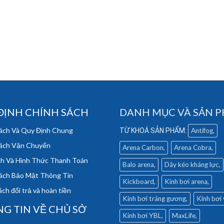
ĐỊNH CHÍNH SÁCH
DANH MỤC VÀ SẢN 
ách Và Quy Định Chung
Antifog
ách Vận Chuyển
Arena Carbon
Arena Cobra
h Và Hình Thức Thanh Toán
Balo arena
Dây kéo kháng lực
ách Bảo Mật Thông Tin
Kickboard
Kính bơi arena
ch đổi trả và hoàn tiền
Kính bơi tráng gương
Kính bơi
G TIN VỀ CHỦ SỞ
Kính bơi YBL
MaxLife