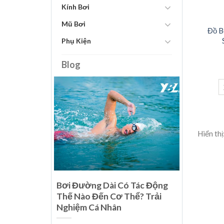
Kính Bơi
Mũ Bơi
Đồ B
Phụ Kiện
Blog
Hiển thị
i Thế Giới
Bơi Đường Dài Có Tác Động
u Phẩm Của
Thế Nào Đến Cơ Thể? Trải
Nghiệm Cá Nhân