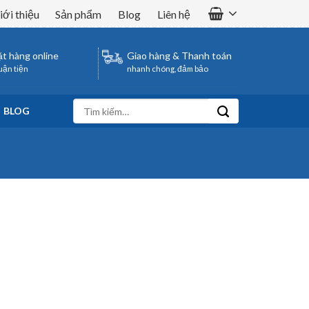
iới thiệu
Sản phẩm
Blog
Liên hệ
t hàng online
Giao hàng & Thanh toán
uận tiện
nhanh chóng, đảm bảo
Tìm
BLOG
kiếm: