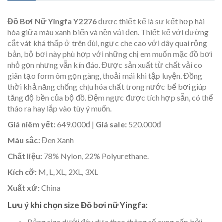
Đồ Bơi Nữ Yingfa Y2276
được thiết kế là sự kết hợp hài
hòa giữa màu xanh biển và nền vải đen.
Thiết kế với đường
cắt vát khá thấp ở trên đùi, ngực che cao với dây quai rộng
bản, bộ bơi này phù hợp với những chị em muốn mặc đồ bơi
nhỏ gọn nhưng vẫn kín đáo.
Được sản xuất từ chất vải co
giãn tạo form ôm gọn gàng, thoải mái khi tập luyện. Đồng
thời khả năng chống chịu hóa chất trong nước bể bơi giúp
tăng độ bền của bộ đồ. Đệm ngực được tích hợp sẵn, có thể
tháo ra hay lắp vào tùy ý muốn.
Giá niêm yết:
649.000đ |
Giá sale:
520.000đ
Màu sắc:
Đen Xanh
Chất liệu:
78% Nylon, 22% Polyurethane.
Kích cỡ:
M, L, XL, 2XL, 3XL
Xuất xứ:
China
Lưu ý khi chọn size Đồ bơi nữ Yingfa:
Bảng size dưới đây dựa theo thông số cung cấp bởi