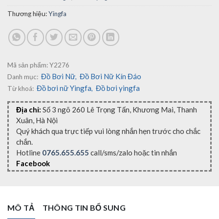
Thương hiệu:
Yingfa
Mã sản phẩm:
Y2276
Đồ Bơi Nữ
Đồ Bơi Nữ Kín Đáo
Danh mục:
,
Đồ bơi nữ Yingfa
Đồ bơi yingfa
Từ khoá:
,
Địa chỉ:
Số 3 ngõ 260 Lê Trọng Tấn, Khương Mai, Thanh
Xuân, Hà Nội
Quý khách qua trực tiếp vui lòng nhắn hẹn trước cho chắc
chắn.
Hotline
0765.655.655
call/sms/zalo hoặc tin nhắn
Facebook
MÔ TẢ
THÔNG TIN BỔ SUNG