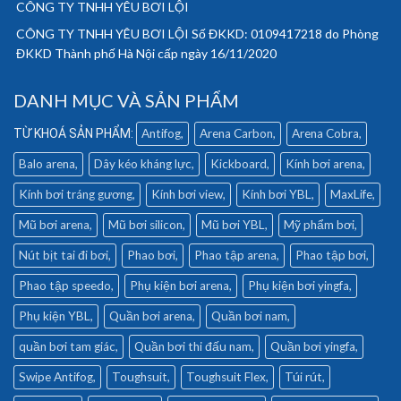
CÔNG TY TNHH YÊU BƠI LỘI
CÔNG TY TNHH YÊU BƠI LỘI Số ĐKKD: 0109417218 do Phòng
ĐKKD Thành phố Hà Nội cấp ngày 16/11/2020
DANH MỤC VÀ SẢN PHẨM
Antifog
Arena Carbon
Arena Cobra
Balo arena
Dây kéo kháng lực
Kickboard
Kính bơi arena
Kính bơi tráng gương
Kính bơi view
Kính bơi YBL
MaxLife
Mũ bơi arena
Mũ bơi silicon
Mũ bơi YBL
Mỹ phẩm bơi
Nút bịt tai đi bơi
Phao bơi
Phao tập arena
Phao tập bơi
Phao tập speedo
Phụ kiện bơi arena
Phụ kiện bơi yingfa
Phụ kiện YBL
Quần bơi arena
Quần bơi nam
quần bơi tam giác
Quần bơi thi đấu nam
Quần bơi yingfa
Swipe Antifog
Toughsuit
Toughsuit Flex
Túi rút