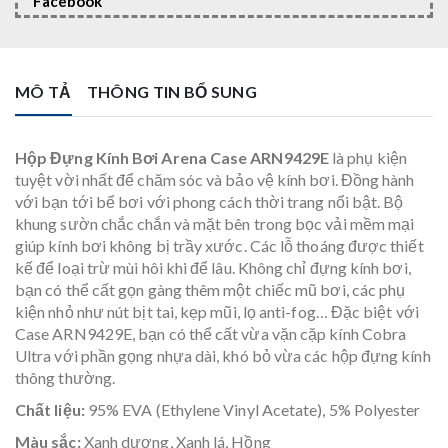
Facebook
MÔ TẢ
THÔNG TIN BỔ SUNG
Hộp Đựng Kính Bơi Arena Case ARN9429E
là phụ kiện
tuyệt vời nhất để chăm sóc và bảo vệ kính bơi. Đồng hành
với bạn tới bể bơi với phong cách thời trang nổi bật. Bộ
khung sườn chắc chắn và mặt bên trong bọc vải mềm mại
giúp kính bơi không bị trầy xước. Các lỗ thoáng được thiết
kế để loại trừ mùi hôi khi để lâu.
Không chỉ đựng kính bơi,
bạn có thể cất gọn gàng thêm một chiếc mũ bơi, các phụ
kiện nhỏ như nút bịt tai, kẹp mũi, lọ anti-fog… Đặc biệt với
Case ARN9429E, bạn có thể cất vừa vặn cặp kính Cobra
Ultra với phần gọng nhựa dài, khó bỏ vừa các hộp đựng kính
thông thường.
Chất liệu:
95% EVA (Ethylene Vinyl Acetate), 5% Polyester
Màu sắc:
Xanh dương, Xanh lá, Hồng