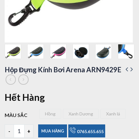
Hộp Đựng Kính Bơi Arena ARN9429E
Hết Hàng
Hồng
Xanh Dương
Xanh lá
MÀU SẮC
Hồng
Xanh Dương
Xanh lá
Hộp Đựng Kính Bơi Arena ARN9429E số lượng
MUA HÀNG
0765.655.655