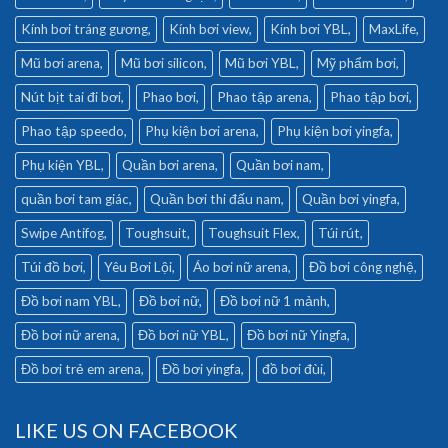
Kính bơi tráng gương
Kính bơi view
Kính bơi YBL
MaxLife
Mũ bơi arena
Mũ bơi silicon
Mũ bơi YBL
Mỹ phẩm bơi
Nút bịt tai đi bơi
Phao bơi
Phao tập arena
Phao tập bơi
Phao tập speedo
Phụ kiện bơi arena
Phụ kiện bơi yingfa
Phụ kiện YBL
Quần bơi arena
Quần bơi nam
quần bơi tam giác
Quần bơi thi đấu nam
Quần bơi yingfa
Swipe Antifog
Toughsuit
Toughsuit Flex
Túi rút
Túi đồ bơi
Yêu Bơi Lội
Áo bơi nữ arena
Đồ bơi công nghệ
Đồ bơi nam YBL
Đồ bơi nữ
Đồ bơi nữ 1 mảnh
Đồ bơi nữ arena
Đồ bơi nữ YBL
Đồ bơi nữ Yingfa
Đồ bơi trẻ em arena
Đồ bơi yingfa
đồ bơi đùi
LIKE US ON FACEBOOK