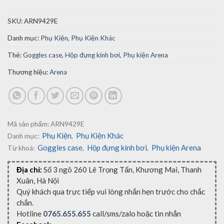
SKU:
ARN9429E
Danh mục:
Phụ Kiện
,
Phụ Kiện Khác
Thẻ:
Goggles case
,
Hộp đựng kính bơi
,
Phụ kiện Arena
Thương hiệu:
Arena
Mã sản phẩm:
ARN9429E
Phụ Kiện
Phụ Kiện Khác
Danh mục:
,
Goggles case
Hộp đựng kính bơi
Phụ kiện Arena
Từ khoá:
,
,
Địa chỉ:
Số 3 ngõ 260 Lê Trọng Tấn, Khương Mai, Thanh
Xuân, Hà Nội
Quý khách qua trực tiếp vui lòng nhắn hẹn trước cho chắc
chắn.
Hotline
0765.655.655
call/sms/zalo hoặc tin nhắn