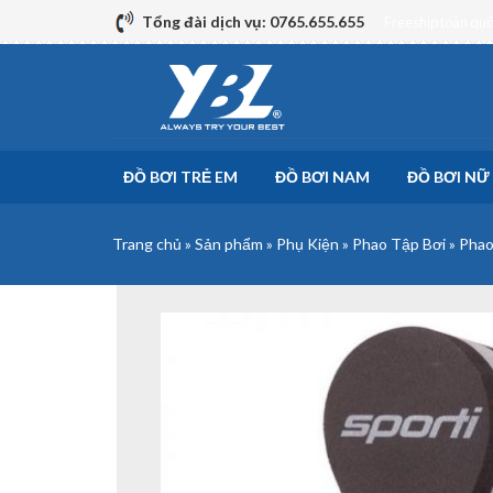
Skip
Tổng đài dịch vụ: 0765.655.655
Freeship toàn qu
to
content
ĐỒ BƠI TRẺ EM
ĐỒ BƠI NAM
ĐỒ BƠI NỮ
Trang chủ
»
Sản phẩm
»
Phụ Kiện
»
Phao Tập Bơi
»
Phao