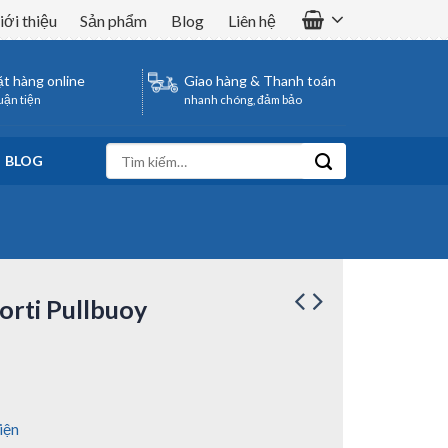
iới thiệu
Sản phẩm
Blog
Liên hệ
t hàng online
Giao hàng & Thanh toán
uận tiện
nhanh chóng, đảm bảo
Tìm
BLOG
kiếm:
rti Pullbuoy
iện