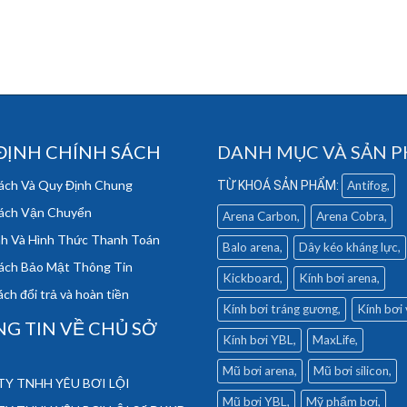
ĐỊNH CHÍNH SÁCH
DANH MỤC VÀ SẢN 
ách Và Quy Định Chung
Antifog
ách Vận Chuyển
Arena Carbon
Arena Cobra
h Và Hình Thức Thanh Toán
Balo arena
Dây kéo kháng lực
ách Bảo Mật Thông Tin
Kickboard
Kính bơi arena
ch đổi trả và hoàn tiền
Kính bơi tráng gương
Kính bơi
G TIN VỀ CHỦ SỞ
Kính bơi YBL
MaxLife
Mũ bơi arena
Mũ bơi silicon
Y TNHH YÊU BƠI LỘI
Mũ bơi YBL
Mỹ phẩm bơi