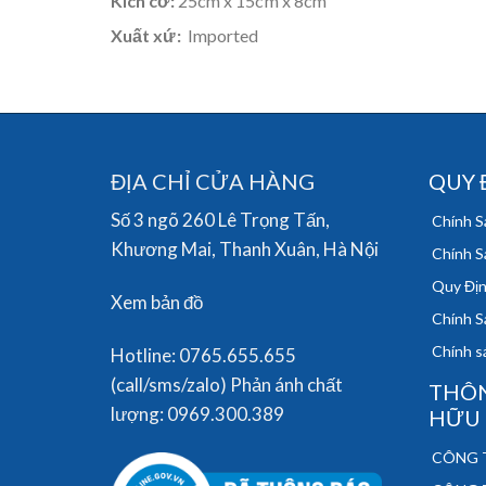
Kích cỡ:
25cm x 15cm x 8cm
Xuất xứ:
Imported
ĐỊA CHỈ CỬA HÀNG
QUY 
Số 3 ngõ 260 Lê Trọng Tấn,
Chính S
Khương Mai, Thanh Xuân, Hà Nội
Chính S
Quy Địn
Xem bản đồ
Chính S
Chính sá
Hotline: 0765.655.655
(call/sms/zalo) Phản ánh chất
THÔN
lượng: 0969.300.389
HỮU
CÔNG T