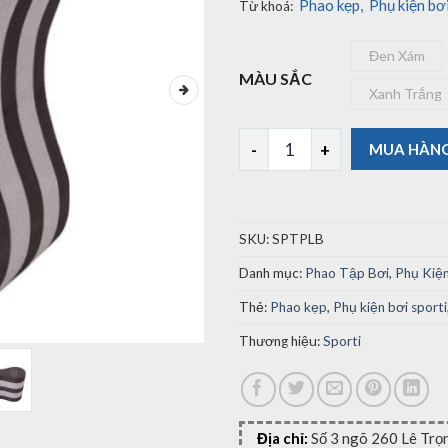
Phao kẹp
,
Phụ kiện bơi
Từ khoá:
Đen Xám
Đen Xá
MÀU SẮC
Xanh Trắng
Xanh 
Phao Kẹp Chân Sporti Pullbuo
MUA HÀN
SKU:
SPTPLB
Danh mục:
Phao Tập Bơi
,
Phụ Kiệ
Thẻ:
Phao kẹp
,
Phụ kiện bơi sporti
Thương hiệu:
Sporti
Địa chỉ:
Số 3 ngõ 260 Lê Trọ