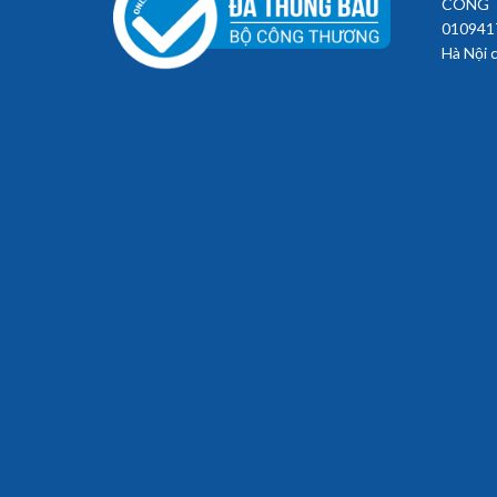
CÔNG T
010941
Hà Nội 