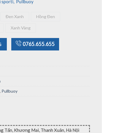
 sporti
,
Pullbuoy
Đen Xanh
Hồng Đen
m
Đen Xanh
Hồng Đen
Xanh Vàng
Trắng
Xanh Vàng
y số lượng
0765.655.655
G
n
,
Pullbuoy
ng Tấn, Khương Mai, Thanh Xuân, Hà Nội