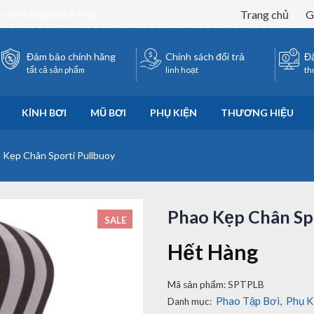
Trang chủ
G
ốc đơn hàng từ 500K VNĐ
Đảm bảo chính hãng
Chính sách đổi trả
Đặ
tất cả sản phẩm
linh hoạt
th
KÍNH BƠI
MŨ BƠI
PHỤ KIỆN
THƯƠNG HIỆU
 Kẹp Chân Sporti Pullbuoy
Phao Kẹp Chân Spo
SALE
Hết Hàng
Mã sản phẩm:
SPTPLB
Phao Tập Bơi
,
Phụ K
Danh mục: