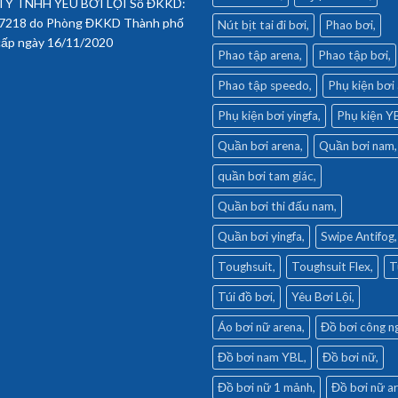
Y TNHH YÊU BƠI LỘI Số ĐKKD:
7218 do Phòng ĐKKD Thành phố
Nút bịt tai đi bơi
Phao bơi
cấp ngày 16/11/2020
Phao tập arena
Phao tập bơi
Phao tập speedo
Phụ kiện bơi
Phụ kiện bơi yingfa
Phụ kiện Y
Quần bơi arena
Quần bơi nam
quần bơi tam giác
Quần bơi thi đấu nam
Quần bơi yingfa
Swipe Antifog
Toughsuit
Toughsuit Flex
T
Túi đồ bơi
Yêu Bơi Lội
Áo bơi nữ arena
Đồ bơi công n
Đồ bơi nam YBL
Đồ bơi nữ
Đồ bơi nữ 1 mảnh
Đồ bơi nữ a